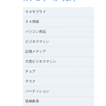
ＯＡサプライ
ＯＡ用紙
互換インクカートリッジ
ワープロリボン
パソコン用品
名刺用紙
リサイクルトナー（リターン方式）
帳票用紙／フォーム用紙
ビジネスマシン
パソコン周辺機器
リサイクルトナー（プール方式）
ワープロ用紙
各種ケーブル
リサイクルインクカートリッジ
記憶メディア
電話機
ラベル用紙
マウスパッド
プリンタ用リボン
レーザープリンタ／複合機
プロッター用紙
大型ビジネスマシン
ブルーレイディスク
マウス
ファクシミリトナー
メモリーカード
ファクシミリ用紙
ＤＶＤ
パソコンバッグ／収納用品
チェア
プリンタ
トナーカートリッジ
プロジェクタ
ハガキ用紙
ＣＤ－ＲＷ
パソコンアクセサリー
コピートナー
ファクシミリ
デスク
応接イス・ベンチ
その他コピー用紙・プリンタ用紙
ＣＤ－Ｒ
ネットワーク／ＬＡＮ機器
インクカートリッジ
パソコン本体
ミーティングチェア
コピー用紙
メディア収納用品
パーティション
ミーティングテーブル
ネットワーク／ＬＡＮアクセサリー
デジタルカメラ
オフィスチェア
インクジェットプリンタ用紙
デスク
セキュリティ用品
収納家具
ホワイトボード・黒板
スキャナー