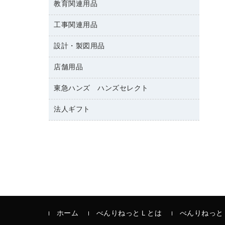
修正テープ
教育関連用品
保健用品
各種用紙
保管・整理用品
レターファイル
ゴミ袋
蛍光マーカー
使い捨て手袋
ルーズリーフ
壁面／足元収納
工事関連用品
教育関連用品
リングファイル
キッチン用品
鉛筆
感染症対策用品
バインダーノート
文書保存箱
プレゼン用ファイル
設計・製図用品
工事関連用品
マーキングペン（油性）
介護用品
ノート
備品／小物ケース
フラットファイル
屋外用品
マーキングペン（水性）
医療関連用品
店舗用品
設計・製図用品
透明テープ 事務用
フォルダー
ホワイトボード用マーカー
電話台
東急ハンズ ハンズセレクト
店舗運営用品
ファイルボックス
ボールペン用替芯
製本用品
陳列什器
パイプ式ファイル
法人ギフト
東急ハンズ
ボールペン（油性）
針なしステープラー
紙手提げ袋
その他ファイル
ボールペン（ゲルインク）
高島屋
紙めくり
レジ・ポリ袋
コンピュータ用ファイル
シャープペンシル用替芯
カウネットギフト
裁断機
ディスプレイ用品
クリヤーホルダー
シャープペンシル
結束・とじ込み用品
サイン・看板用品
クリヤーブック（差替式）
掲示用品
カウンター／お会計用品
クリヤーブック（固定式）
液体のり
ＰＯＰ用品
クリップボード
印章用品
ホーム
べんりねっとＬとは
べんりねっと
カードケース