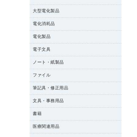
結束用品
消臭・芳香剤
大型電化製品
大型シュレッダー（共配）
園芸用品
殺虫剤
レーザーポインター
ペット用品
飲食用消耗品
電化消耗品
冷蔵庫・キッチン・調理家電
ラミネートフィルム
飲食雑貨用品
テレビ・ＡＶ機器
電化製品
電球・蛍光灯
ラミネータ
ペーパータオル
乾電池・充電池
タイムレコーダー
電子文具
掃除機・クリーナー
ハンドソープ・石鹸
フィルム・カメラ用品
タイムカード
空調・季節家電
トイレ用品
ノート・紙製品
電卓
デスクライト
シュレッダ
その他電化製品
トイレ用洗剤
ラベルライター
アルバム
ファイル
封筒
ＯＨＰ用品
キッチン・調理家電
トイレットペーパー
ラベルテープ
各種テープ
粘着メモ
ＯＡタップ／延長コード
筆記具・修正用品
名刺整理用品
ティッシュペーパー
その他電子文具
懐中電灯・ライト
伝票
ＡＶ機器・アクセサリー
板目表紙・綴込表紙
ダストボックス
文具・事務用品
万年筆
典礼用品
背幅が伸びるファイル
タオル・アメニティ用品
筆ペン
帳簿
書籍
輪ゴム
統一伝票用ファイル
その他雑貨
消しゴム
慶弔用品
両面テープ
収納保存用品
医療関連用品
雑誌
スリッパ・サンダル・シューズ
修正液・修正ペン
額縁
名札
持ち出しファイル
パソコンソフト
スポーツ・レジャー用品