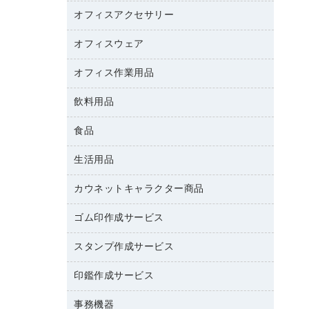
カウンター
スマートフォン／モバイル周辺機器
パーティション
コピー機
オフィスアクセサリー
保管庫・書庫
キーボード／テンキー
インクジェットプリンタ／複合機
金庫
オフィスウェア
オフィスアクセサリー
ＵＳＢハブ／ＵＳＢアクセサリー
ＵＳＢメモリ
ロッカー・下駄箱
ＯＡフィルター
オフィス作業用品
医療・介護・ワーキングウェア
その他収納
ＯＡクリーナー／エアダスター
ブラウス・シャツ
飲料用品
養生用品
ＯＡエプロン
アウター
防災用品
食品
緑茶飲料
ＬＡＮケーブル
防災用備蓄食品・飲料
茶葉・インスタント
ＨＤＤ／ＳＳＤ
生活用品
食品
台車・脚立
紅茶・バラエティ飲料
ディスプレイモニター
菓子
倉庫収納用品
カウネットキャラクター商品
浴室用品
レギュラーコーヒー
作業用手袋
台所用洗剤
ミルク・シュガー
ゴム印作成サービス
カウネットキャラクター商品
作業用雑貨
掃除用品
ミネラルウォーター
スタンプ作成サービス
ゴム印作成サービス
梱包用品
掃除用洗剤
ソフトドリンク
ゴム印（一行印）作成サービス
梱包用テープ
洗濯用品
印鑑作成サービス
シヤチハタスタンプ作成サービス
コーヒーメーカー・備品
ゴム印（フリーサイズ印）作成サービス
工場用品
洗濯用洗剤
カウネットスタンプ作成サービス
インスタントコーヒー
事務機器
印鑑作成サービス