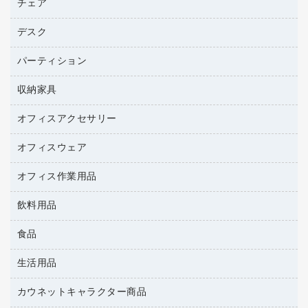
パソコンバッグ／収納用品
チェア
プリンタ
トナーカートリッジ
プロジェクタ
ハガキ用紙
ＣＤ－ＲＷ
パソコンアクセサリー
コピートナー
ファクシミリ
デスク
応接イス・ベンチ
その他コピー用紙・プリンタ用紙
ＣＤ－Ｒ
ネットワーク／ＬＡＮ機器
インクカートリッジ
パソコン本体
ミーティングチェア
コピー用紙
メディア収納用品
パーティション
ミーティングテーブル
ネットワーク／ＬＡＮアクセサリー
デジタルカメラ
オフィスチェア
インクジェットプリンタ用紙
デスク
セキュリティ用品
収納家具
ホワイトボード・黒板
スキャナー
カウンター
スマートフォン／モバイル周辺機器
パーティション
コピー機
オフィスアクセサリー
保管庫・書庫
キーボード／テンキー
インクジェットプリンタ／複合機
金庫
オフィスウェア
オフィスアクセサリー
ＵＳＢハブ／ＵＳＢアクセサリー
ＵＳＢメモリ
ロッカー・下駄箱
ＯＡフィルター
オフィス作業用品
医療・介護・ワーキングウェア
その他収納
ＯＡクリーナー／エアダスター
ブラウス・シャツ
飲料用品
養生用品
ＯＡエプロン
アウター
防災用品
食品
緑茶飲料
ＬＡＮケーブル
防災用備蓄食品・飲料
茶葉・インスタント
ＨＤＤ／ＳＳＤ
生活用品
食品
台車・脚立
紅茶・バラエティ飲料
ディスプレイモニター
菓子
倉庫収納用品
カウネットキャラクター商品
浴室用品
レギュラーコーヒー