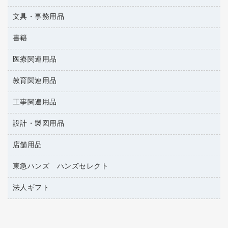
その他電子文具
懐中電灯・ライト
伝票
ＡＶ機器・アクセサリー
板目表紙・綴込表紙
ダストボックス
文具・事務用品
万年筆
典礼用品
背幅が伸びるファイル
タオル・アメニティ用品
筆ペン
帳簿
書籍
輪ゴム
統一伝票用ファイル
その他雑貨
消しゴム
慶弔用品
両面テープ
収納保存用品
医療関連用品
雑誌
スリッパ・サンダル・シューズ
修正液・修正ペン
額縁
名札
持ち出しファイル
パソコンソフト
スポーツ・レジャー用品
修正テープ
教育関連用品
保健用品
各種用紙
保管・整理用品
レターファイル
ゴミ袋
蛍光マーカー
使い捨て手袋
ルーズリーフ
壁面／足元収納
工事関連用品
教育関連用品
リングファイル
キッチン用品
鉛筆
感染症対策用品
バインダーノート
文書保存箱
プレゼン用ファイル
設計・製図用品
工事関連用品
マーキングペン（油性）
介護用品
ノート
備品／小物ケース
フラットファイル
屋外用品
マーキングペン（水性）
医療関連用品
店舗用品
設計・製図用品
透明テープ 事務用
フォルダー
ホワイトボード用マーカー
電話台
東急ハンズ ハンズセレクト
店舗運営用品
ファイルボックス
ボールペン用替芯
製本用品
陳列什器
パイプ式ファイル
法人ギフト
東急ハンズ
ボールペン（油性）
針なしステープラー
紙手提げ袋
その他ファイル
ボールペン（ゲルインク）
高島屋
紙めくり
レジ・ポリ袋
コンピュータ用ファイル
シャープペンシル用替芯
カウネットギフト
裁断機