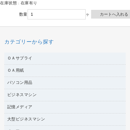
在庫状態 : 在庫有り
数量
ヶ
カテゴリーから探す
ＯＡサプライ
ＯＡ用紙
互換インクカートリッジ
ワープロリボン
パソコン用品
名刺用紙
リサイクルトナー（リターン方式）
帳票用紙／フォーム用紙
ビジネスマシン
パソコン周辺機器
リサイクルトナー（プール方式）
ワープロ用紙
各種ケーブル
リサイクルインクカートリッジ
記憶メディア
電話機
ラベル用紙
マウスパッド
プリンタ用リボン
レーザープリンタ／複合機
プロッター用紙
大型ビジネスマシン
ブルーレイディスク
マウス
ファクシミリトナー
メモリーカード
ファクシミリ用紙
ＤＶＤ