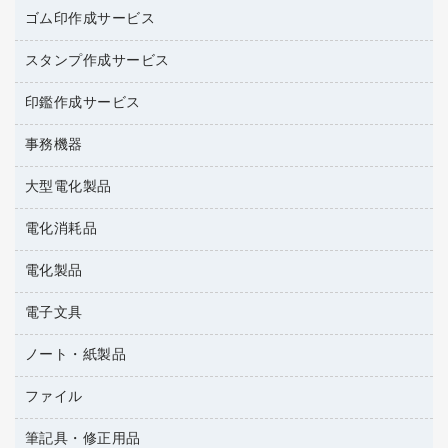
作業用手袋
台所用洗剤
ミルク・シュガー
ゴム印作成サービス
カウネットキャラクター商品
作業用雑貨
掃除用品
ミネラルウォーター
スタンプ作成サービス
ゴム印作成サービス
梱包用品
掃除用洗剤
ソフトドリンク
ゴム印（一行印）作成サービス
梱包用テープ
洗濯用品
印鑑作成サービス
シヤチハタスタンプ作成サービス
コーヒーメーカー・備品
ゴム印（フリーサイズ印）作成サービス
工場用品
洗濯用洗剤
カウネットスタンプ作成サービス
インスタントコーヒー
事務機器
印鑑作成サービス
結束用品
消臭・芳香剤
大型電化製品
大型シュレッダー（共配）
園芸用品
殺虫剤
レーザーポインター
ペット用品
飲食用消耗品
電化消耗品
冷蔵庫・キッチン・調理家電
ラミネートフィルム
飲食雑貨用品
テレビ・ＡＶ機器
電化製品
電球・蛍光灯
ラミネータ
ペーパータオル
乾電池・充電池
タイムレコーダー
電子文具
掃除機・クリーナー
ハンドソープ・石鹸
フィルム・カメラ用品
タイムカード
空調・季節家電
トイレ用品
ノート・紙製品
電卓
デスクライト
シュレッダ
その他電化製品
トイレ用洗剤
ラベルライター
アルバム
ファイル
封筒
ＯＨＰ用品
キッチン・調理家電
トイレットペーパー
ラベルテープ
各種テープ
粘着メモ
ＯＡタップ／延長コード
筆記具・修正用品
名刺整理用品
ティッシュペーパー