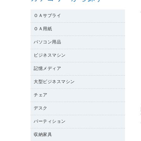
ＯＡサプライ
ＯＡ用紙
互換インクカートリッジ
ワープロリボン
パソコン用品
名刺用紙
リサイクルトナー（リターン方式）
帳票用紙／フォーム用紙
ビジネスマシン
パソコン周辺機器
リサイクルトナー（プール方式）
ワープロ用紙
各種ケーブル
リサイクルインクカートリッジ
記憶メディア
電話機
ラベル用紙
マウスパッド
プリンタ用リボン
レーザープリンタ／複合機
プロッター用紙
大型ビジネスマシン
ブルーレイディスク
マウス
ファクシミリトナー
メモリーカード
ファクシミリ用紙
ＤＶＤ
パソコンバッグ／収納用品
チェア
プリンタ
トナーカートリッジ
プロジェクタ
ハガキ用紙
ＣＤ－ＲＷ
パソコンアクセサリー
コピートナー
ファクシミリ
デスク
応接イス・ベンチ
その他コピー用紙・プリンタ用紙
ＣＤ－Ｒ
ネットワーク／ＬＡＮ機器
インクカートリッジ
パソコン本体
ミーティングチェア
コピー用紙
メディア収納用品
パーティション
ミーティングテーブル
ネットワーク／ＬＡＮアクセサリー
デジタルカメラ
オフィスチェア
インクジェットプリンタ用紙
デスク
セキュリティ用品
収納家具
ホワイトボード・黒板
スキャナー