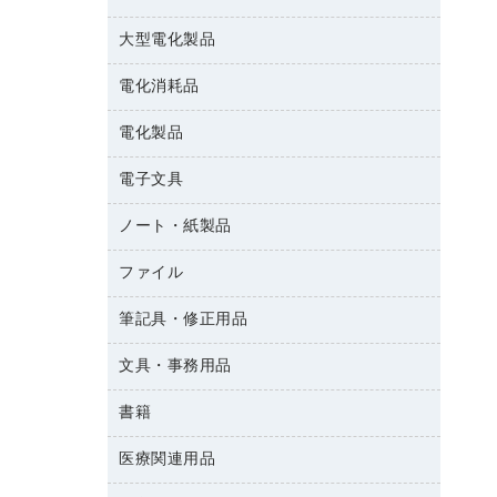
結束用品
消臭・芳香剤
大型電化製品
大型シュレッダー（共配）
園芸用品
殺虫剤
レーザーポインター
ペット用品
飲食用消耗品
電化消耗品
冷蔵庫・キッチン・調理家電
ラミネートフィルム
飲食雑貨用品
テレビ・ＡＶ機器
電化製品
電球・蛍光灯
ラミネータ
ペーパータオル
乾電池・充電池
タイムレコーダー
電子文具
掃除機・クリーナー
ハンドソープ・石鹸
フィルム・カメラ用品
タイムカード
空調・季節家電
トイレ用品
ノート・紙製品
電卓
デスクライト
シュレッダ
その他電化製品
トイレ用洗剤
ラベルライター
アルバム
ファイル
封筒
ＯＨＰ用品
キッチン・調理家電
トイレットペーパー
ラベルテープ
各種テープ
粘着メモ
ＯＡタップ／延長コード
筆記具・修正用品
名刺整理用品
ティッシュペーパー
その他電子文具
懐中電灯・ライト
伝票
ＡＶ機器・アクセサリー
板目表紙・綴込表紙
ダストボックス
文具・事務用品
万年筆
典礼用品
背幅が伸びるファイル
タオル・アメニティ用品
筆ペン
帳簿
書籍
輪ゴム
統一伝票用ファイル
その他雑貨
消しゴム
慶弔用品
両面テープ
収納保存用品
医療関連用品
雑誌
スリッパ・サンダル・シューズ
修正液・修正ペン
額縁
名札
持ち出しファイル
パソコンソフト
スポーツ・レジャー用品