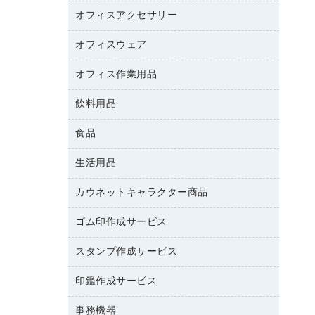
カウンター
スマートフォン／モバイル周辺機器
パーティション
コピー機
オフィスアクセサリー
保管庫・書庫
キーボード／テンキー
インクジェットプリンタ／複合機
金庫
オフィスウェア
オフィスアクセサリー
ＵＳＢハブ／ＵＳＢアクセサリー
ＵＳＢメモリ
ロッカー・下駄箱
ＯＡフィルター
オフィス作業用品
医療・介護・ワーキングウェア
その他収納
ＯＡクリーナー／エアダスター
ブラウス・シャツ
飲料用品
養生用品
ＯＡエプロン
アウター
防災用品
食品
緑茶飲料
ＬＡＮケーブル
防災用備蓄食品・飲料
茶葉・インスタント
ＨＤＤ／ＳＳＤ
生活用品
食品
台車・脚立
紅茶・バラエティ飲料
ディスプレイモニター
菓子
倉庫収納用品
カウネットキャラクター商品
浴室用品
レギュラーコーヒー
作業用手袋
台所用洗剤
ミルク・シュガー
ゴム印作成サービス
カウネットキャラクター商品
作業用雑貨
掃除用品
ミネラルウォーター
スタンプ作成サービス
ゴム印作成サービス
梱包用品
掃除用洗剤
ソフトドリンク
ゴム印（一行印）作成サービス
梱包用テープ
洗濯用品
印鑑作成サービス
シヤチハタスタンプ作成サービス
コーヒーメーカー・備品
ゴム印（フリーサイズ印）作成サービス
工場用品
洗濯用洗剤
カウネットスタンプ作成サービス
インスタントコーヒー
事務機器
印鑑作成サービス