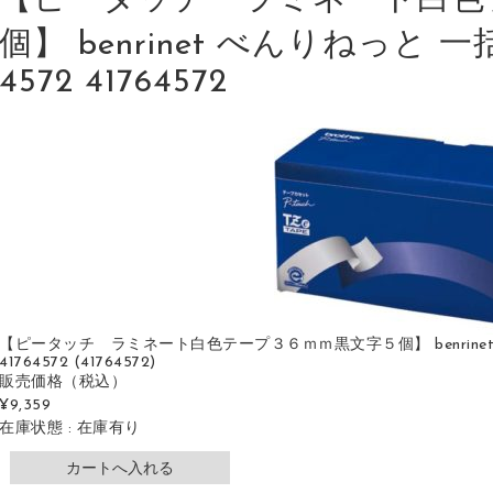
【ピータッチ ラミネート白色
個】 benrinet べんりねっと 一
4572 41764572
【ピータッチ ラミネート白色テープ３６ｍｍ黒文字５個】 benrinet べ
41764572 (41764572)
販売価格
（税込）
¥9,359
在庫状態 : 在庫有り