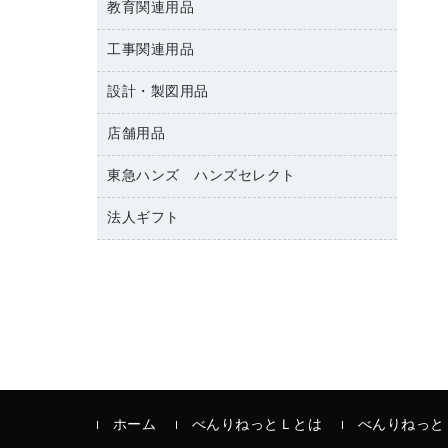
修正テープ
教育関連用品
保健用品
各種用紙
保管・整理用品
レターファイル
ゴミ袋
蛍光マーカー
使い捨て手袋
ルーズリーフ
壁面／足元収納
工事関連用品
教育関連用品
リングファイル
キッチン用品
鉛筆
感染症対策用品
バインダーノート
文書保存箱
プレゼン用ファイル
設計・製図用品
工事関連用品
マーキングペン（油性）
介護用品
ノート
備品／小物ケース
フラットファイル
屋外用品
マーキングペン（水性）
医療関連用品
店舗用品
設計・製図用品
透明テープ 事務用
フォルダー
ホワイトボード用マーカー
電話台
東急ハンズ ハンズセレクト
店舗運営用品
ファイルボックス
ボールペン用替芯
製本用品
陳列什器
パイプ式ファイル
法人ギフト
東急ハンズ
ボールペン（油性）
針なしステープラー
紙手提げ袋
その他ファイル
ボールペン（ゲルインク）
高島屋
紙めくり
レジ・ポリ袋
コンピュータ用ファイル
シャープペンシル用替芯
カウネットギフト
裁断機
ディスプレイ用品
クリヤーホルダー
シャープペンシル
結束・とじ込み用品
サイン・看板用品
クリヤーブック（差替式）
掲示用品
カウンター／お会計用品
クリヤーブック（固定式）
液体のり
ＰＯＰ用品
クリップボード
印章用品
ホーム
べんりねっとＬとは
べんりねっと
カードケース