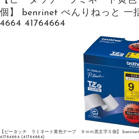
【ピータッチ ラミネート黄色
個】 benrinet べんりねっと 一
4664 41764664
【ピータッチ ラミネート黄色テープ ９ｍｍ黒文字５個】 benrinet べ
41764664 (41764664)