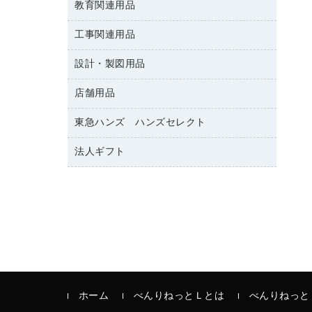
修正テープ
教育関連用品
保健用品
各種用紙
保管・整理用品
レターファイル
ゴミ袋
蛍光マーカー
使い捨て手袋
ルーズリーフ
壁面／足元収納
工事関連用品
教育関連用品
リングファイル
キッチン用品
鉛筆
感染症対策用品
バインダーノート
文書保存箱
プレゼン用ファイル
設計・製図用品
工事関連用品
マーキングペン（油性）
介護用品
ノート
備品／小物ケース
フラットファイル
屋外用品
マーキングペン（水性）
医療関連用品
店舗用品
設計・製図用品
透明テープ 事務用
フォルダー
ホワイトボード用マーカー
電話台
東急ハンズ ハンズセレクト
店舗運営用品
ファイルボックス
ボールペン用替芯
製本用品
陳列什器
パイプ式ファイル
法人ギフト
東急ハンズ
ボールペン（油性）
針なしステープラー
紙手提げ袋
その他ファイル
ボールペン（ゲルインク）
高島屋
紙めくり
レジ・ポリ袋
コンピュータ用ファイル
シャープペンシル用替芯
カウネットギフト
裁断機
ディスプレイ用品
クリヤーホルダー
シャープペンシル
結束・とじ込み用品
サイン・看板用品
クリヤーブック（差替式）
掲示用品
カウンター／お会計用品
クリヤーブック（固定式）
液体のり
ＰＯＰ用品
クリップボード
印章用品
ホーム
べんりねっとＬとは
べんりねっと
カードケース