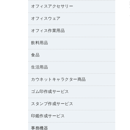
カウンター
スマートフォン／モバイル周辺機器
パーティション
コピー機
オフィスアクセサリー
保管庫・書庫
キーボード／テンキー
インクジェットプリンタ／複合機
金庫
オフィスウェア
オフィスアクセサリー
ＵＳＢハブ／ＵＳＢアクセサリー
ＵＳＢメモリ
ロッカー・下駄箱
ＯＡフィルター
オフィス作業用品
医療・介護・ワーキングウェア
その他収納
ＯＡクリーナー／エアダスター
ブラウス・シャツ
飲料用品
養生用品
ＯＡエプロン
アウター
防災用品
食品
緑茶飲料
ＬＡＮケーブル
防災用備蓄食品・飲料
茶葉・インスタント
ＨＤＤ／ＳＳＤ
生活用品
食品
台車・脚立
紅茶・バラエティ飲料
ディスプレイモニター
菓子
倉庫収納用品
カウネットキャラクター商品
浴室用品
レギュラーコーヒー
作業用手袋
台所用洗剤
ミルク・シュガー
ゴム印作成サービス
カウネットキャラクター商品
作業用雑貨
掃除用品
ミネラルウォーター
スタンプ作成サービス
ゴム印作成サービス
梱包用品
掃除用洗剤
ソフトドリンク
ゴム印（一行印）作成サービス
梱包用テープ
洗濯用品
印鑑作成サービス
シヤチハタスタンプ作成サービス
コーヒーメーカー・備品
ゴム印（フリーサイズ印）作成サービス
工場用品
洗濯用洗剤
カウネットスタンプ作成サービス
インスタントコーヒー
事務機器
印鑑作成サービス