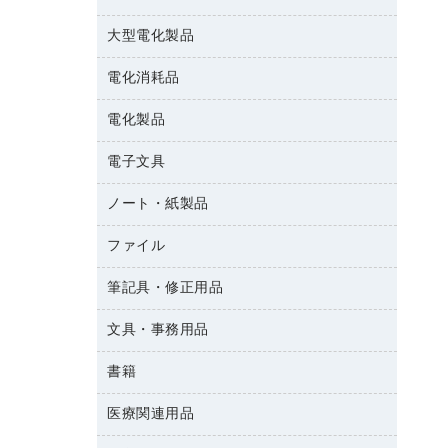
結束用品
消臭・芳香剤
大型電化製品
大型シュレッダー（共配）
園芸用品
殺虫剤
レーザーポインター
ペット用品
飲食用消耗品
電化消耗品
冷蔵庫・キッチン・調理家電
ラミネートフィルム
飲食雑貨用品
テレビ・ＡＶ機器
電化製品
電球・蛍光灯
ラミネータ
ペーパータオル
乾電池・充電池
タイムレコーダー
電子文具
掃除機・クリーナー
ハンドソープ・石鹸
フィルム・カメラ用品
タイムカード
空調・季節家電
トイレ用品
ノート・紙製品
電卓
デスクライト
シュレッダ
その他電化製品
トイレ用洗剤
ラベルライター
アルバム
ファイル
封筒
ＯＨＰ用品
キッチン・調理家電
トイレットペーパー
ラベルテープ
各種テープ
粘着メモ
ＯＡタップ／延長コード
筆記具・修正用品
名刺整理用品
ティッシュペーパー
その他電子文具
懐中電灯・ライト
伝票
ＡＶ機器・アクセサリー
板目表紙・綴込表紙
ダストボックス
文具・事務用品
万年筆
典礼用品
背幅が伸びるファイル
タオル・アメニティ用品
筆ペン
帳簿
書籍
輪ゴム
統一伝票用ファイル
その他雑貨
消しゴム
慶弔用品
両面テープ
収納保存用品
医療関連用品
雑誌
スリッパ・サンダル・シューズ
修正液・修正ペン
額縁
名札
持ち出しファイル
パソコンソフト
スポーツ・レジャー用品