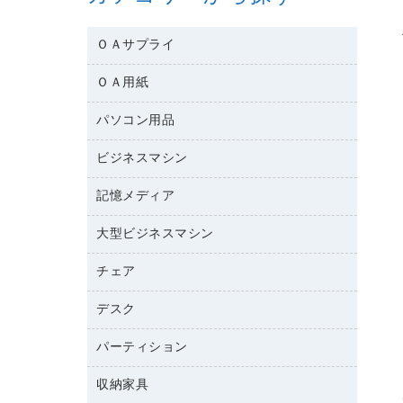
ＯＡサプライ
ＯＡ用紙
互換インクカートリッジ
ワープロリボン
パソコン用品
名刺用紙
リサイクルトナー（リターン方式）
帳票用紙／フォーム用紙
ビジネスマシン
パソコン周辺機器
リサイクルトナー（プール方式）
ワープロ用紙
各種ケーブル
リサイクルインクカートリッジ
記憶メディア
電話機
ラベル用紙
マウスパッド
プリンタ用リボン
レーザープリンタ／複合機
プロッター用紙
大型ビジネスマシン
ブルーレイディスク
マウス
ファクシミリトナー
メモリーカード
ファクシミリ用紙
ＤＶＤ
パソコンバッグ／収納用品
チェア
プリンタ
トナーカートリッジ
プロジェクタ
ハガキ用紙
ＣＤ－ＲＷ
パソコンアクセサリー
コピートナー
ファクシミリ
デスク
応接イス・ベンチ
その他コピー用紙・プリンタ用紙
ＣＤ－Ｒ
ネットワーク／ＬＡＮ機器
インクカートリッジ
パソコン本体
ミーティングチェア
コピー用紙
メディア収納用品
パーティション
ミーティングテーブル
ネットワーク／ＬＡＮアクセサリー
デジタルカメラ
オフィスチェア
インクジェットプリンタ用紙
デスク
セキュリティ用品
収納家具
ホワイトボード・黒板
スキャナー