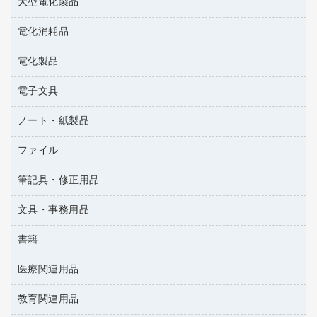
大型電化製品
大型シュレッダー（共配）
園芸用品
殺虫剤
レーザーポインター
ペット用品
飲食用消耗品
電化消耗品
冷蔵庫・キッチン・調理家電
ラミネートフィルム
飲食雑貨用品
テレビ・ＡＶ機器
電化製品
電球・蛍光灯
ラミネータ
ペーパータオル
乾電池・充電池
タイムレコーダー
電子文具
掃除機・クリーナー
ハンドソープ・石鹸
フィルム・カメラ用品
タイムカード
空調・季節家電
トイレ用品
ノート・紙製品
電卓
デスクライト
シュレッダ
その他電化製品
トイレ用洗剤
ラベルライター
アルバム
ファイル
封筒
ＯＨＰ用品
キッチン・調理家電
トイレットペーパー
ラベルテープ
各種テープ
粘着メモ
ＯＡタップ／延長コード
筆記具・修正用品
名刺整理用品
ティッシュペーパー
その他電子文具
懐中電灯・ライト
伝票
ＡＶ機器・アクセサリー
板目表紙・綴込表紙
ダストボックス
文具・事務用品
万年筆
典礼用品
背幅が伸びるファイル
タオル・アメニティ用品
筆ペン
帳簿
書籍
輪ゴム
統一伝票用ファイル
その他雑貨
消しゴム
慶弔用品
両面テープ
収納保存用品
医療関連用品
雑誌
スリッパ・サンダル・シューズ
修正液・修正ペン
額縁
名札
持ち出しファイル
パソコンソフト
スポーツ・レジャー用品
修正テープ
教育関連用品
保健用品
各種用紙
保管・整理用品
レターファイル
ゴミ袋