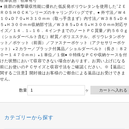
在庫状態 : 在庫有り
● 抜群の衝撃吸収性能に優れた低反発ポリウレタンを使用した“ＺＥ
ＲＯＳＨＯＣＫ”シリーズのキャリングバッグです。● 外寸法／Ｗ４
１０×Ｄ７０×Ｈ３１０ｍｍ（取っ手含まず）内寸法／Ｗ３８５×Ｄ４
５×Ｈ３００ｍｍ収納部寸法／Ｗ３８５×Ｄ４５×Ｈ３００ｍｍ対応サ
イズ／１４．１−１６．４インチまでのノートＰＣ質量／約５６０ｇ
（ショルダーベルト含む）材質／ポリエステル、ポリウレタンポケ
ット／ポケット（前面）／ファスナーポケット（アクセサリーポケ
ット）×２カラー／ブラック付属品／ショルダーベルト（長さ：８２
０ー１４７０ｍｍ）×１単位／１個● ※特殊なＰＣや収納ケースを付
けた状態において収容できない場合があります。お買い上げになる
前にお使いのＰＣサイズと収容寸法をご確認ください。※【返品に
関するご注意】開封後はお客様のご都合による返品はお受けできま
せん。
数量
ヶ
カテゴリーから探す