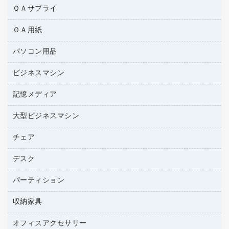
ＯＡサプライ
ＯＡ用紙
互換インクカートリッジ
ワープロリボン
パソコン用品
名刺用紙
リサイクルトナー（リターン方式）
帳票用紙／フォーム用紙
ビジネスマシン
パソコン周辺機器
リサイクルトナー（プール方式）
ワープロ用紙
各種ケーブル
リサイクルインクカートリッジ
記憶メディア
電話機
ラベル用紙
マウスパッド
プリンタ用リボン
レーザープリンタ／複合機
プロッター用紙
大型ビジネスマシン
ブルーレイディスク
マウス
ファクシミリトナー
メモリーカード
ファクシミリ用紙
ＤＶＤ
パソコンバッグ／収納用品
チェア
プリンタ
トナーカートリッジ
プロジェクタ
ハガキ用紙
ＣＤ－ＲＷ
パソコンアクセサリー
コピートナー
ファクシミリ
デスク
応接イス・ベンチ
その他コピー用紙・プリンタ用紙
ＣＤ－Ｒ
ネットワーク／ＬＡＮ機器
インクカートリッジ
パソコン本体
ミーティングチェア
コピー用紙
メディア収納用品
パーティション
ミーティングテーブル
ネットワーク／ＬＡＮアクセサリー
デジタルカメラ
オフィスチェア
インクジェットプリンタ用紙
デスク
セキュリティ用品
収納家具
ホワイトボード・黒板
スキャナー
カウンター
スマートフォン／モバイル周辺機器
パーティション
コピー機
オフィスアクセサリー
保管庫・書庫