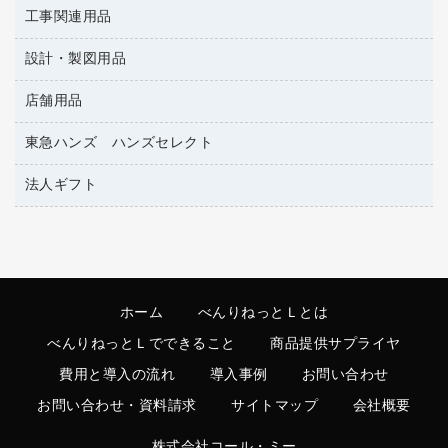
蛍光マーカー
使い捨て手袋
ルーズリーフ
壁面／足元収納
工事関連用品
教育関連用品
リングファイル
キッチン用品
鉛筆
感染症対策用品
バインダーノート
文書保存箱
プレゼン用ファイル
設計・製図用品
工事関連用品
マーキングペン（油性）
介護用品
ノート
備品／小物ケース
フラットファイル
屋外用品
マーキングペン（水性）
医療関連用品
店舗用品
設計・製図用品
透明テープ 事務用
フォルダー
ホワイトボード用マーカー
電話台
東急ハンズ ハンズセレクト
店舗運営用品
ファイルボックス
ボールペン用替芯
製本用品
陳列什器
パイプ式ファイル
法人ギフト
東急ハンズ
ボールペン（油性）
針なしステープラー
紙手提げ袋
その他ファイル
ボールペン（ゲルインク）
高島屋
紙めくり
レジ・ポリ袋
コンピュータ用ファイル
シャープペンシル用替芯
カウネットギフト
裁断機
ディスプレイ用品
クリヤーホルダー
シャープペンシル
結束・とじ込み用品
サイン・看板用品
クリヤーブック（差替式）
ホーム
べんりねっとＬとは
掲示用品
カウンター／お会計用品
クリヤーブック（固定式）
べんりねっとＬでできること
商品提供サプライヤ
液体のり
ＰＯＰ用品
クリップボード
費用と導入の流れ
導入事例
お問い合わせ
印章用品
カードケース
お問い合わせ・資料請求
サイトマップ
会社概要
レタートレー
Ｚ式ファイル
株式会社コール・ミー