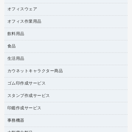
キーボード／テンキー
インクジェットプリンタ／複合機
金庫
オフィスウェア
オフィスアクセサリー
ＵＳＢハブ／ＵＳＢアクセサリー
ＵＳＢメモリ
ロッカー・下駄箱
ＯＡフィルター
オフィス作業用品
医療・介護・ワーキングウェア
その他収納
ＯＡクリーナー／エアダスター
ブラウス・シャツ
飲料用品
養生用品
ＯＡエプロン
アウター
防災用品
食品
緑茶飲料
ＬＡＮケーブル
防災用備蓄食品・飲料
茶葉・インスタント
ＨＤＤ／ＳＳＤ
生活用品
食品
台車・脚立
紅茶・バラエティ飲料
ディスプレイモニター
菓子
倉庫収納用品
カウネットキャラクター商品
浴室用品
レギュラーコーヒー
作業用手袋
台所用洗剤
ミルク・シュガー
ゴム印作成サービス
カウネットキャラクター商品
作業用雑貨
掃除用品
ミネラルウォーター
スタンプ作成サービス
ゴム印作成サービス
梱包用品
掃除用洗剤
ソフトドリンク
ゴム印（一行印）作成サービス
梱包用テープ
洗濯用品
印鑑作成サービス
シヤチハタスタンプ作成サービス
コーヒーメーカー・備品
ゴム印（フリーサイズ印）作成サービス
工場用品
洗濯用洗剤
カウネットスタンプ作成サービス
インスタントコーヒー
事務機器
印鑑作成サービス
結束用品
消臭・芳香剤