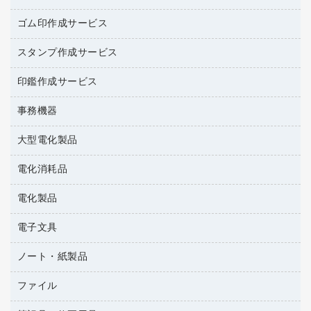
レギュラーコーヒー
作業用手袋
台所用洗剤
ミルク・シュガー
ゴム印作成サービス
カウネットキャラクター商品
作業用雑貨
掃除用品
ミネラルウォーター
スタンプ作成サービス
ゴム印作成サービス
梱包用品
掃除用洗剤
ソフトドリンク
ゴム印（一行印）作成サービス
梱包用テープ
洗濯用品
印鑑作成サービス
シヤチハタスタンプ作成サービス
コーヒーメーカー・備品
ゴム印（フリーサイズ印）作成サービス
工場用品
洗濯用洗剤
カウネットスタンプ作成サービス
インスタントコーヒー
事務機器
印鑑作成サービス
結束用品
消臭・芳香剤
大型電化製品
大型シュレッダー（共配）
園芸用品
殺虫剤
レーザーポインター
ペット用品
飲食用消耗品
電化消耗品
冷蔵庫・キッチン・調理家電
ラミネートフィルム
飲食雑貨用品
テレビ・ＡＶ機器
電化製品
電球・蛍光灯
ラミネータ
ペーパータオル
乾電池・充電池
タイムレコーダー
電子文具
掃除機・クリーナー
ハンドソープ・石鹸
フィルム・カメラ用品
タイムカード
空調・季節家電
トイレ用品
ノート・紙製品
電卓
デスクライト
シュレッダ
その他電化製品
トイレ用洗剤
ラベルライター
アルバム
ファイル
封筒
ＯＨＰ用品
キッチン・調理家電
トイレットペーパー
ラベルテープ
各種テープ
粘着メモ