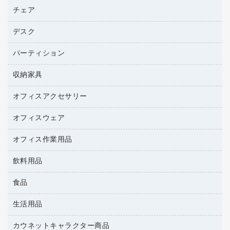
ファクシミリ用紙
ＤＶＤ
パソコンバッグ／収納用品
チェア
プリンタ
トナーカートリッジ
プロジェクタ
ハガキ用紙
ＣＤ－ＲＷ
パソコンアクセサリー
コピートナー
ファクシミリ
デスク
応接イス・ベンチ
その他コピー用紙・プリンタ用紙
ＣＤ－Ｒ
ネットワーク／ＬＡＮ機器
インクカートリッジ
パソコン本体
ミーティングチェア
コピー用紙
メディア収納用品
パーティション
ミーティングテーブル
ネットワーク／ＬＡＮアクセサリー
デジタルカメラ
オフィスチェア
インクジェットプリンタ用紙
デスク
セキュリティ用品
収納家具
ホワイトボード・黒板
スキャナー
カウンター
スマートフォン／モバイル周辺機器
パーティション
コピー機
オフィスアクセサリー
保管庫・書庫
キーボード／テンキー
インクジェットプリンタ／複合機
金庫
オフィスウェア
オフィスアクセサリー
ＵＳＢハブ／ＵＳＢアクセサリー
ＵＳＢメモリ
ロッカー・下駄箱
ＯＡフィルター
オフィス作業用品
医療・介護・ワーキングウェア
その他収納
ＯＡクリーナー／エアダスター
ブラウス・シャツ
飲料用品
養生用品
ＯＡエプロン
アウター
防災用品
食品
緑茶飲料
ＬＡＮケーブル
防災用備蓄食品・飲料
茶葉・インスタント
ＨＤＤ／ＳＳＤ
生活用品
食品
台車・脚立
紅茶・バラエティ飲料
ディスプレイモニター
菓子
倉庫収納用品
カウネットキャラクター商品
浴室用品