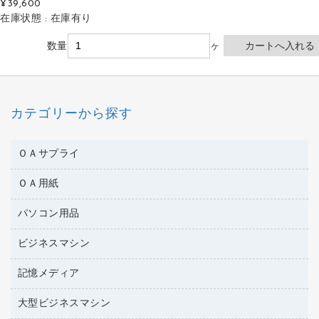
¥39,600
在庫状態 : 在庫有り
数量
ヶ
カテゴリーから探す
ＯＡサプライ
ＯＡ用紙
互換インクカートリッジ
ワープロリボン
パソコン用品
名刺用紙
リサイクルトナー（リターン方式）
帳票用紙／フォーム用紙
ビジネスマシン
パソコン周辺機器
リサイクルトナー（プール方式）
ワープロ用紙
各種ケーブル
リサイクルインクカートリッジ
記憶メディア
電話機
ラベル用紙
マウスパッド
プリンタ用リボン
レーザープリンタ／複合機
プロッター用紙
大型ビジネスマシン
ブルーレイディスク
マウス
ファクシミリトナー
メモリーカード