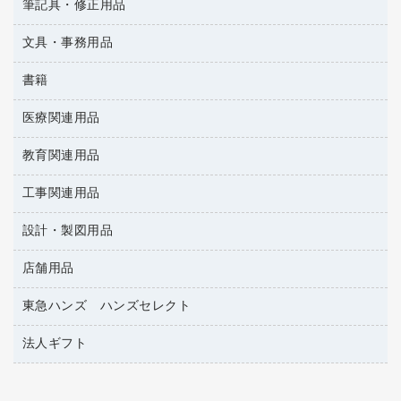
ＯＡタップ／延長コード
筆記具・修正用品
名刺整理用品
ティッシュペーパー
その他電子文具
懐中電灯・ライト
伝票
ＡＶ機器・アクセサリー
板目表紙・綴込表紙
ダストボックス
文具・事務用品
万年筆
典礼用品
背幅が伸びるファイル
タオル・アメニティ用品
筆ペン
帳簿
書籍
輪ゴム
統一伝票用ファイル
その他雑貨
消しゴム
慶弔用品
両面テープ
収納保存用品
医療関連用品
雑誌
スリッパ・サンダル・シューズ
修正液・修正ペン
額縁
名札
持ち出しファイル
パソコンソフト
スポーツ・レジャー用品
修正テープ
教育関連用品
保健用品
各種用紙
保管・整理用品
レターファイル
ゴミ袋
蛍光マーカー
使い捨て手袋
ルーズリーフ
壁面／足元収納
工事関連用品
教育関連用品
リングファイル
キッチン用品
鉛筆
感染症対策用品
バインダーノート
文書保存箱
プレゼン用ファイル
設計・製図用品
工事関連用品
マーキングペン（油性）
介護用品
ノート
備品／小物ケース
フラットファイル
屋外用品
マーキングペン（水性）
医療関連用品
店舗用品
設計・製図用品
透明テープ 事務用
フォルダー
ホワイトボード用マーカー
電話台
東急ハンズ ハンズセレクト
店舗運営用品
ファイルボックス
ボールペン用替芯
製本用品
陳列什器
パイプ式ファイル
法人ギフト
東急ハンズ
ボールペン（油性）
針なしステープラー
紙手提げ袋
その他ファイル
ボールペン（ゲルインク）
高島屋
紙めくり
レジ・ポリ袋
コンピュータ用ファイル