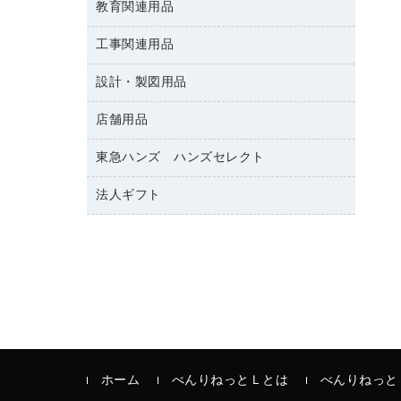
修正テープ
教育関連用品
保健用品
各種用紙
保管・整理用品
レターファイル
ゴミ袋
蛍光マーカー
使い捨て手袋
ルーズリーフ
壁面／足元収納
工事関連用品
教育関連用品
リングファイル
キッチン用品
鉛筆
感染症対策用品
バインダーノート
文書保存箱
プレゼン用ファイル
設計・製図用品
工事関連用品
マーキングペン（油性）
介護用品
ノート
備品／小物ケース
フラットファイル
屋外用品
マーキングペン（水性）
医療関連用品
店舗用品
設計・製図用品
透明テープ 事務用
フォルダー
ホワイトボード用マーカー
電話台
東急ハンズ ハンズセレクト
店舗運営用品
ファイルボックス
ボールペン用替芯
製本用品
陳列什器
パイプ式ファイル
法人ギフト
東急ハンズ
ボールペン（油性）
針なしステープラー
紙手提げ袋
その他ファイル
ボールペン（ゲルインク）
高島屋
紙めくり
レジ・ポリ袋
コンピュータ用ファイル
シャープペンシル用替芯
カウネットギフト
裁断機
ディスプレイ用品
クリヤーホルダー
シャープペンシル
結束・とじ込み用品
サイン・看板用品
クリヤーブック（差替式）
掲示用品
カウンター／お会計用品
クリヤーブック（固定式）
液体のり
ＰＯＰ用品
クリップボード
印章用品
ホーム
べんりねっとＬとは
べんりねっと
カードケース