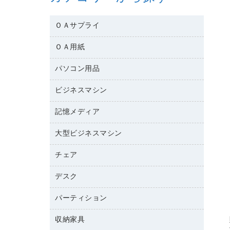
ＯＡサプライ
ＯＡ用紙
互換インクカートリッジ
ワープロリボン
パソコン用品
名刺用紙
リサイクルトナー（リターン方式）
帳票用紙／フォーム用紙
ビジネスマシン
パソコン周辺機器
リサイクルトナー（プール方式）
ワープロ用紙
各種ケーブル
リサイクルインクカートリッジ
記憶メディア
電話機
ラベル用紙
マウスパッド
プリンタ用リボン
レーザープリンタ／複合機
プロッター用紙
大型ビジネスマシン
ブルーレイディスク
マウス
ファクシミリトナー
メモリーカード
ファクシミリ用紙
ＤＶＤ
パソコンバッグ／収納用品
チェア
プリンタ
トナーカートリッジ
プロジェクタ
ハガキ用紙
ＣＤ－ＲＷ
パソコンアクセサリー
コピートナー
ファクシミリ
デスク
応接イス・ベンチ
その他コピー用紙・プリンタ用紙
ＣＤ－Ｒ
ネットワーク／ＬＡＮ機器
インクカートリッジ
パソコン本体
ミーティングチェア
コピー用紙
メディア収納用品
パーティション
ミーティングテーブル
ネットワーク／ＬＡＮアクセサリー
デジタルカメラ
オフィスチェア
インクジェットプリンタ用紙
デスク
セキュリティ用品
収納家具
ホワイトボード・黒板
スキャナー