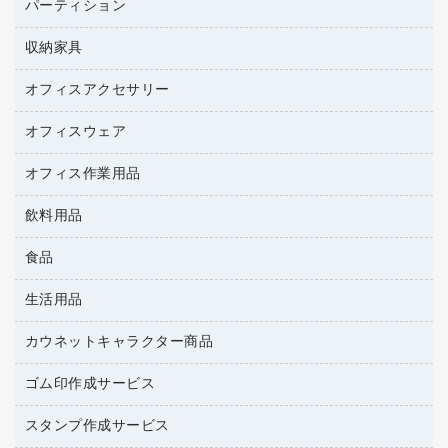
コピー用紙
メディア収納用品
パーティション
ミーティングテーブル
ネットワーク／ＬＡＮアクセサリー
デジタルカメラ
オフィスチェア
インクジェットプリンタ用紙
デスク
セキュリティ用品
収納家具
ホワイトボード・黒板
スキャナー
カウンター
スマートフォン／モバイル周辺機器
パーティション
コピー機
オフィスアクセサリー
保管庫・書庫
キーボード／テンキー
インクジェットプリンタ／複合機
金庫
オフィスウェア
オフィスアクセサリー
ＵＳＢハブ／ＵＳＢアクセサリー
ＵＳＢメモリ
ロッカー・下駄箱
ＯＡフィルター
オフィス作業用品
医療・介護・ワーキングウェア
その他収納
ＯＡクリーナー／エアダスター
ブラウス・シャツ
飲料用品
養生用品
ＯＡエプロン
アウター
防災用品
食品
緑茶飲料
ＬＡＮケーブル
防災用備蓄食品・飲料
茶葉・インスタント
ＨＤＤ／ＳＳＤ
生活用品
食品
台車・脚立
紅茶・バラエティ飲料
ディスプレイモニター
菓子
倉庫収納用品
カウネットキャラクター商品
浴室用品
レギュラーコーヒー
作業用手袋
台所用洗剤
ミルク・シュガー
ゴム印作成サービス
カウネットキャラクター商品
作業用雑貨
掃除用品
ミネラルウォーター
スタンプ作成サービス
ゴム印作成サービス
梱包用品
掃除用洗剤
ソフトドリンク