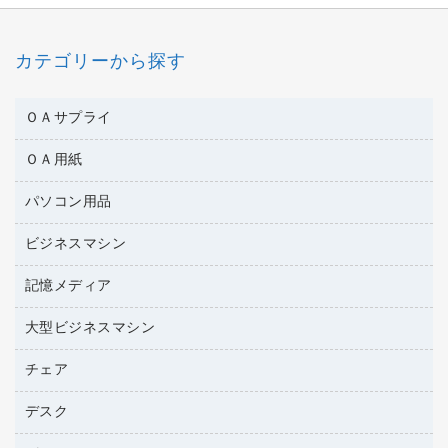
カテゴリーから探す
ＯＡサプライ
ＯＡ用紙
互換インクカートリッジ
ワープロリボン
パソコン用品
名刺用紙
リサイクルトナー（リターン方式）
帳票用紙／フォーム用紙
ビジネスマシン
パソコン周辺機器
リサイクルトナー（プール方式）
ワープロ用紙
各種ケーブル
リサイクルインクカートリッジ
記憶メディア
電話機
ラベル用紙
マウスパッド
プリンタ用リボン
レーザープリンタ／複合機
プロッター用紙
大型ビジネスマシン
ブルーレイディスク
マウス
ファクシミリトナー
メモリーカード
ファクシミリ用紙
ＤＶＤ
パソコンバッグ／収納用品
チェア
プリンタ
トナーカートリッジ
プロジェクタ
ハガキ用紙
ＣＤ－ＲＷ
パソコンアクセサリー
コピートナー
ファクシミリ
デスク
応接イス・ベンチ
その他コピー用紙・プリンタ用紙
ＣＤ－Ｒ
ネットワーク／ＬＡＮ機器
インクカートリッジ
パソコン本体
ミーティングチェア