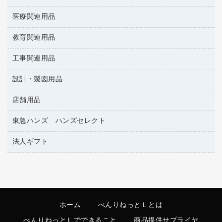
統一伝票用ファイル
その他雑貨
消しゴム
慶弔用品
両面テープ
収納保存用品
医療関連用品
雑誌
スリッパ・サンダル・シューズ
修正液・修正ペン
額縁
名札
持ち出しファイル
パソコンソフト
スポーツ・レジャー用品
修正テープ
教育関連用品
保健用品
各種用紙
保管・整理用品
レターファイル
ゴミ袋
蛍光マーカー
使い捨て手袋
ルーズリーフ
壁面／足元収納
工事関連用品
教育関連用品
リングファイル
キッチン用品
鉛筆
感染症対策用品
バインダーノート
文書保存箱
プレゼン用ファイル
設計・製図用品
工事関連用品
マーキングペン（油性）
介護用品
ノート
備品／小物ケース
フラットファイル
屋外用品
マーキングペン（水性）
医療関連用品
店舗用品
設計・製図用品
透明テープ 事務用
フォルダー
ホワイトボード用マーカー
電話台
東急ハンズ ハンズセレクト
店舗運営用品
ファイルボックス
ボールペン用替芯
製本用品
陳列什器
パイプ式ファイル
法人ギフト
東急ハンズ
ボールペン（油性）
針なしステープラー
紙手提げ袋
その他ファイル
ボールペン（ゲルインク）
高島屋
紙めくり
レジ・ポリ袋
コンピュータ用ファイル
シャープペンシル用替芯
カウネットギフト
裁断機
ディスプレイ用品
クリヤーホルダー
シャープペンシル
結束・とじ込み用品
サイン・看板用品
クリヤーブック（差替式）
ホーム
べんりねっとＬとは
掲示用品
カウンター／お会計用品
クリヤーブック（固定式）
べんりねっとＬでできること
商品提供サプライヤ