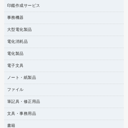
ゴム印（一行印）作成サービス
梱包用テープ
洗濯用品
印鑑作成サービス
シヤチハタスタンプ作成サービス
コーヒーメーカー・備品
ゴム印（フリーサイズ印）作成サービス
工場用品
洗濯用洗剤
カウネットスタンプ作成サービス
インスタントコーヒー
事務機器
印鑑作成サービス
結束用品
消臭・芳香剤
大型電化製品
大型シュレッダー（共配）
園芸用品
殺虫剤
レーザーポインター
ペット用品
飲食用消耗品
電化消耗品
冷蔵庫・キッチン・調理家電
ラミネートフィルム
飲食雑貨用品
テレビ・ＡＶ機器
電化製品
電球・蛍光灯
ラミネータ
ペーパータオル
乾電池・充電池
タイムレコーダー
電子文具
掃除機・クリーナー
ハンドソープ・石鹸
フィルム・カメラ用品
タイムカード
空調・季節家電
トイレ用品
ノート・紙製品
電卓
デスクライト
シュレッダ
その他電化製品
トイレ用洗剤
ラベルライター
アルバム
ファイル
封筒
ＯＨＰ用品
キッチン・調理家電
トイレットペーパー
ラベルテープ
各種テープ
粘着メモ
ＯＡタップ／延長コード
筆記具・修正用品
名刺整理用品
ティッシュペーパー
その他電子文具
懐中電灯・ライト
伝票
ＡＶ機器・アクセサリー
板目表紙・綴込表紙
ダストボックス
文具・事務用品
万年筆
典礼用品
背幅が伸びるファイル
タオル・アメニティ用品
筆ペン
帳簿
書籍
輪ゴム