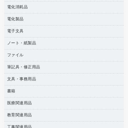
レーザーポインター
ペット用品
飲食用消耗品
電化消耗品
冷蔵庫・キッチン・調理家電
ラミネートフィルム
飲食雑貨用品
テレビ・ＡＶ機器
電化製品
電球・蛍光灯
ラミネータ
ペーパータオル
乾電池・充電池
タイムレコーダー
電子文具
掃除機・クリーナー
ハンドソープ・石鹸
フィルム・カメラ用品
タイムカード
空調・季節家電
トイレ用品
ノート・紙製品
電卓
デスクライト
シュレッダ
その他電化製品
トイレ用洗剤
ラベルライター
アルバム
ファイル
封筒
ＯＨＰ用品
キッチン・調理家電
トイレットペーパー
ラベルテープ
各種テープ
粘着メモ
ＯＡタップ／延長コード
筆記具・修正用品
名刺整理用品
ティッシュペーパー
その他電子文具
懐中電灯・ライト
伝票
ＡＶ機器・アクセサリー
板目表紙・綴込表紙
ダストボックス
文具・事務用品
万年筆
典礼用品
背幅が伸びるファイル
タオル・アメニティ用品
筆ペン
帳簿
書籍
輪ゴム
統一伝票用ファイル
その他雑貨
消しゴム
慶弔用品
両面テープ
収納保存用品
医療関連用品
雑誌
スリッパ・サンダル・シューズ
修正液・修正ペン
額縁
名札
持ち出しファイル
パソコンソフト
スポーツ・レジャー用品
修正テープ
教育関連用品
保健用品
各種用紙
保管・整理用品
レターファイル
ゴミ袋
蛍光マーカー
使い捨て手袋
ルーズリーフ
壁面／足元収納
工事関連用品
教育関連用品