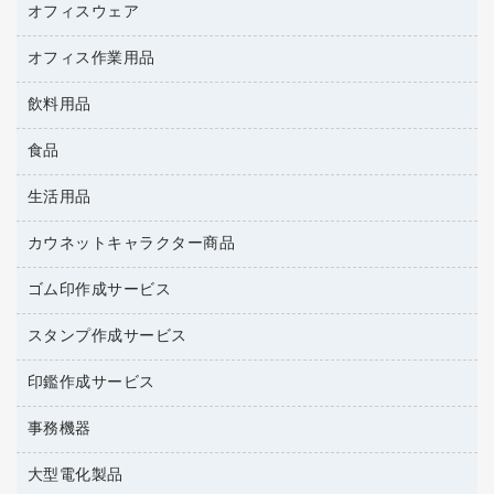
金庫
オフィスウェア
オフィスアクセサリー
ＵＳＢハブ／ＵＳＢアクセサリー
ＵＳＢメモリ
ロッカー・下駄箱
ＯＡフィルター
オフィス作業用品
医療・介護・ワーキングウェア
その他収納
ＯＡクリーナー／エアダスター
ブラウス・シャツ
飲料用品
養生用品
ＯＡエプロン
アウター
防災用品
食品
緑茶飲料
ＬＡＮケーブル
防災用備蓄食品・飲料
茶葉・インスタント
ＨＤＤ／ＳＳＤ
生活用品
食品
台車・脚立
紅茶・バラエティ飲料
ディスプレイモニター
菓子
倉庫収納用品
カウネットキャラクター商品
浴室用品
レギュラーコーヒー
作業用手袋
台所用洗剤
ミルク・シュガー
ゴム印作成サービス
カウネットキャラクター商品
作業用雑貨
掃除用品
ミネラルウォーター
スタンプ作成サービス
ゴム印作成サービス
梱包用品
掃除用洗剤
ソフトドリンク
ゴム印（一行印）作成サービス
梱包用テープ
洗濯用品
印鑑作成サービス
シヤチハタスタンプ作成サービス
コーヒーメーカー・備品
ゴム印（フリーサイズ印）作成サービス
工場用品
洗濯用洗剤
カウネットスタンプ作成サービス
インスタントコーヒー
事務機器
印鑑作成サービス
結束用品
消臭・芳香剤
大型電化製品
大型シュレッダー（共配）
園芸用品
殺虫剤