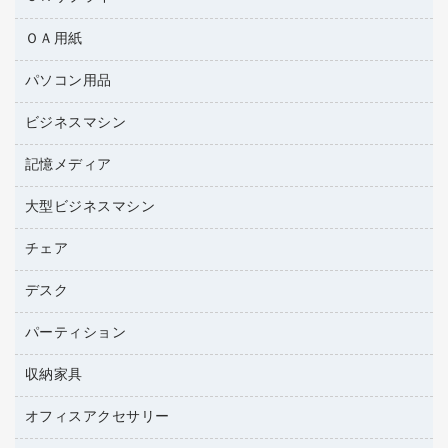
ＯＡ用紙
互換インクカートリッジ
ワープロリボン
パソコン用品
名刺用紙
リサイクルトナー（リターン方式）
帳票用紙／フォーム用紙
ビジネスマシン
パソコン周辺機器
リサイクルトナー（プール方式）
ワープロ用紙
各種ケーブル
リサイクルインクカートリッジ
記憶メディア
電話機
ラベル用紙
マウスパッド
プリンタ用リボン
レーザープリンタ／複合機
プロッター用紙
大型ビジネスマシン
ブルーレイディスク
マウス
ファクシミリトナー
メモリーカード
ファクシミリ用紙
ＤＶＤ
パソコンバッグ／収納用品
チェア
プリンタ
トナーカートリッジ
プロジェクタ
ハガキ用紙
ＣＤ－ＲＷ
パソコンアクセサリー
コピートナー
ファクシミリ
デスク
応接イス・ベンチ
その他コピー用紙・プリンタ用紙
ＣＤ－Ｒ
ネットワーク／ＬＡＮ機器
インクカートリッジ
パソコン本体
ミーティングチェア
コピー用紙
メディア収納用品
パーティション
ミーティングテーブル
ネットワーク／ＬＡＮアクセサリー
デジタルカメラ
オフィスチェア
インクジェットプリンタ用紙
デスク
セキュリティ用品
収納家具
ホワイトボード・黒板
スキャナー
カウンター
スマートフォン／モバイル周辺機器
パーティション
コピー機
オフィスアクセサリー
保管庫・書庫
キーボード／テンキー
インクジェットプリンタ／複合機