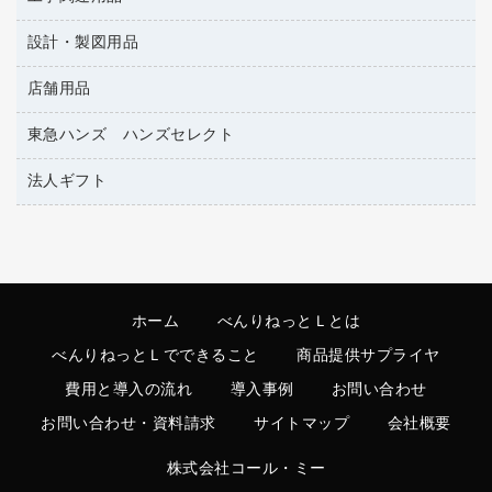
リングファイル
キッチン用品
鉛筆
感染症対策用品
バインダーノート
文書保存箱
プレゼン用ファイル
設計・製図用品
工事関連用品
マーキングペン（油性）
介護用品
ノート
備品／小物ケース
フラットファイル
屋外用品
マーキングペン（水性）
医療関連用品
店舗用品
設計・製図用品
透明テープ 事務用
フォルダー
ホワイトボード用マーカー
電話台
東急ハンズ ハンズセレクト
店舗運営用品
ファイルボックス
ボールペン用替芯
製本用品
陳列什器
パイプ式ファイル
法人ギフト
東急ハンズ
ボールペン（油性）
針なしステープラー
紙手提げ袋
その他ファイル
ボールペン（ゲルインク）
高島屋
紙めくり
レジ・ポリ袋
コンピュータ用ファイル
シャープペンシル用替芯
カウネットギフト
裁断機
ディスプレイ用品
クリヤーホルダー
シャープペンシル
結束・とじ込み用品
サイン・看板用品
クリヤーブック（差替式）
ホーム
べんりねっとＬとは
掲示用品
カウンター／お会計用品
クリヤーブック（固定式）
べんりねっとＬでできること
商品提供サプライヤ
液体のり
ＰＯＰ用品
クリップボード
費用と導入の流れ
導入事例
お問い合わせ
印章用品
カードケース
お問い合わせ・資料請求
サイトマップ
会社概要
レタートレー
Ｚ式ファイル
株式会社コール・ミー
レターケース
３０穴リフィル・３０穴インデックス