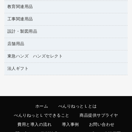
名札
持ち出しファイル
パソコンソフト
スポーツ・レジャー用品
修正テープ
教育関連用品
保健用品
各種用紙
保管・整理用品
レターファイル
ゴミ袋
蛍光マーカー
使い捨て手袋
ルーズリーフ
壁面／足元収納
工事関連用品
教育関連用品
リングファイル
キッチン用品
鉛筆
感染症対策用品
バインダーノート
文書保存箱
プレゼン用ファイル
設計・製図用品
工事関連用品
マーキングペン（油性）
介護用品
ノート
備品／小物ケース
フラットファイル
屋外用品
マーキングペン（水性）
医療関連用品
店舗用品
設計・製図用品
透明テープ 事務用
フォルダー
ホワイトボード用マーカー
電話台
東急ハンズ ハンズセレクト
店舗運営用品
ファイルボックス
ボールペン用替芯
製本用品
陳列什器
パイプ式ファイル
法人ギフト
東急ハンズ
ボールペン（油性）
針なしステープラー
紙手提げ袋
その他ファイル
ボールペン（ゲルインク）
高島屋
紙めくり
レジ・ポリ袋
コンピュータ用ファイル
シャープペンシル用替芯
カウネットギフト
裁断機
ディスプレイ用品
クリヤーホルダー
シャープペンシル
結束・とじ込み用品
サイン・看板用品
クリヤーブック（差替式）
ホーム
べんりねっとＬとは
掲示用品
カウンター／お会計用品
クリヤーブック（固定式）
べんりねっとＬでできること
商品提供サプライヤ
液体のり
ＰＯＰ用品
クリップボード
費用と導入の流れ
導入事例
お問い合わせ
印章用品
カードケース