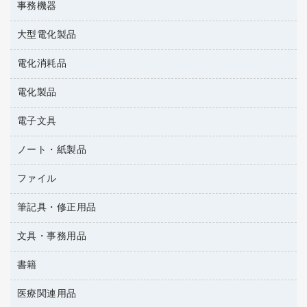
インスタントコーヒー
事務機器
印鑑作成サービス
結束用品
消臭・芳香剤
大型電化製品
大型シュレッダー（共配）
園芸用品
殺虫剤
レーザーポインター
ペット用品
飲食用消耗品
電化消耗品
冷蔵庫・キッチン・調理家電
ラミネートフィルム
飲食雑貨用品
テレビ・ＡＶ機器
電化製品
電球・蛍光灯
ラミネータ
ペーパータオル
乾電池・充電池
タイムレコーダー
電子文具
掃除機・クリーナー
ハンドソープ・石鹸
フィルム・カメラ用品
タイムカード
空調・季節家電
トイレ用品
ノート・紙製品
電卓
デスクライト
シュレッダ
その他電化製品
トイレ用洗剤
ラベルライター
アルバム
ファイル
封筒
ＯＨＰ用品
キッチン・調理家電
トイレットペーパー
ラベルテープ
各種テープ
粘着メモ
ＯＡタップ／延長コード
筆記具・修正用品
名刺整理用品
ティッシュペーパー
その他電子文具
懐中電灯・ライト
伝票
ＡＶ機器・アクセサリー
板目表紙・綴込表紙
ダストボックス
文具・事務用品
万年筆
典礼用品
背幅が伸びるファイル
タオル・アメニティ用品
筆ペン
帳簿
書籍
輪ゴム
統一伝票用ファイル
その他雑貨
消しゴム
慶弔用品
両面テープ
収納保存用品
医療関連用品
雑誌
スリッパ・サンダル・シューズ
修正液・修正ペン
額縁