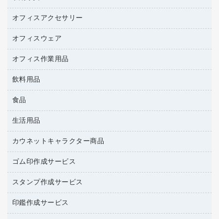
スキャナー
カウンター
スマートフォン／モバイル周辺機器
パーティション
コピー機
オフィスアクセサリー
保管庫・書庫
キーボード／テンキー
インクジェットプリンタ／複合機
金庫
オフィスウェア
オフィスアクセサリー
ＵＳＢハブ／ＵＳＢアクセサリー
ＵＳＢメモリ
ロッカー・下駄箱
ＯＡフィルター
オフィス作業用品
医療・介護・ワーキングウェア
その他収納
ＯＡクリーナー／エアダスター
ブラウス・シャツ
飲料用品
養生用品
ＯＡエプロン
アウター
防災用品
食品
緑茶飲料
ＬＡＮケーブル
防災用備蓄食品・飲料
茶葉・インスタント
ＨＤＤ／ＳＳＤ
生活用品
食品
台車・脚立
紅茶・バラエティ飲料
ディスプレイモニター
菓子
倉庫収納用品
カウネットキャラクター商品
浴室用品
レギュラーコーヒー
作業用手袋
台所用洗剤
ミルク・シュガー
ゴム印作成サービス
カウネットキャラクター商品
作業用雑貨
掃除用品
ミネラルウォーター
スタンプ作成サービス
ゴム印作成サービス
梱包用品
掃除用洗剤
ソフトドリンク
ゴム印（一行印）作成サービス
梱包用テープ
洗濯用品
印鑑作成サービス
シヤチハタスタンプ作成サービス
コーヒーメーカー・備品
ゴム印（フリーサイズ印）作成サービス
工場用品
洗濯用洗剤
カウネットスタンプ作成サービス