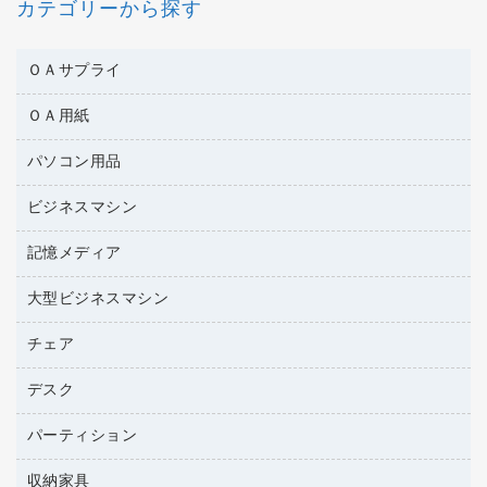
カテゴリーから探す
ＯＡサプライ
ＯＡ用紙
互換インクカートリッジ
ワープロリボン
パソコン用品
名刺用紙
リサイクルトナー（リターン方式）
帳票用紙／フォーム用紙
ビジネスマシン
パソコン周辺機器
リサイクルトナー（プール方式）
ワープロ用紙
各種ケーブル
リサイクルインクカートリッジ
記憶メディア
電話機
ラベル用紙
マウスパッド
プリンタ用リボン
レーザープリンタ／複合機
プロッター用紙
大型ビジネスマシン
ブルーレイディスク
マウス
ファクシミリトナー
メモリーカード
ファクシミリ用紙
ＤＶＤ
パソコンバッグ／収納用品
チェア
プリンタ
トナーカートリッジ
プロジェクタ
ハガキ用紙
ＣＤ－ＲＷ
パソコンアクセサリー
コピートナー
ファクシミリ
デスク
応接イス・ベンチ
その他コピー用紙・プリンタ用紙
ＣＤ－Ｒ
ネットワーク／ＬＡＮ機器
インクカートリッジ
パソコン本体
ミーティングチェア
コピー用紙
メディア収納用品
パーティション
ミーティングテーブル
ネットワーク／ＬＡＮアクセサリー
デジタルカメラ
オフィスチェア
インクジェットプリンタ用紙
デスク
セキュリティ用品
収納家具
ホワイトボード・黒板