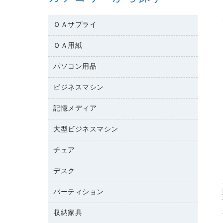
ＯＡサプライ
ＯＡ用紙
互換インクカートリッジ
ワープロリボン
パソコン用品
名刺用紙
リサイクルトナー（リターン方式）
帳票用紙／フォーム用紙
ビジネスマシン
パソコン周辺機器
リサイクルトナー（プール方式）
ワープロ用紙
各種ケーブル
リサイクルインクカートリッジ
記憶メディア
電話機
ラベル用紙
マウスパッド
プリンタ用リボン
レーザープリンタ／複合機
プロッター用紙
大型ビジネスマシン
ブルーレイディスク
マウス
ファクシミリトナー
メモリーカード
ファクシミリ用紙
ＤＶＤ
パソコンバッグ／収納用品
チェア
プリンタ
トナーカートリッジ
プロジェクタ
ハガキ用紙
ＣＤ－ＲＷ
パソコンアクセサリー
コピートナー
ファクシミリ
デスク
応接イス・ベンチ
その他コピー用紙・プリンタ用紙
ＣＤ－Ｒ
ネットワーク／ＬＡＮ機器
インクカートリッジ
パソコン本体
ミーティングチェア
コピー用紙
メディア収納用品
パーティション
ミーティングテーブル
ネットワーク／ＬＡＮアクセサリー
デジタルカメラ
オフィスチェア
インクジェットプリンタ用紙
デスク
セキュリティ用品
収納家具
ホワイトボード・黒板
スキャナー