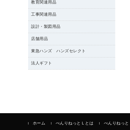
修正テープ
教育関連用品
保健用品
各種用紙
保管・整理用品
レターファイル
ゴミ袋
蛍光マーカー
使い捨て手袋
ルーズリーフ
壁面／足元収納
工事関連用品
教育関連用品
リングファイル
キッチン用品
鉛筆
感染症対策用品
バインダーノート
文書保存箱
プレゼン用ファイル
設計・製図用品
工事関連用品
マーキングペン（油性）
介護用品
ノート
備品／小物ケース
フラットファイル
屋外用品
マーキングペン（水性）
医療関連用品
店舗用品
設計・製図用品
透明テープ 事務用
フォルダー
ホワイトボード用マーカー
電話台
東急ハンズ ハンズセレクト
店舗運営用品
ファイルボックス
ボールペン用替芯
製本用品
陳列什器
パイプ式ファイル
法人ギフト
東急ハンズ
ボールペン（油性）
針なしステープラー
紙手提げ袋
その他ファイル
ボールペン（ゲルインク）
高島屋
紙めくり
レジ・ポリ袋
コンピュータ用ファイル
シャープペンシル用替芯
カウネットギフト
裁断機
ディスプレイ用品
クリヤーホルダー
シャープペンシル
結束・とじ込み用品
サイン・看板用品
クリヤーブック（差替式）
掲示用品
カウンター／お会計用品
クリヤーブック（固定式）
液体のり
ＰＯＰ用品
クリップボード
印章用品
ホーム
べんりねっとＬとは
べんりねっと
カードケース