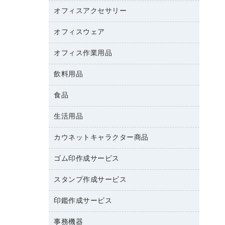
カウンター
スマートフォン／モバイル周辺機器
パーティション
コピー機
オフィスアクセサリー
保管庫・書庫
キーボード／テンキー
インクジェットプリンタ／複合機
金庫
オフィスウェア
オフィスアクセサリー
ＵＳＢハブ／ＵＳＢアクセサリー
ＵＳＢメモリ
ロッカー・下駄箱
ＯＡフィルター
オフィス作業用品
医療・介護・ワーキングウェア
その他収納
ＯＡクリーナー／エアダスター
ブラウス・シャツ
飲料用品
養生用品
ＯＡエプロン
アウター
防災用品
食品
緑茶飲料
ＬＡＮケーブル
防災用備蓄食品・飲料
茶葉・インスタント
ＨＤＤ／ＳＳＤ
生活用品
食品
台車・脚立
紅茶・バラエティ飲料
ディスプレイモニター
菓子
倉庫収納用品
カウネットキャラクター商品
浴室用品
レギュラーコーヒー
作業用手袋
台所用洗剤
ミルク・シュガー
ゴム印作成サービス
カウネットキャラクター商品
作業用雑貨
掃除用品
ミネラルウォーター
スタンプ作成サービス
ゴム印作成サービス
梱包用品
掃除用洗剤
ソフトドリンク
ゴム印（一行印）作成サービス
梱包用テープ
洗濯用品
印鑑作成サービス
シヤチハタスタンプ作成サービス
コーヒーメーカー・備品
ゴム印（フリーサイズ印）作成サービス
工場用品
洗濯用洗剤
カウネットスタンプ作成サービス
インスタントコーヒー
事務機器
印鑑作成サービス