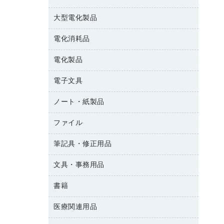
結束用品
消臭・芳香剤
大型電化製品
大型シュレッダー（共配）
園芸用品
殺虫剤
レーザーポインター
ペット用品
飲食用消耗品
電化消耗品
冷蔵庫・キッチン・調理家電
ラミネートフィルム
飲食雑貨用品
テレビ・ＡＶ機器
電化製品
電球・蛍光灯
ラミネータ
ペーパータオル
乾電池・充電池
タイムレコーダー
電子文具
掃除機・クリーナー
ハンドソープ・石鹸
フィルム・カメラ用品
タイムカード
空調・季節家電
トイレ用品
ノート・紙製品
電卓
デスクライト
シュレッダ
その他電化製品
トイレ用洗剤
ラベルライター
アルバム
ファイル
封筒
ＯＨＰ用品
キッチン・調理家電
トイレットペーパー
ラベルテープ
各種テープ
粘着メモ
ＯＡタップ／延長コード
筆記具・修正用品
名刺整理用品
ティッシュペーパー
その他電子文具
懐中電灯・ライト
伝票
ＡＶ機器・アクセサリー
板目表紙・綴込表紙
ダストボックス
文具・事務用品
万年筆
典礼用品
背幅が伸びるファイル
タオル・アメニティ用品
筆ペン
帳簿
書籍
輪ゴム
統一伝票用ファイル
その他雑貨
消しゴム
慶弔用品
両面テープ
収納保存用品
医療関連用品
雑誌
スリッパ・サンダル・シューズ
修正液・修正ペン
額縁
名札
持ち出しファイル
パソコンソフト
スポーツ・レジャー用品