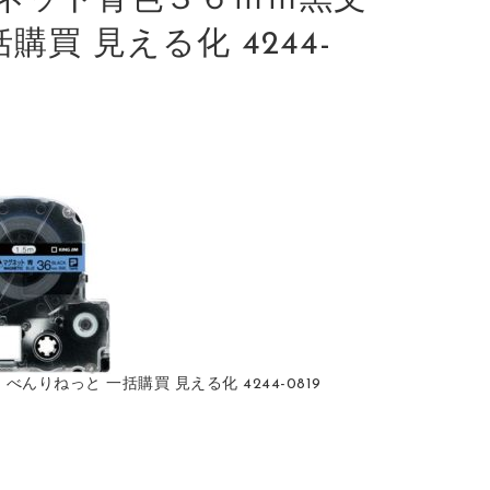
ネット青色３６ｍｍ黒文
括購買 見える化 4244-
んりねっと 一括購買 見える化 4244-0819