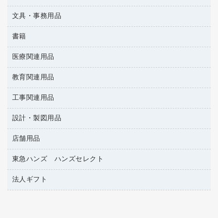
その他電子文具
懐中電灯・ライト
伝票
ＡＶ機器・アクセサリー
板目表紙・綴込表紙
ダストボックス
文具・事務用品
万年筆
典礼用品
背幅が伸びるファイル
タオル・アメニティ用品
筆ペン
帳簿
書籍
輪ゴム
統一伝票用ファイル
その他雑貨
消しゴム
慶弔用品
両面テープ
収納保存用品
医療関連用品
雑誌
スリッパ・サンダル・シューズ
修正液・修正ペン
額縁
名札
持ち出しファイル
パソコンソフト
スポーツ・レジャー用品
修正テープ
教育関連用品
保健用品
各種用紙
保管・整理用品
レターファイル
ゴミ袋
蛍光マーカー
使い捨て手袋
ルーズリーフ
壁面／足元収納
工事関連用品
教育関連用品
リングファイル
キッチン用品
鉛筆
感染症対策用品
バインダーノート
文書保存箱
プレゼン用ファイル
設計・製図用品
工事関連用品
マーキングペン（油性）
介護用品
ノート
備品／小物ケース
フラットファイル
屋外用品
マーキングペン（水性）
医療関連用品
店舗用品
設計・製図用品
透明テープ 事務用
フォルダー
ホワイトボード用マーカー
電話台
東急ハンズ ハンズセレクト
店舗運営用品
ファイルボックス
ボールペン用替芯
製本用品
陳列什器
パイプ式ファイル
法人ギフト
東急ハンズ
ボールペン（油性）
針なしステープラー
紙手提げ袋
その他ファイル
ボールペン（ゲルインク）
高島屋
紙めくり
レジ・ポリ袋
コンピュータ用ファイル
シャープペンシル用替芯
カウネットギフト
裁断機