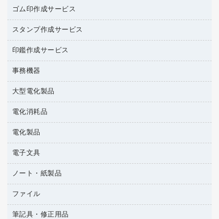
作業用手袋
台所用洗剤
ミルク・シュガー
ゴム印作成サービス
カウネットキャラクター商品
作業用雑貨
掃除用品
ミネラルウォーター
スタンプ作成サービス
ゴム印作成サービス
梱包用品
掃除用洗剤
ソフトドリンク
ゴム印（一行印）作成サービス
梱包用テープ
洗濯用品
印鑑作成サービス
シヤチハタスタンプ作成サービス
コーヒーメーカー・備品
ゴム印（フリーサイズ印）作成サービス
工場用品
洗濯用洗剤
カウネットスタンプ作成サービス
インスタントコーヒー
事務機器
印鑑作成サービス
結束用品
消臭・芳香剤
大型電化製品
大型シュレッダー（共配）
園芸用品
殺虫剤
レーザーポインター
ペット用品
飲食用消耗品
電化消耗品
冷蔵庫・キッチン・調理家電
ラミネートフィルム
飲食雑貨用品
テレビ・ＡＶ機器
電化製品
電球・蛍光灯
ラミネータ
ペーパータオル
乾電池・充電池
タイムレコーダー
電子文具
掃除機・クリーナー
ハンドソープ・石鹸
フィルム・カメラ用品
タイムカード
空調・季節家電
トイレ用品
ノート・紙製品
電卓
デスクライト
シュレッダ
その他電化製品
トイレ用洗剤
ラベルライター
アルバム
ファイル
封筒
ＯＨＰ用品
キッチン・調理家電
トイレットペーパー
ラベルテープ
各種テープ
粘着メモ
ＯＡタップ／延長コード
筆記具・修正用品
名刺整理用品
ティッシュペーパー