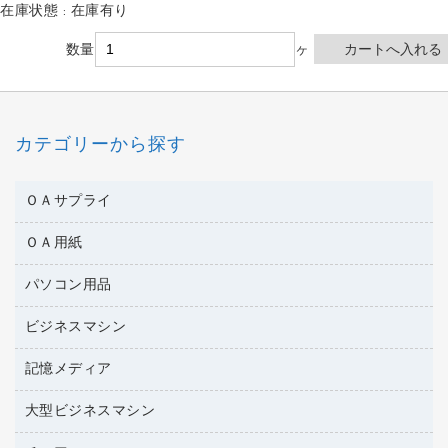
在庫状態 : 在庫有り
数量
ヶ
カテゴリーから探す
ＯＡサプライ
ＯＡ用紙
互換インクカートリッジ
ワープロリボン
パソコン用品
名刺用紙
リサイクルトナー（リターン方式）
帳票用紙／フォーム用紙
ビジネスマシン
パソコン周辺機器
リサイクルトナー（プール方式）
ワープロ用紙
各種ケーブル
リサイクルインクカートリッジ
記憶メディア
電話機
ラベル用紙
マウスパッド
プリンタ用リボン
レーザープリンタ／複合機
プロッター用紙
大型ビジネスマシン
ブルーレイディスク
マウス
ファクシミリトナー
メモリーカード
ファクシミリ用紙
ＤＶＤ