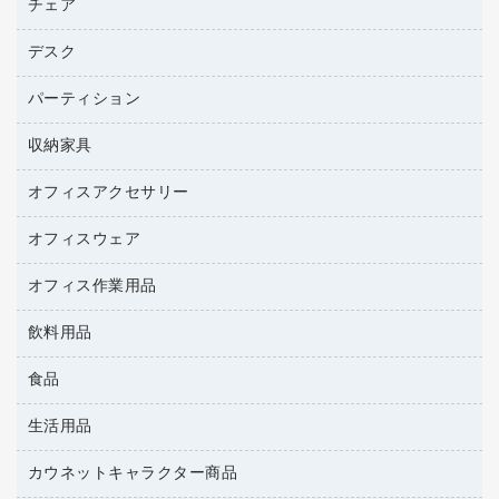
パソコンバッグ／収納用品
チェア
プリンタ
トナーカートリッジ
プロジェクタ
ハガキ用紙
ＣＤ－ＲＷ
パソコンアクセサリー
コピートナー
ファクシミリ
デスク
応接イス・ベンチ
その他コピー用紙・プリンタ用紙
ＣＤ－Ｒ
ネットワーク／ＬＡＮ機器
インクカートリッジ
パソコン本体
ミーティングチェア
コピー用紙
メディア収納用品
パーティション
ミーティングテーブル
ネットワーク／ＬＡＮアクセサリー
デジタルカメラ
オフィスチェア
インクジェットプリンタ用紙
デスク
セキュリティ用品
収納家具
ホワイトボード・黒板
スキャナー
カウンター
スマートフォン／モバイル周辺機器
パーティション
コピー機
オフィスアクセサリー
保管庫・書庫
キーボード／テンキー
インクジェットプリンタ／複合機
金庫
オフィスウェア
オフィスアクセサリー
ＵＳＢハブ／ＵＳＢアクセサリー
ＵＳＢメモリ
ロッカー・下駄箱
ＯＡフィルター
オフィス作業用品
医療・介護・ワーキングウェア
その他収納
ＯＡクリーナー／エアダスター
ブラウス・シャツ
飲料用品
養生用品
ＯＡエプロン
アウター
防災用品
食品
緑茶飲料
ＬＡＮケーブル
防災用備蓄食品・飲料
茶葉・インスタント
ＨＤＤ／ＳＳＤ
生活用品
食品
台車・脚立
紅茶・バラエティ飲料
ディスプレイモニター
菓子
倉庫収納用品
カウネットキャラクター商品
浴室用品
レギュラーコーヒー