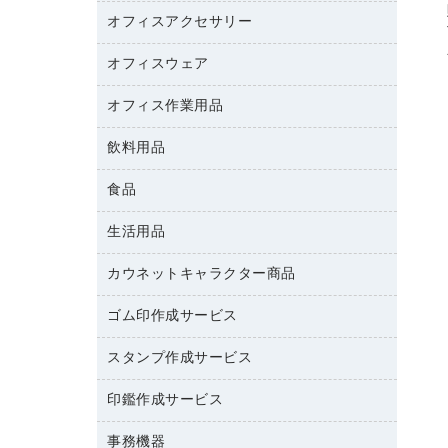
カウンター
スマートフォン／モバイル周辺機器
パーティション
コピー機
オフィスアクセサリー
保管庫・書庫
キーボード／テンキー
インクジェットプリンタ／複合機
金庫
オフィスウェア
オフィスアクセサリー
ＵＳＢハブ／ＵＳＢアクセサリー
ＵＳＢメモリ
ロッカー・下駄箱
ＯＡフィルター
オフィス作業用品
医療・介護・ワーキングウェア
その他収納
ＯＡクリーナー／エアダスター
ブラウス・シャツ
飲料用品
養生用品
ＯＡエプロン
アウター
防災用品
食品
緑茶飲料
ＬＡＮケーブル
防災用備蓄食品・飲料
茶葉・インスタント
ＨＤＤ／ＳＳＤ
生活用品
食品
台車・脚立
紅茶・バラエティ飲料
ディスプレイモニター
菓子
倉庫収納用品
カウネットキャラクター商品
浴室用品
レギュラーコーヒー
作業用手袋
台所用洗剤
ミルク・シュガー
ゴム印作成サービス
カウネットキャラクター商品
作業用雑貨
掃除用品
ミネラルウォーター
スタンプ作成サービス
ゴム印作成サービス
梱包用品
掃除用洗剤
ソフトドリンク
ゴム印（一行印）作成サービス
梱包用テープ
洗濯用品
印鑑作成サービス
シヤチハタスタンプ作成サービス
コーヒーメーカー・備品
ゴム印（フリーサイズ印）作成サービス
工場用品
洗濯用洗剤
カウネットスタンプ作成サービス
インスタントコーヒー
事務機器
印鑑作成サービス