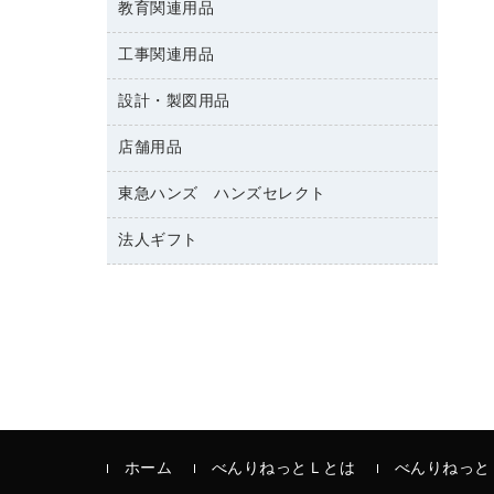
修正テープ
教育関連用品
保健用品
各種用紙
保管・整理用品
レターファイル
ゴミ袋
蛍光マーカー
使い捨て手袋
ルーズリーフ
壁面／足元収納
工事関連用品
教育関連用品
リングファイル
キッチン用品
鉛筆
感染症対策用品
バインダーノート
文書保存箱
プレゼン用ファイル
設計・製図用品
工事関連用品
マーキングペン（油性）
介護用品
ノート
備品／小物ケース
フラットファイル
屋外用品
マーキングペン（水性）
医療関連用品
店舗用品
設計・製図用品
透明テープ 事務用
フォルダー
ホワイトボード用マーカー
電話台
東急ハンズ ハンズセレクト
店舗運営用品
ファイルボックス
ボールペン用替芯
製本用品
陳列什器
パイプ式ファイル
法人ギフト
東急ハンズ
ボールペン（油性）
針なしステープラー
紙手提げ袋
その他ファイル
ボールペン（ゲルインク）
高島屋
紙めくり
レジ・ポリ袋
コンピュータ用ファイル
シャープペンシル用替芯
カウネットギフト
裁断機
ディスプレイ用品
クリヤーホルダー
シャープペンシル
結束・とじ込み用品
サイン・看板用品
クリヤーブック（差替式）
掲示用品
カウンター／お会計用品
クリヤーブック（固定式）
液体のり
ＰＯＰ用品
クリップボード
印章用品
ホーム
べんりねっとＬとは
べんりねっと
カードケース