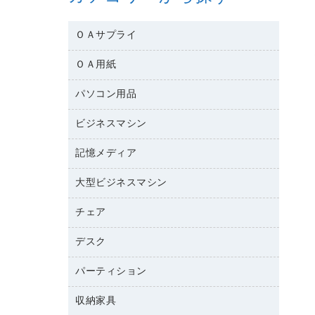
ＯＡサプライ
ＯＡ用紙
互換インクカートリッジ
ワープロリボン
パソコン用品
名刺用紙
リサイクルトナー（リターン方式）
帳票用紙／フォーム用紙
ビジネスマシン
パソコン周辺機器
リサイクルトナー（プール方式）
ワープロ用紙
各種ケーブル
リサイクルインクカートリッジ
記憶メディア
電話機
ラベル用紙
マウスパッド
プリンタ用リボン
レーザープリンタ／複合機
プロッター用紙
大型ビジネスマシン
ブルーレイディスク
マウス
ファクシミリトナー
メモリーカード
ファクシミリ用紙
ＤＶＤ
パソコンバッグ／収納用品
チェア
プリンタ
トナーカートリッジ
プロジェクタ
ハガキ用紙
ＣＤ－ＲＷ
パソコンアクセサリー
コピートナー
ファクシミリ
デスク
応接イス・ベンチ
その他コピー用紙・プリンタ用紙
ＣＤ－Ｒ
ネットワーク／ＬＡＮ機器
インクカートリッジ
パソコン本体
ミーティングチェア
コピー用紙
メディア収納用品
パーティション
ミーティングテーブル
ネットワーク／ＬＡＮアクセサリー
デジタルカメラ
オフィスチェア
インクジェットプリンタ用紙
デスク
セキュリティ用品
収納家具
ホワイトボード・黒板
スキャナー