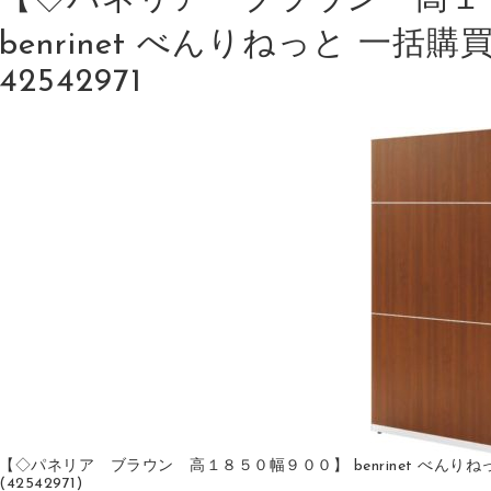
【◇パネリア ブラウン 高１
benrinet べんりねっと 一括購買 
42542971
【◇パネリア ブラウン 高１８５０幅９００】 benrinet べんりねっと 一
(42542971)