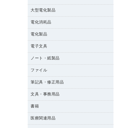
結束用品
消臭・芳香剤
大型電化製品
大型シュレッダー（共配）
園芸用品
殺虫剤
レーザーポインター
ペット用品
飲食用消耗品
電化消耗品
冷蔵庫・キッチン・調理家電
ラミネートフィルム
飲食雑貨用品
テレビ・ＡＶ機器
電化製品
電球・蛍光灯
ラミネータ
ペーパータオル
乾電池・充電池
タイムレコーダー
電子文具
掃除機・クリーナー
ハンドソープ・石鹸
フィルム・カメラ用品
タイムカード
空調・季節家電
トイレ用品
ノート・紙製品
電卓
デスクライト
シュレッダ
その他電化製品
トイレ用洗剤
ラベルライター
アルバム
ファイル
封筒
ＯＨＰ用品
キッチン・調理家電
トイレットペーパー
ラベルテープ
各種テープ
粘着メモ
ＯＡタップ／延長コード
筆記具・修正用品
名刺整理用品
ティッシュペーパー
その他電子文具
懐中電灯・ライト
伝票
ＡＶ機器・アクセサリー
板目表紙・綴込表紙
ダストボックス
文具・事務用品
万年筆
典礼用品
背幅が伸びるファイル
タオル・アメニティ用品
筆ペン
帳簿
書籍
輪ゴム
統一伝票用ファイル
その他雑貨
消しゴム
慶弔用品
両面テープ
収納保存用品
医療関連用品
雑誌
スリッパ・サンダル・シューズ
修正液・修正ペン
額縁
名札
持ち出しファイル
パソコンソフト
スポーツ・レジャー用品