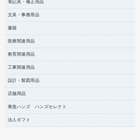
ＯＡタップ／延長コード
筆記具・修正用品
名刺整理用品
ティッシュペーパー
その他電子文具
懐中電灯・ライト
伝票
ＡＶ機器・アクセサリー
板目表紙・綴込表紙
ダストボックス
文具・事務用品
万年筆
典礼用品
背幅が伸びるファイル
タオル・アメニティ用品
筆ペン
帳簿
書籍
輪ゴム
統一伝票用ファイル
その他雑貨
消しゴム
慶弔用品
両面テープ
収納保存用品
医療関連用品
雑誌
スリッパ・サンダル・シューズ
修正液・修正ペン
額縁
名札
持ち出しファイル
パソコンソフト
スポーツ・レジャー用品
修正テープ
教育関連用品
保健用品
各種用紙
保管・整理用品
レターファイル
ゴミ袋
蛍光マーカー
使い捨て手袋
ルーズリーフ
壁面／足元収納
工事関連用品
教育関連用品
リングファイル
キッチン用品
鉛筆
感染症対策用品
バインダーノート
文書保存箱
プレゼン用ファイル
設計・製図用品
工事関連用品
マーキングペン（油性）
介護用品
ノート
備品／小物ケース
フラットファイル
屋外用品
マーキングペン（水性）
医療関連用品
店舗用品
設計・製図用品
透明テープ 事務用
フォルダー
ホワイトボード用マーカー
電話台
東急ハンズ ハンズセレクト
店舗運営用品
ファイルボックス
ボールペン用替芯
製本用品
陳列什器
パイプ式ファイル
法人ギフト
東急ハンズ
ボールペン（油性）
針なしステープラー
紙手提げ袋
その他ファイル
ボールペン（ゲルインク）
高島屋
紙めくり
レジ・ポリ袋
コンピュータ用ファイル