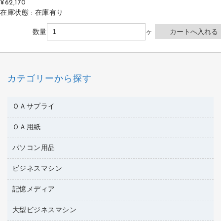
¥62,170
在庫状態 : 在庫有り
数量
ヶ
カテゴリーから探す
ＯＡサプライ
ＯＡ用紙
互換インクカートリッジ
ワープロリボン
パソコン用品
名刺用紙
リサイクルトナー（リターン方式）
帳票用紙／フォーム用紙
ビジネスマシン
パソコン周辺機器
リサイクルトナー（プール方式）
ワープロ用紙
各種ケーブル
リサイクルインクカートリッジ
記憶メディア
電話機
ラベル用紙
マウスパッド
プリンタ用リボン
レーザープリンタ／複合機
プロッター用紙
大型ビジネスマシン
ブルーレイディスク
マウス
ファクシミリトナー
メモリーカード