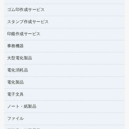
レギュラーコーヒー
作業用手袋
台所用洗剤
ミルク・シュガー
ゴム印作成サービス
カウネットキャラクター商品
作業用雑貨
掃除用品
ミネラルウォーター
スタンプ作成サービス
ゴム印作成サービス
梱包用品
掃除用洗剤
ソフトドリンク
ゴム印（一行印）作成サービス
梱包用テープ
洗濯用品
印鑑作成サービス
シヤチハタスタンプ作成サービス
コーヒーメーカー・備品
ゴム印（フリーサイズ印）作成サービス
工場用品
洗濯用洗剤
カウネットスタンプ作成サービス
インスタントコーヒー
事務機器
印鑑作成サービス
結束用品
消臭・芳香剤
大型電化製品
大型シュレッダー（共配）
園芸用品
殺虫剤
レーザーポインター
ペット用品
飲食用消耗品
電化消耗品
冷蔵庫・キッチン・調理家電
ラミネートフィルム
飲食雑貨用品
テレビ・ＡＶ機器
電化製品
電球・蛍光灯
ラミネータ
ペーパータオル
乾電池・充電池
タイムレコーダー
電子文具
掃除機・クリーナー
ハンドソープ・石鹸
フィルム・カメラ用品
タイムカード
空調・季節家電
トイレ用品
ノート・紙製品
電卓
デスクライト
シュレッダ
その他電化製品
トイレ用洗剤
ラベルライター
アルバム
ファイル
封筒
ＯＨＰ用品
キッチン・調理家電
トイレットペーパー
ラベルテープ
各種テープ
粘着メモ