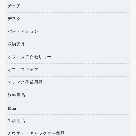
ファクシミリ用紙
ＤＶＤ
パソコンバッグ／収納用品
チェア
プリンタ
トナーカートリッジ
プロジェクタ
ハガキ用紙
ＣＤ－ＲＷ
パソコンアクセサリー
コピートナー
ファクシミリ
デスク
応接イス・ベンチ
その他コピー用紙・プリンタ用紙
ＣＤ－Ｒ
ネットワーク／ＬＡＮ機器
インクカートリッジ
パソコン本体
ミーティングチェア
コピー用紙
メディア収納用品
パーティション
ミーティングテーブル
ネットワーク／ＬＡＮアクセサリー
デジタルカメラ
オフィスチェア
インクジェットプリンタ用紙
デスク
セキュリティ用品
収納家具
ホワイトボード・黒板
スキャナー
カウンター
スマートフォン／モバイル周辺機器
パーティション
コピー機
オフィスアクセサリー
保管庫・書庫
キーボード／テンキー
インクジェットプリンタ／複合機
金庫
オフィスウェア
オフィスアクセサリー
ＵＳＢハブ／ＵＳＢアクセサリー
ＵＳＢメモリ
ロッカー・下駄箱
ＯＡフィルター
オフィス作業用品
医療・介護・ワーキングウェア
その他収納
ＯＡクリーナー／エアダスター
ブラウス・シャツ
飲料用品
養生用品
ＯＡエプロン
アウター
防災用品
食品
緑茶飲料
ＬＡＮケーブル
防災用備蓄食品・飲料
茶葉・インスタント
ＨＤＤ／ＳＳＤ
生活用品
食品
台車・脚立
紅茶・バラエティ飲料
ディスプレイモニター
菓子
倉庫収納用品
カウネットキャラクター商品
浴室用品