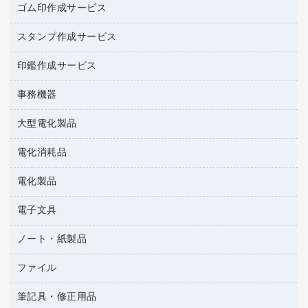
台所用洗剤
ミルク・シュガー
ゴム印作成サービス
カウネットキャラクター商品
作業用雑貨
掃除用品
ミネラルウォーター
スタンプ作成サービス
ゴム印作成サービス
梱包用品
掃除用洗剤
ソフトドリンク
ゴム印（一行印）作成サービス
梱包用テープ
洗濯用品
印鑑作成サービス
シヤチハタスタンプ作成サービス
コーヒーメーカー・備品
ゴム印（フリーサイズ印）作成サービス
工場用品
洗濯用洗剤
カウネットスタンプ作成サービス
インスタントコーヒー
事務機器
印鑑作成サービス
結束用品
消臭・芳香剤
大型電化製品
大型シュレッダー（共配）
園芸用品
殺虫剤
レーザーポインター
ペット用品
飲食用消耗品
電化消耗品
冷蔵庫・キッチン・調理家電
ラミネートフィルム
飲食雑貨用品
テレビ・ＡＶ機器
電化製品
電球・蛍光灯
ラミネータ
ペーパータオル
乾電池・充電池
タイムレコーダー
電子文具
掃除機・クリーナー
ハンドソープ・石鹸
フィルム・カメラ用品
タイムカード
空調・季節家電
トイレ用品
ノート・紙製品
電卓
デスクライト
シュレッダ
その他電化製品
トイレ用洗剤
ラベルライター
アルバム
ファイル
封筒
ＯＨＰ用品
キッチン・調理家電
トイレットペーパー
ラベルテープ
各種テープ
粘着メモ
ＯＡタップ／延長コード
筆記具・修正用品
名刺整理用品
ティッシュペーパー
その他電子文具