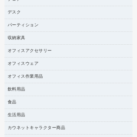
トナーカートリッジ
プロジェクタ
ハガキ用紙
ＣＤ－ＲＷ
パソコンアクセサリー
コピートナー
ファクシミリ
デスク
応接イス・ベンチ
その他コピー用紙・プリンタ用紙
ＣＤ－Ｒ
ネットワーク／ＬＡＮ機器
インクカートリッジ
パソコン本体
ミーティングチェア
コピー用紙
メディア収納用品
パーティション
ミーティングテーブル
ネットワーク／ＬＡＮアクセサリー
デジタルカメラ
オフィスチェア
インクジェットプリンタ用紙
デスク
セキュリティ用品
収納家具
ホワイトボード・黒板
スキャナー
カウンター
スマートフォン／モバイル周辺機器
パーティション
コピー機
オフィスアクセサリー
保管庫・書庫
キーボード／テンキー
インクジェットプリンタ／複合機
金庫
オフィスウェア
オフィスアクセサリー
ＵＳＢハブ／ＵＳＢアクセサリー
ＵＳＢメモリ
ロッカー・下駄箱
ＯＡフィルター
オフィス作業用品
医療・介護・ワーキングウェア
その他収納
ＯＡクリーナー／エアダスター
ブラウス・シャツ
飲料用品
養生用品
ＯＡエプロン
アウター
防災用品
食品
緑茶飲料
ＬＡＮケーブル
防災用備蓄食品・飲料
茶葉・インスタント
ＨＤＤ／ＳＳＤ
生活用品
食品
台車・脚立
紅茶・バラエティ飲料
ディスプレイモニター
菓子
倉庫収納用品
カウネットキャラクター商品
浴室用品
レギュラーコーヒー
作業用手袋