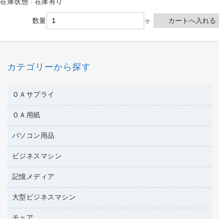
在庫状態 : 在庫有り
数量
ヶ
カテゴリーから探す
ＯＡサプライ
ＯＡ用紙
互換インクカートリッジ
ワープロリボン
パソコン用品
名刺用紙
リサイクルトナー（リターン方式）
帳票用紙／フォーム用紙
ビジネスマシン
パソコン周辺機器
リサイクルトナー（プール方式）
ワープロ用紙
各種ケーブル
リサイクルインクカートリッジ
記憶メディア
電話機
ラベル用紙
マウスパッド
プリンタ用リボン
レーザープリンタ／複合機
プロッター用紙
大型ビジネスマシン
ブルーレイディスク
マウス
ファクシミリトナー
メモリーカード
ファクシミリ用紙
ＤＶＤ
パソコンバッグ／収納用品
チェア
プリンタ