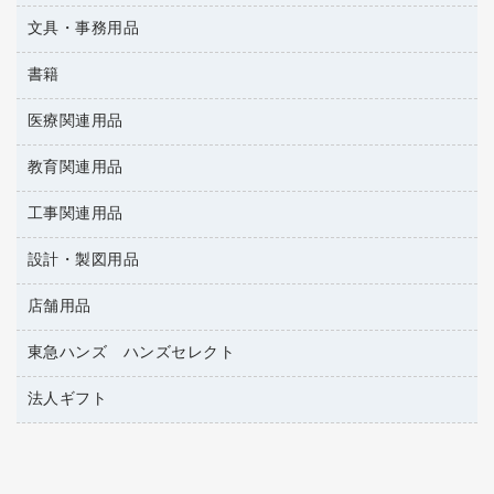
懐中電灯・ライト
伝票
ＡＶ機器・アクセサリー
板目表紙・綴込表紙
ダストボックス
文具・事務用品
万年筆
典礼用品
背幅が伸びるファイル
タオル・アメニティ用品
筆ペン
帳簿
書籍
輪ゴム
統一伝票用ファイル
その他雑貨
消しゴム
慶弔用品
両面テープ
収納保存用品
医療関連用品
雑誌
スリッパ・サンダル・シューズ
修正液・修正ペン
額縁
名札
持ち出しファイル
パソコンソフト
スポーツ・レジャー用品
修正テープ
教育関連用品
保健用品
各種用紙
保管・整理用品
レターファイル
ゴミ袋
蛍光マーカー
使い捨て手袋
ルーズリーフ
壁面／足元収納
工事関連用品
教育関連用品
リングファイル
キッチン用品
鉛筆
感染症対策用品
バインダーノート
文書保存箱
プレゼン用ファイル
設計・製図用品
工事関連用品
マーキングペン（油性）
介護用品
ノート
備品／小物ケース
フラットファイル
屋外用品
マーキングペン（水性）
医療関連用品
店舗用品
設計・製図用品
透明テープ 事務用
フォルダー
ホワイトボード用マーカー
電話台
東急ハンズ ハンズセレクト
店舗運営用品
ファイルボックス
ボールペン用替芯
製本用品
陳列什器
パイプ式ファイル
法人ギフト
東急ハンズ
ボールペン（油性）
針なしステープラー
紙手提げ袋
その他ファイル
ボールペン（ゲルインク）
高島屋
紙めくり
レジ・ポリ袋
コンピュータ用ファイル
シャープペンシル用替芯
カウネットギフト
裁断機
ディスプレイ用品