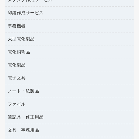
スタンプ作成サービス
ゴム印作成サービス
梱包用品
掃除用洗剤
ソフトドリンク
ゴム印（一行印）作成サービス
梱包用テープ
洗濯用品
印鑑作成サービス
シヤチハタスタンプ作成サービス
コーヒーメーカー・備品
ゴム印（フリーサイズ印）作成サービス
工場用品
洗濯用洗剤
カウネットスタンプ作成サービス
インスタントコーヒー
事務機器
印鑑作成サービス
結束用品
消臭・芳香剤
大型電化製品
大型シュレッダー（共配）
園芸用品
殺虫剤
レーザーポインター
ペット用品
飲食用消耗品
電化消耗品
冷蔵庫・キッチン・調理家電
ラミネートフィルム
飲食雑貨用品
テレビ・ＡＶ機器
電化製品
電球・蛍光灯
ラミネータ
ペーパータオル
乾電池・充電池
タイムレコーダー
電子文具
掃除機・クリーナー
ハンドソープ・石鹸
フィルム・カメラ用品
タイムカード
空調・季節家電
トイレ用品
ノート・紙製品
電卓
デスクライト
シュレッダ
その他電化製品
トイレ用洗剤
ラベルライター
アルバム
ファイル
封筒
ＯＨＰ用品
キッチン・調理家電
トイレットペーパー
ラベルテープ
各種テープ
粘着メモ
ＯＡタップ／延長コード
筆記具・修正用品
名刺整理用品
ティッシュペーパー
その他電子文具
懐中電灯・ライト
伝票
ＡＶ機器・アクセサリー
板目表紙・綴込表紙
ダストボックス
文具・事務用品
万年筆
典礼用品
背幅が伸びるファイル
タオル・アメニティ用品