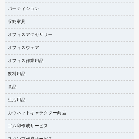
ネットワーク／ＬＡＮ機器
インクカートリッジ
パソコン本体
ミーティングチェア
コピー用紙
メディア収納用品
パーティション
ミーティングテーブル
ネットワーク／ＬＡＮアクセサリー
デジタルカメラ
オフィスチェア
インクジェットプリンタ用紙
デスク
セキュリティ用品
収納家具
ホワイトボード・黒板
スキャナー
カウンター
スマートフォン／モバイル周辺機器
パーティション
コピー機
オフィスアクセサリー
保管庫・書庫
キーボード／テンキー
インクジェットプリンタ／複合機
金庫
オフィスウェア
オフィスアクセサリー
ＵＳＢハブ／ＵＳＢアクセサリー
ＵＳＢメモリ
ロッカー・下駄箱
ＯＡフィルター
オフィス作業用品
医療・介護・ワーキングウェア
その他収納
ＯＡクリーナー／エアダスター
ブラウス・シャツ
飲料用品
養生用品
ＯＡエプロン
アウター
防災用品
食品
緑茶飲料
ＬＡＮケーブル
防災用備蓄食品・飲料
茶葉・インスタント
ＨＤＤ／ＳＳＤ
生活用品
食品
台車・脚立
紅茶・バラエティ飲料
ディスプレイモニター
菓子
倉庫収納用品
カウネットキャラクター商品
浴室用品
レギュラーコーヒー
作業用手袋
台所用洗剤
ミルク・シュガー
ゴム印作成サービス
カウネットキャラクター商品
作業用雑貨
掃除用品
ミネラルウォーター