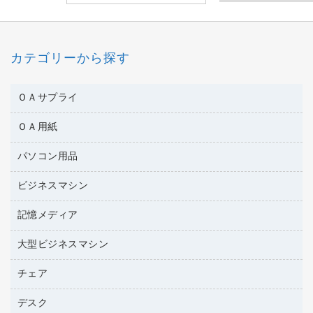
カテゴリーから探す
ＯＡサプライ
ＯＡ用紙
互換インクカートリッジ
ワープロリボン
パソコン用品
名刺用紙
リサイクルトナー（リターン方式）
帳票用紙／フォーム用紙
ビジネスマシン
パソコン周辺機器
リサイクルトナー（プール方式）
ワープロ用紙
各種ケーブル
リサイクルインクカートリッジ
記憶メディア
電話機
ラベル用紙
マウスパッド
プリンタ用リボン
レーザープリンタ／複合機
プロッター用紙
大型ビジネスマシン
ブルーレイディスク
マウス
ファクシミリトナー
メモリーカード
ファクシミリ用紙
ＤＶＤ
パソコンバッグ／収納用品
チェア
プリンタ
トナーカートリッジ
プロジェクタ
ハガキ用紙
ＣＤ－ＲＷ
パソコンアクセサリー
コピートナー
ファクシミリ
デスク
応接イス・ベンチ
その他コピー用紙・プリンタ用紙
ＣＤ－Ｒ