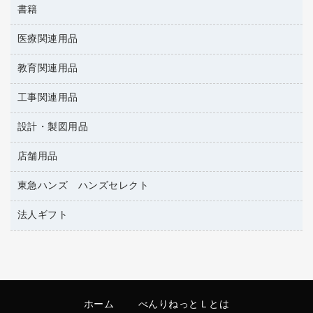
筆ペン
帳簿
書籍
輪ゴム
統一伝票用ファイル
その他雑貨
消しゴム
慶弔用品
両面テープ
収納保存用品
医療関連用品
雑誌
スリッパ・サンダル・シューズ
修正液・修正ペン
額縁
名札
持ち出しファイル
パソコンソフト
スポーツ・レジャー用品
修正テープ
教育関連用品
保健用品
各種用紙
保管・整理用品
レターファイル
ゴミ袋
蛍光マーカー
使い捨て手袋
ルーズリーフ
壁面／足元収納
工事関連用品
教育関連用品
リングファイル
キッチン用品
鉛筆
感染症対策用品
バインダーノート
文書保存箱
プレゼン用ファイル
設計・製図用品
工事関連用品
マーキングペン（油性）
介護用品
ノート
備品／小物ケース
フラットファイル
屋外用品
マーキングペン（水性）
医療関連用品
店舗用品
設計・製図用品
透明テープ 事務用
フォルダー
ホワイトボード用マーカー
電話台
東急ハンズ ハンズセレクト
店舗運営用品
ファイルボックス
ボールペン用替芯
製本用品
陳列什器
パイプ式ファイル
法人ギフト
東急ハンズ
ボールペン（油性）
針なしステープラー
紙手提げ袋
その他ファイル
ボールペン（ゲルインク）
高島屋
紙めくり
レジ・ポリ袋
コンピュータ用ファイル
シャープペンシル用替芯
カウネットギフト
裁断機
ディスプレイ用品
クリヤーホルダー
シャープペンシル
結束・とじ込み用品
サイン・看板用品
クリヤーブック（差替式）
ホーム
べんりねっとＬとは