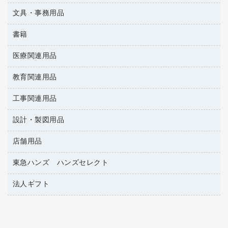
懐中電灯・ライト
伝票
ＡＶ機器・アクセサリー
板目表紙・綴込表紙
ダストボックス
文具・事務用品
万年筆
典礼用品
背幅が伸びるファイル
タオル・アメニティ用品
筆ペン
帳簿
書籍
輪ゴム
統一伝票用ファイル
その他雑貨
消しゴム
慶弔用品
両面テープ
収納保存用品
医療関連用品
雑誌
スリッパ・サンダル・シューズ
修正液・修正ペン
額縁
名札
持ち出しファイル
パソコンソフト
スポーツ・レジャー用品
修正テープ
教育関連用品
保健用品
各種用紙
保管・整理用品
レターファイル
ゴミ袋
蛍光マーカー
使い捨て手袋
ルーズリーフ
壁面／足元収納
工事関連用品
教育関連用品
リングファイル
キッチン用品
鉛筆
感染症対策用品
バインダーノート
文書保存箱
プレゼン用ファイル
設計・製図用品
工事関連用品
マーキングペン（油性）
介護用品
ノート
備品／小物ケース
フラットファイル
屋外用品
マーキングペン（水性）
医療関連用品
店舗用品
設計・製図用品
透明テープ 事務用
フォルダー
ホワイトボード用マーカー
電話台
東急ハンズ ハンズセレクト
店舗運営用品
ファイルボックス
ボールペン用替芯
製本用品
陳列什器
パイプ式ファイル
法人ギフト
東急ハンズ
ボールペン（油性）
針なしステープラー
紙手提げ袋
その他ファイル
ボールペン（ゲルインク）
高島屋
紙めくり
レジ・ポリ袋
コンピュータ用ファイル
シャープペンシル用替芯
カウネットギフト
裁断機
ディスプレイ用品