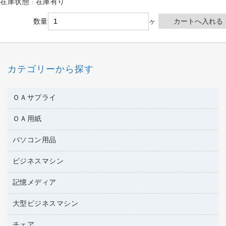
在庫状態 : 在庫有り
数量
ヶ
カテゴリーから探す
ＯＡサプライ
ＯＡ用紙
互換インクカートリッジ
ワープロリボン
パソコン用品
名刺用紙
リサイクルトナー（リターン方式）
帳票用紙／フォーム用紙
ビジネスマシン
パソコン周辺機器
リサイクルトナー（プール方式）
ワープロ用紙
各種ケーブル
リサイクルインクカートリッジ
記憶メディア
電話機
ラベル用紙
マウスパッド
プリンタ用リボン
レーザープリンタ／複合機
プロッター用紙
大型ビジネスマシン
ブルーレイディスク
マウス
ファクシミリトナー
メモリーカード
ファクシミリ用紙
ＤＶＤ
パソコンバッグ／収納用品
チェア
プリンタ