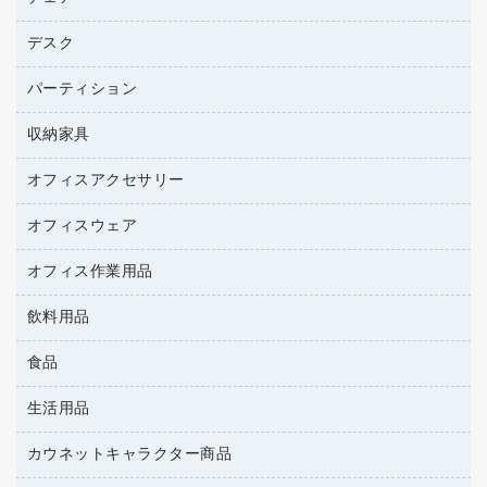
トナーカートリッジ
プロジェクタ
ハガキ用紙
ＣＤ－ＲＷ
パソコンアクセサリー
コピートナー
ファクシミリ
デスク
応接イス・ベンチ
その他コピー用紙・プリンタ用紙
ＣＤ－Ｒ
ネットワーク／ＬＡＮ機器
インクカートリッジ
パソコン本体
ミーティングチェア
コピー用紙
メディア収納用品
パーティション
ミーティングテーブル
ネットワーク／ＬＡＮアクセサリー
デジタルカメラ
オフィスチェア
インクジェットプリンタ用紙
デスク
セキュリティ用品
収納家具
ホワイトボード・黒板
スキャナー
カウンター
スマートフォン／モバイル周辺機器
パーティション
コピー機
オフィスアクセサリー
保管庫・書庫
キーボード／テンキー
インクジェットプリンタ／複合機
金庫
オフィスウェア
オフィスアクセサリー
ＵＳＢハブ／ＵＳＢアクセサリー
ＵＳＢメモリ
ロッカー・下駄箱
ＯＡフィルター
オフィス作業用品
医療・介護・ワーキングウェア
その他収納
ＯＡクリーナー／エアダスター
ブラウス・シャツ
飲料用品
養生用品
ＯＡエプロン
アウター
防災用品
食品
緑茶飲料
ＬＡＮケーブル
防災用備蓄食品・飲料
茶葉・インスタント
ＨＤＤ／ＳＳＤ
生活用品
食品
台車・脚立
紅茶・バラエティ飲料
ディスプレイモニター
菓子
倉庫収納用品
カウネットキャラクター商品
浴室用品
レギュラーコーヒー
作業用手袋