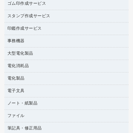
台所用洗剤
ミルク・シュガー
ゴム印作成サービス
カウネットキャラクター商品
作業用雑貨
掃除用品
ミネラルウォーター
スタンプ作成サービス
ゴム印作成サービス
梱包用品
掃除用洗剤
ソフトドリンク
ゴム印（一行印）作成サービス
梱包用テープ
洗濯用品
印鑑作成サービス
シヤチハタスタンプ作成サービス
コーヒーメーカー・備品
ゴム印（フリーサイズ印）作成サービス
工場用品
洗濯用洗剤
カウネットスタンプ作成サービス
インスタントコーヒー
事務機器
印鑑作成サービス
結束用品
消臭・芳香剤
大型電化製品
大型シュレッダー（共配）
園芸用品
殺虫剤
レーザーポインター
ペット用品
飲食用消耗品
電化消耗品
冷蔵庫・キッチン・調理家電
ラミネートフィルム
飲食雑貨用品
テレビ・ＡＶ機器
電化製品
電球・蛍光灯
ラミネータ
ペーパータオル
乾電池・充電池
タイムレコーダー
電子文具
掃除機・クリーナー
ハンドソープ・石鹸
フィルム・カメラ用品
タイムカード
空調・季節家電
トイレ用品
ノート・紙製品
電卓
デスクライト
シュレッダ
その他電化製品
トイレ用洗剤
ラベルライター
アルバム
ファイル
封筒
ＯＨＰ用品
キッチン・調理家電
トイレットペーパー
ラベルテープ
各種テープ
粘着メモ
ＯＡタップ／延長コード
筆記具・修正用品
名刺整理用品
ティッシュペーパー
その他電子文具