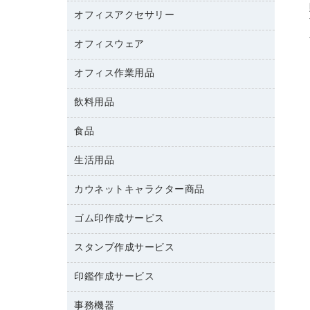
カウンター
スマートフォン／モバイル周辺機器
パーティション
コピー機
オフィスアクセサリー
保管庫・書庫
キーボード／テンキー
インクジェットプリンタ／複合機
金庫
オフィスウェア
オフィスアクセサリー
ＵＳＢハブ／ＵＳＢアクセサリー
ＵＳＢメモリ
ロッカー・下駄箱
ＯＡフィルター
オフィス作業用品
医療・介護・ワーキングウェア
その他収納
ＯＡクリーナー／エアダスター
ブラウス・シャツ
飲料用品
養生用品
ＯＡエプロン
アウター
防災用品
食品
緑茶飲料
ＬＡＮケーブル
防災用備蓄食品・飲料
茶葉・インスタント
ＨＤＤ／ＳＳＤ
生活用品
食品
台車・脚立
紅茶・バラエティ飲料
ディスプレイモニター
菓子
倉庫収納用品
カウネットキャラクター商品
浴室用品
レギュラーコーヒー
作業用手袋
台所用洗剤
ミルク・シュガー
ゴム印作成サービス
カウネットキャラクター商品
作業用雑貨
掃除用品
ミネラルウォーター
スタンプ作成サービス
ゴム印作成サービス
梱包用品
掃除用洗剤
ソフトドリンク
ゴム印（一行印）作成サービス
梱包用テープ
洗濯用品
印鑑作成サービス
シヤチハタスタンプ作成サービス
コーヒーメーカー・備品
ゴム印（フリーサイズ印）作成サービス
工場用品
洗濯用洗剤
カウネットスタンプ作成サービス
インスタントコーヒー
事務機器
印鑑作成サービス