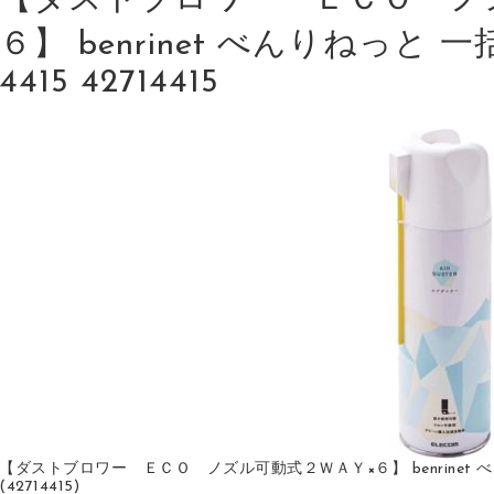
【ダストブロワー ＥＣＯ ノ
６】 benrinet べんりねっと 一
4415 42714415
【ダストブロワー ＥＣＯ ノズル可動式２ＷＡＹ×６】 benrinet べんりね
(42714415)