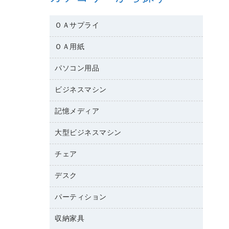
ＯＡサプライ
ＯＡ用紙
互換インクカートリッジ
ワープロリボン
パソコン用品
名刺用紙
リサイクルトナー（リターン方式）
帳票用紙／フォーム用紙
ビジネスマシン
パソコン周辺機器
リサイクルトナー（プール方式）
ワープロ用紙
各種ケーブル
リサイクルインクカートリッジ
記憶メディア
電話機
ラベル用紙
マウスパッド
プリンタ用リボン
レーザープリンタ／複合機
プロッター用紙
大型ビジネスマシン
ブルーレイディスク
マウス
ファクシミリトナー
メモリーカード
ファクシミリ用紙
ＤＶＤ
パソコンバッグ／収納用品
チェア
プリンタ
トナーカートリッジ
プロジェクタ
ハガキ用紙
ＣＤ－ＲＷ
パソコンアクセサリー
コピートナー
ファクシミリ
デスク
応接イス・ベンチ
その他コピー用紙・プリンタ用紙
ＣＤ－Ｒ
ネットワーク／ＬＡＮ機器
インクカートリッジ
パソコン本体
ミーティングチェア
コピー用紙
メディア収納用品
パーティション
ミーティングテーブル
ネットワーク／ＬＡＮアクセサリー
デジタルカメラ
オフィスチェア
インクジェットプリンタ用紙
デスク
セキュリティ用品
収納家具
ホワイトボード・黒板
スキャナー