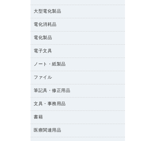
結束用品
消臭・芳香剤
大型電化製品
大型シュレッダー（共配）
園芸用品
殺虫剤
レーザーポインター
ペット用品
飲食用消耗品
電化消耗品
冷蔵庫・キッチン・調理家電
ラミネートフィルム
飲食雑貨用品
テレビ・ＡＶ機器
電化製品
電球・蛍光灯
ラミネータ
ペーパータオル
乾電池・充電池
タイムレコーダー
電子文具
掃除機・クリーナー
ハンドソープ・石鹸
フィルム・カメラ用品
タイムカード
空調・季節家電
トイレ用品
ノート・紙製品
電卓
デスクライト
シュレッダ
その他電化製品
トイレ用洗剤
ラベルライター
アルバム
ファイル
封筒
ＯＨＰ用品
キッチン・調理家電
トイレットペーパー
ラベルテープ
各種テープ
粘着メモ
ＯＡタップ／延長コード
筆記具・修正用品
名刺整理用品
ティッシュペーパー
その他電子文具
懐中電灯・ライト
伝票
ＡＶ機器・アクセサリー
板目表紙・綴込表紙
ダストボックス
文具・事務用品
万年筆
典礼用品
背幅が伸びるファイル
タオル・アメニティ用品
筆ペン
帳簿
書籍
輪ゴム
統一伝票用ファイル
その他雑貨
消しゴム
慶弔用品
両面テープ
収納保存用品
医療関連用品
雑誌
スリッパ・サンダル・シューズ
修正液・修正ペン
額縁
名札
持ち出しファイル
パソコンソフト
スポーツ・レジャー用品