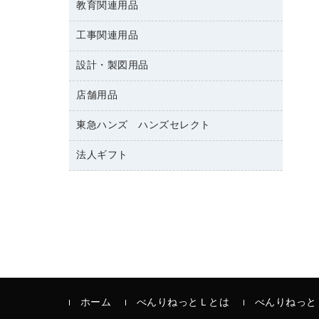
修正テープ
教育関連用品
保健用品
各種用紙
保管・整理用品
レターファイル
ゴミ袋
蛍光マーカー
使い捨て手袋
ルーズリーフ
壁面／足元収納
工事関連用品
教育関連用品
リングファイル
キッチン用品
鉛筆
感染症対策用品
バインダーノート
文書保存箱
プレゼン用ファイル
設計・製図用品
工事関連用品
マーキングペン（油性）
介護用品
ノート
備品／小物ケース
フラットファイル
屋外用品
マーキングペン（水性）
医療関連用品
店舗用品
設計・製図用品
透明テープ 事務用
フォルダー
ホワイトボード用マーカー
電話台
東急ハンズ ハンズセレクト
店舗運営用品
ファイルボックス
ボールペン用替芯
製本用品
陳列什器
パイプ式ファイル
法人ギフト
東急ハンズ
ボールペン（油性）
針なしステープラー
紙手提げ袋
その他ファイル
ボールペン（ゲルインク）
高島屋
紙めくり
レジ・ポリ袋
コンピュータ用ファイル
シャープペンシル用替芯
カウネットギフト
裁断機
ディスプレイ用品
クリヤーホルダー
シャープペンシル
結束・とじ込み用品
サイン・看板用品
クリヤーブック（差替式）
掲示用品
カウンター／お会計用品
クリヤーブック（固定式）
液体のり
ＰＯＰ用品
クリップボード
印章用品
ホーム
べんりねっとＬとは
べんりねっと
カードケース