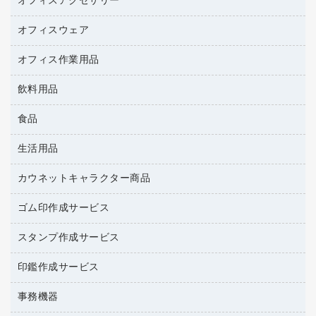
オフィスアクセサリー
保管庫・書庫
キーボード／テンキー
インクジェットプリンタ／複合機
金庫
オフィスウェア
オフィスアクセサリー
ＵＳＢハブ／ＵＳＢアクセサリー
ＵＳＢメモリ
ロッカー・下駄箱
ＯＡフィルター
オフィス作業用品
医療・介護・ワーキングウェア
その他収納
ＯＡクリーナー／エアダスター
ブラウス・シャツ
飲料用品
養生用品
ＯＡエプロン
アウター
防災用品
食品
緑茶飲料
ＬＡＮケーブル
防災用備蓄食品・飲料
茶葉・インスタント
ＨＤＤ／ＳＳＤ
生活用品
食品
台車・脚立
紅茶・バラエティ飲料
ディスプレイモニター
菓子
倉庫収納用品
カウネットキャラクター商品
浴室用品
レギュラーコーヒー
作業用手袋
台所用洗剤
ミルク・シュガー
ゴム印作成サービス
カウネットキャラクター商品
作業用雑貨
掃除用品
ミネラルウォーター
スタンプ作成サービス
ゴム印作成サービス
梱包用品
掃除用洗剤
ソフトドリンク
ゴム印（一行印）作成サービス
梱包用テープ
洗濯用品
印鑑作成サービス
シヤチハタスタンプ作成サービス
コーヒーメーカー・備品
ゴム印（フリーサイズ印）作成サービス
工場用品
洗濯用洗剤
カウネットスタンプ作成サービス
インスタントコーヒー
事務機器
印鑑作成サービス
結束用品
消臭・芳香剤