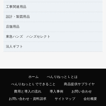
レターファイル
ゴミ袋
蛍光マーカー
使い捨て手袋
ルーズリーフ
壁面／足元収納
工事関連用品
教育関連用品
リングファイル
キッチン用品
鉛筆
感染症対策用品
バインダーノート
文書保存箱
プレゼン用ファイル
設計・製図用品
工事関連用品
マーキングペン（油性）
介護用品
ノート
備品／小物ケース
フラットファイル
屋外用品
マーキングペン（水性）
医療関連用品
店舗用品
設計・製図用品
透明テープ 事務用
フォルダー
ホワイトボード用マーカー
電話台
東急ハンズ ハンズセレクト
店舗運営用品
ファイルボックス
ボールペン用替芯
製本用品
陳列什器
パイプ式ファイル
法人ギフト
東急ハンズ
ボールペン（油性）
針なしステープラー
紙手提げ袋
その他ファイル
ボールペン（ゲルインク）
高島屋
紙めくり
レジ・ポリ袋
コンピュータ用ファイル
シャープペンシル用替芯
カウネットギフト
裁断機
ディスプレイ用品
クリヤーホルダー
シャープペンシル
結束・とじ込み用品
サイン・看板用品
クリヤーブック（差替式）
ホーム
べんりねっとＬとは
掲示用品
カウンター／お会計用品
クリヤーブック（固定式）
べんりねっとＬでできること
商品提供サプライヤ
液体のり
ＰＯＰ用品
クリップボード
費用と導入の流れ
導入事例
お問い合わせ
印章用品
カードケース
お問い合わせ・資料請求
サイトマップ
会社概要
レタートレー
Ｚ式ファイル