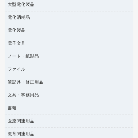
大型電化製品
大型シュレッダー（共配）
園芸用品
殺虫剤
レーザーポインター
ペット用品
飲食用消耗品
電化消耗品
冷蔵庫・キッチン・調理家電
ラミネートフィルム
飲食雑貨用品
テレビ・ＡＶ機器
電化製品
電球・蛍光灯
ラミネータ
ペーパータオル
乾電池・充電池
タイムレコーダー
電子文具
掃除機・クリーナー
ハンドソープ・石鹸
フィルム・カメラ用品
タイムカード
空調・季節家電
トイレ用品
ノート・紙製品
電卓
デスクライト
シュレッダ
その他電化製品
トイレ用洗剤
ラベルライター
アルバム
ファイル
封筒
ＯＨＰ用品
キッチン・調理家電
トイレットペーパー
ラベルテープ
各種テープ
粘着メモ
ＯＡタップ／延長コード
筆記具・修正用品
名刺整理用品
ティッシュペーパー
その他電子文具
懐中電灯・ライト
伝票
ＡＶ機器・アクセサリー
板目表紙・綴込表紙
ダストボックス
文具・事務用品
万年筆
典礼用品
背幅が伸びるファイル
タオル・アメニティ用品
筆ペン
帳簿
書籍
輪ゴム
統一伝票用ファイル
その他雑貨
消しゴム
慶弔用品
両面テープ
収納保存用品
医療関連用品
雑誌
スリッパ・サンダル・シューズ
修正液・修正ペン
額縁
名札
持ち出しファイル
パソコンソフト
スポーツ・レジャー用品
修正テープ
教育関連用品
保健用品
各種用紙
保管・整理用品