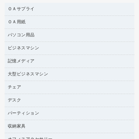
ＯＡサプライ
ＯＡ用紙
互換インクカートリッジ
ワープロリボン
パソコン用品
名刺用紙
リサイクルトナー（リターン方式）
帳票用紙／フォーム用紙
ビジネスマシン
パソコン周辺機器
リサイクルトナー（プール方式）
ワープロ用紙
各種ケーブル
リサイクルインクカートリッジ
記憶メディア
電話機
ラベル用紙
マウスパッド
プリンタ用リボン
レーザープリンタ／複合機
プロッター用紙
大型ビジネスマシン
ブルーレイディスク
マウス
ファクシミリトナー
メモリーカード
ファクシミリ用紙
ＤＶＤ
パソコンバッグ／収納用品
チェア
プリンタ
トナーカートリッジ
プロジェクタ
ハガキ用紙
ＣＤ－ＲＷ
パソコンアクセサリー
コピートナー
ファクシミリ
デスク
応接イス・ベンチ
その他コピー用紙・プリンタ用紙
ＣＤ－Ｒ
ネットワーク／ＬＡＮ機器
インクカートリッジ
パソコン本体
ミーティングチェア
コピー用紙
メディア収納用品
パーティション
ミーティングテーブル
ネットワーク／ＬＡＮアクセサリー
デジタルカメラ
オフィスチェア
インクジェットプリンタ用紙
デスク
セキュリティ用品
収納家具
ホワイトボード・黒板
スキャナー
カウンター
スマートフォン／モバイル周辺機器
パーティション
コピー機