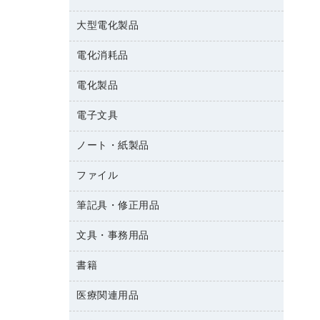
結束用品
消臭・芳香剤
大型電化製品
大型シュレッダー（共配）
園芸用品
殺虫剤
レーザーポインター
ペット用品
飲食用消耗品
電化消耗品
冷蔵庫・キッチン・調理家電
ラミネートフィルム
飲食雑貨用品
テレビ・ＡＶ機器
電化製品
電球・蛍光灯
ラミネータ
ペーパータオル
乾電池・充電池
タイムレコーダー
電子文具
掃除機・クリーナー
ハンドソープ・石鹸
フィルム・カメラ用品
タイムカード
空調・季節家電
トイレ用品
ノート・紙製品
電卓
デスクライト
シュレッダ
その他電化製品
トイレ用洗剤
ラベルライター
アルバム
ファイル
封筒
ＯＨＰ用品
キッチン・調理家電
トイレットペーパー
ラベルテープ
各種テープ
粘着メモ
ＯＡタップ／延長コード
筆記具・修正用品
名刺整理用品
ティッシュペーパー
その他電子文具
懐中電灯・ライト
伝票
ＡＶ機器・アクセサリー
板目表紙・綴込表紙
ダストボックス
文具・事務用品
万年筆
典礼用品
背幅が伸びるファイル
タオル・アメニティ用品
筆ペン
帳簿
書籍
輪ゴム
統一伝票用ファイル
その他雑貨
消しゴム
慶弔用品
両面テープ
収納保存用品
医療関連用品
雑誌
スリッパ・サンダル・シューズ
修正液・修正ペン
額縁
名札
持ち出しファイル
パソコンソフト
スポーツ・レジャー用品