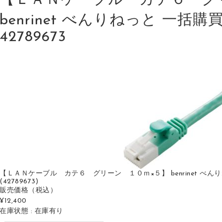
【ＬＡＮケーブル カテ６ グ
benrinet べんりねっと 一括購買 
42789673
【ＬＡＮケーブル カテ６ グリーン １０ｍ×５】 benrinet べんりねっと
(42789673)
販売価格
（税込）
¥12,400
在庫状態 : 在庫有り