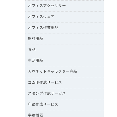
カウンター
スマートフォン／モバイル周辺機器
パーティション
コピー機
オフィスアクセサリー
保管庫・書庫
キーボード／テンキー
インクジェットプリンタ／複合機
金庫
オフィスウェア
オフィスアクセサリー
ＵＳＢハブ／ＵＳＢアクセサリー
ＵＳＢメモリ
ロッカー・下駄箱
ＯＡフィルター
オフィス作業用品
医療・介護・ワーキングウェア
その他収納
ＯＡクリーナー／エアダスター
ブラウス・シャツ
飲料用品
養生用品
ＯＡエプロン
アウター
防災用品
食品
緑茶飲料
ＬＡＮケーブル
防災用備蓄食品・飲料
茶葉・インスタント
ＨＤＤ／ＳＳＤ
生活用品
食品
台車・脚立
紅茶・バラエティ飲料
ディスプレイモニター
菓子
倉庫収納用品
カウネットキャラクター商品
浴室用品
レギュラーコーヒー
作業用手袋
台所用洗剤
ミルク・シュガー
ゴム印作成サービス
カウネットキャラクター商品
作業用雑貨
掃除用品
ミネラルウォーター
スタンプ作成サービス
ゴム印作成サービス
梱包用品
掃除用洗剤
ソフトドリンク
ゴム印（一行印）作成サービス
梱包用テープ
洗濯用品
印鑑作成サービス
シヤチハタスタンプ作成サービス
コーヒーメーカー・備品
ゴム印（フリーサイズ印）作成サービス
工場用品
洗濯用洗剤
カウネットスタンプ作成サービス
インスタントコーヒー
事務機器
印鑑作成サービス