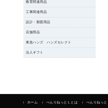
修正テープ
教育関連用品
保健用品
各種用紙
保管・整理用品
レターファイル
ゴミ袋
蛍光マーカー
使い捨て手袋
ルーズリーフ
壁面／足元収納
工事関連用品
教育関連用品
リングファイル
キッチン用品
鉛筆
感染症対策用品
バインダーノート
文書保存箱
プレゼン用ファイル
設計・製図用品
工事関連用品
マーキングペン（油性）
介護用品
ノート
備品／小物ケース
フラットファイル
屋外用品
マーキングペン（水性）
医療関連用品
店舗用品
設計・製図用品
透明テープ 事務用
フォルダー
ホワイトボード用マーカー
電話台
東急ハンズ ハンズセレクト
店舗運営用品
ファイルボックス
ボールペン用替芯
製本用品
陳列什器
パイプ式ファイル
法人ギフト
東急ハンズ
ボールペン（油性）
針なしステープラー
紙手提げ袋
その他ファイル
ボールペン（ゲルインク）
高島屋
紙めくり
レジ・ポリ袋
コンピュータ用ファイル
シャープペンシル用替芯
カウネットギフト
裁断機
ディスプレイ用品
クリヤーホルダー
シャープペンシル
結束・とじ込み用品
サイン・看板用品
クリヤーブック（差替式）
掲示用品
カウンター／お会計用品
クリヤーブック（固定式）
液体のり
ＰＯＰ用品
クリップボード
印章用品
ホーム
べんりねっとＬとは
べんりねっと
カードケース