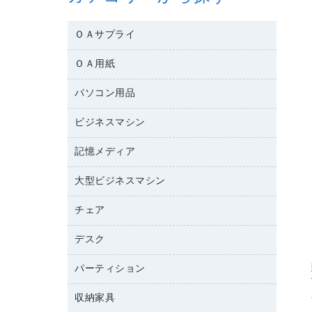
ＯＡサプライ
ＯＡ用紙
互換インクカートリッジ
ワープロリボン
パソコン用品
名刺用紙
リサイクルトナー（リターン方式）
帳票用紙／フォーム用紙
ビジネスマシン
パソコン周辺機器
リサイクルトナー（プール方式）
ワープロ用紙
各種ケーブル
リサイクルインクカートリッジ
記憶メディア
電話機
ラベル用紙
マウスパッド
プリンタ用リボン
レーザープリンタ／複合機
プロッター用紙
大型ビジネスマシン
ブルーレイディスク
マウス
ファクシミリトナー
メモリーカード
ファクシミリ用紙
ＤＶＤ
パソコンバッグ／収納用品
チェア
プリンタ
トナーカートリッジ
プロジェクタ
ハガキ用紙
ＣＤ－ＲＷ
パソコンアクセサリー
コピートナー
ファクシミリ
デスク
応接イス・ベンチ
その他コピー用紙・プリンタ用紙
ＣＤ－Ｒ
ネットワーク／ＬＡＮ機器
インクカートリッジ
パソコン本体
ミーティングチェア
コピー用紙
メディア収納用品
パーティション
ミーティングテーブル
ネットワーク／ＬＡＮアクセサリー
デジタルカメラ
オフィスチェア
インクジェットプリンタ用紙
デスク
セキュリティ用品
収納家具
ホワイトボード・黒板
スキャナー