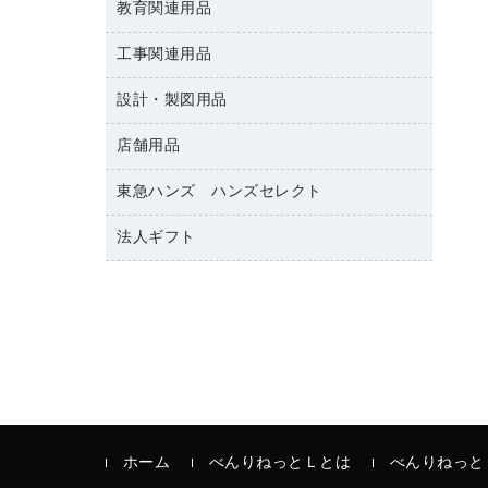
修正テープ
教育関連用品
保健用品
各種用紙
保管・整理用品
レターファイル
ゴミ袋
蛍光マーカー
使い捨て手袋
ルーズリーフ
壁面／足元収納
工事関連用品
教育関連用品
リングファイル
キッチン用品
鉛筆
感染症対策用品
バインダーノート
文書保存箱
プレゼン用ファイル
設計・製図用品
工事関連用品
マーキングペン（油性）
介護用品
ノート
備品／小物ケース
フラットファイル
屋外用品
マーキングペン（水性）
医療関連用品
店舗用品
設計・製図用品
透明テープ 事務用
フォルダー
ホワイトボード用マーカー
電話台
東急ハンズ ハンズセレクト
店舗運営用品
ファイルボックス
ボールペン用替芯
製本用品
陳列什器
パイプ式ファイル
法人ギフト
東急ハンズ
ボールペン（油性）
針なしステープラー
紙手提げ袋
その他ファイル
ボールペン（ゲルインク）
高島屋
紙めくり
レジ・ポリ袋
コンピュータ用ファイル
シャープペンシル用替芯
カウネットギフト
裁断機
ディスプレイ用品
クリヤーホルダー
シャープペンシル
結束・とじ込み用品
サイン・看板用品
クリヤーブック（差替式）
掲示用品
カウンター／お会計用品
クリヤーブック（固定式）
液体のり
ＰＯＰ用品
クリップボード
印章用品
ホーム
べんりねっとＬとは
べんりねっと
カードケース