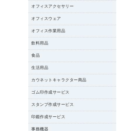
カウンター
スマートフォン／モバイル周辺機器
パーティション
コピー機
オフィスアクセサリー
保管庫・書庫
キーボード／テンキー
インクジェットプリンタ／複合機
金庫
オフィスウェア
オフィスアクセサリー
ＵＳＢハブ／ＵＳＢアクセサリー
ＵＳＢメモリ
ロッカー・下駄箱
ＯＡフィルター
オフィス作業用品
医療・介護・ワーキングウェア
その他収納
ＯＡクリーナー／エアダスター
ブラウス・シャツ
飲料用品
養生用品
ＯＡエプロン
アウター
防災用品
食品
緑茶飲料
ＬＡＮケーブル
防災用備蓄食品・飲料
茶葉・インスタント
ＨＤＤ／ＳＳＤ
生活用品
食品
台車・脚立
紅茶・バラエティ飲料
ディスプレイモニター
菓子
倉庫収納用品
カウネットキャラクター商品
浴室用品
レギュラーコーヒー
作業用手袋
台所用洗剤
ミルク・シュガー
ゴム印作成サービス
カウネットキャラクター商品
作業用雑貨
掃除用品
ミネラルウォーター
スタンプ作成サービス
ゴム印作成サービス
梱包用品
掃除用洗剤
ソフトドリンク
ゴム印（一行印）作成サービス
梱包用テープ
洗濯用品
印鑑作成サービス
シヤチハタスタンプ作成サービス
コーヒーメーカー・備品
ゴム印（フリーサイズ印）作成サービス
工場用品
洗濯用洗剤
カウネットスタンプ作成サービス
インスタントコーヒー
事務機器
印鑑作成サービス