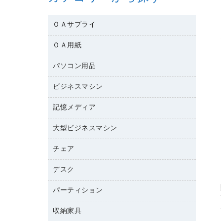
ＯＡサプライ
ＯＡ用紙
互換インクカートリッジ
ワープロリボン
パソコン用品
名刺用紙
リサイクルトナー（リターン方式）
帳票用紙／フォーム用紙
ビジネスマシン
パソコン周辺機器
リサイクルトナー（プール方式）
ワープロ用紙
各種ケーブル
リサイクルインクカートリッジ
記憶メディア
電話機
ラベル用紙
マウスパッド
プリンタ用リボン
レーザープリンタ／複合機
プロッター用紙
大型ビジネスマシン
ブルーレイディスク
マウス
ファクシミリトナー
メモリーカード
ファクシミリ用紙
ＤＶＤ
パソコンバッグ／収納用品
チェア
プリンタ
トナーカートリッジ
プロジェクタ
ハガキ用紙
ＣＤ－ＲＷ
パソコンアクセサリー
コピートナー
ファクシミリ
デスク
応接イス・ベンチ
その他コピー用紙・プリンタ用紙
ＣＤ－Ｒ
ネットワーク／ＬＡＮ機器
インクカートリッジ
パソコン本体
ミーティングチェア
コピー用紙
メディア収納用品
パーティション
ミーティングテーブル
ネットワーク／ＬＡＮアクセサリー
デジタルカメラ
オフィスチェア
インクジェットプリンタ用紙
デスク
セキュリティ用品
収納家具
ホワイトボード・黒板
スキャナー