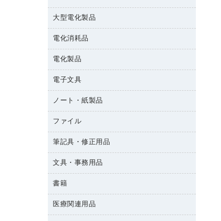
結束用品
消臭・芳香剤
大型電化製品
大型シュレッダー（共配）
園芸用品
殺虫剤
レーザーポインター
ペット用品
飲食用消耗品
電化消耗品
冷蔵庫・キッチン・調理家電
ラミネートフィルム
飲食雑貨用品
テレビ・ＡＶ機器
電化製品
電球・蛍光灯
ラミネータ
ペーパータオル
乾電池・充電池
タイムレコーダー
電子文具
掃除機・クリーナー
ハンドソープ・石鹸
フィルム・カメラ用品
タイムカード
空調・季節家電
トイレ用品
ノート・紙製品
電卓
デスクライト
シュレッダ
その他電化製品
トイレ用洗剤
ラベルライター
アルバム
ファイル
封筒
ＯＨＰ用品
キッチン・調理家電
トイレットペーパー
ラベルテープ
各種テープ
粘着メモ
ＯＡタップ／延長コード
筆記具・修正用品
名刺整理用品
ティッシュペーパー
その他電子文具
懐中電灯・ライト
伝票
ＡＶ機器・アクセサリー
板目表紙・綴込表紙
ダストボックス
文具・事務用品
万年筆
典礼用品
背幅が伸びるファイル
タオル・アメニティ用品
筆ペン
帳簿
書籍
輪ゴム
統一伝票用ファイル
その他雑貨
消しゴム
慶弔用品
両面テープ
収納保存用品
医療関連用品
雑誌
スリッパ・サンダル・シューズ
修正液・修正ペン
額縁
名札
持ち出しファイル
パソコンソフト
スポーツ・レジャー用品