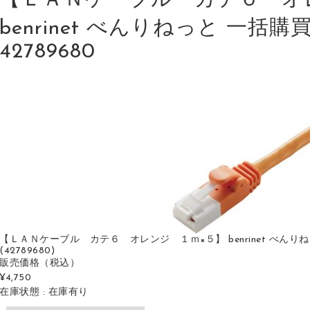
【ＬＡＮケーブル カテ６ オ
benrinet べんりねっと 一括購買 
42789680
【ＬＡＮケーブル カテ６ オレンジ １ｍ×５】 benrinet べんりねっと 
(42789680)
販売価格
（税込）
¥4,750
在庫状態 : 在庫有り