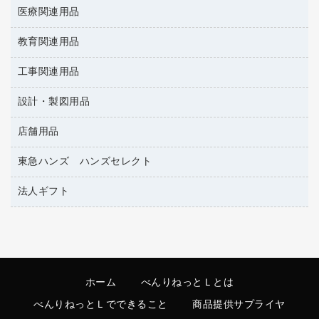
慶弔用品
両面テープ
収納保存用品
医療関連用品
雑誌
スリッパ・サンダル・シューズ
修正液・修正ペン
額縁
名札
持ち出しファイル
パソコンソフト
スポーツ・レジャー用品
修正テープ
教育関連用品
保健用品
各種用紙
保管・整理用品
レターファイル
ゴミ袋
蛍光マーカー
使い捨て手袋
ルーズリーフ
壁面／足元収納
工事関連用品
教育関連用品
リングファイル
キッチン用品
鉛筆
感染症対策用品
バインダーノート
文書保存箱
プレゼン用ファイル
設計・製図用品
工事関連用品
マーキングペン（油性）
介護用品
ノート
備品／小物ケース
フラットファイル
屋外用品
マーキングペン（水性）
医療関連用品
店舗用品
設計・製図用品
透明テープ 事務用
フォルダー
ホワイトボード用マーカー
電話台
東急ハンズ ハンズセレクト
店舗運営用品
ファイルボックス
ボールペン用替芯
製本用品
陳列什器
パイプ式ファイル
法人ギフト
東急ハンズ
ボールペン（油性）
針なしステープラー
紙手提げ袋
その他ファイル
ボールペン（ゲルインク）
高島屋
紙めくり
レジ・ポリ袋
コンピュータ用ファイル
シャープペンシル用替芯
カウネットギフト
裁断機
ディスプレイ用品
クリヤーホルダー
シャープペンシル
結束・とじ込み用品
サイン・看板用品
クリヤーブック（差替式）
ホーム
べんりねっとＬとは
掲示用品
カウンター／お会計用品
クリヤーブック（固定式）
べんりねっとＬでできること
商品提供サプライヤ
液体のり
ＰＯＰ用品