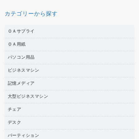
カテゴリーから探す
ＯＡサプライ
ＯＡ用紙
互換インクカートリッジ
ワープロリボン
パソコン用品
名刺用紙
リサイクルトナー（リターン方式）
帳票用紙／フォーム用紙
ビジネスマシン
パソコン周辺機器
リサイクルトナー（プール方式）
ワープロ用紙
各種ケーブル
リサイクルインクカートリッジ
記憶メディア
電話機
ラベル用紙
マウスパッド
プリンタ用リボン
レーザープリンタ／複合機
プロッター用紙
大型ビジネスマシン
ブルーレイディスク
マウス
ファクシミリトナー
メモリーカード
ファクシミリ用紙
ＤＶＤ
パソコンバッグ／収納用品
チェア
プリンタ
トナーカートリッジ
プロジェクタ
ハガキ用紙
ＣＤ－ＲＷ
パソコンアクセサリー
コピートナー
ファクシミリ
デスク
応接イス・ベンチ
その他コピー用紙・プリンタ用紙
ＣＤ－Ｒ
ネットワーク／ＬＡＮ機器
インクカートリッジ
パソコン本体
ミーティングチェア
コピー用紙
メディア収納用品
パーティション
ミーティングテーブル
ネットワーク／ＬＡＮアクセサリー