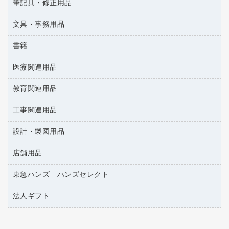
ＯＡタップ／延長コード
筆記具・修正用品
名刺整理用品
ティッシュペーパー
その他電子文具
懐中電灯・ライト
伝票
ＡＶ機器・アクセサリー
板目表紙・綴込表紙
ダストボックス
文具・事務用品
万年筆
典礼用品
背幅が伸びるファイル
タオル・アメニティ用品
筆ペン
帳簿
書籍
輪ゴム
統一伝票用ファイル
その他雑貨
消しゴム
慶弔用品
両面テープ
収納保存用品
医療関連用品
雑誌
スリッパ・サンダル・シューズ
修正液・修正ペン
額縁
名札
持ち出しファイル
パソコンソフト
スポーツ・レジャー用品
修正テープ
教育関連用品
保健用品
各種用紙
保管・整理用品
レターファイル
ゴミ袋
蛍光マーカー
使い捨て手袋
ルーズリーフ
壁面／足元収納
工事関連用品
教育関連用品
リングファイル
キッチン用品
鉛筆
感染症対策用品
バインダーノート
文書保存箱
プレゼン用ファイル
設計・製図用品
工事関連用品
マーキングペン（油性）
介護用品
ノート
備品／小物ケース
フラットファイル
屋外用品
マーキングペン（水性）
医療関連用品
店舗用品
設計・製図用品
透明テープ 事務用
フォルダー
ホワイトボード用マーカー
電話台
東急ハンズ ハンズセレクト
店舗運営用品
ファイルボックス
ボールペン用替芯
製本用品
陳列什器
パイプ式ファイル
法人ギフト
東急ハンズ
ボールペン（油性）
針なしステープラー
紙手提げ袋
その他ファイル
ボールペン（ゲルインク）
高島屋
紙めくり
レジ・ポリ袋
コンピュータ用ファイル