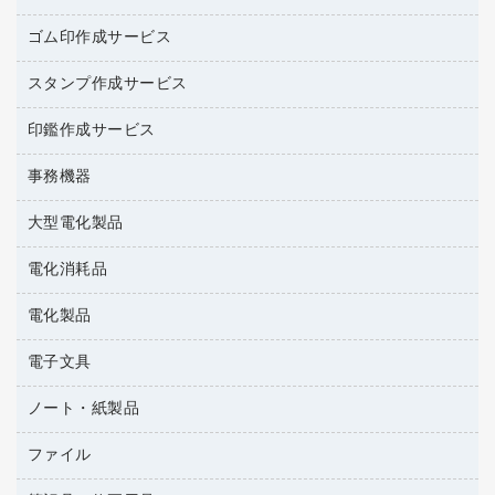
レギュラーコーヒー
作業用手袋
台所用洗剤
ミルク・シュガー
ゴム印作成サービス
カウネットキャラクター商品
作業用雑貨
掃除用品
ミネラルウォーター
スタンプ作成サービス
ゴム印作成サービス
梱包用品
掃除用洗剤
ソフトドリンク
ゴム印（一行印）作成サービス
梱包用テープ
洗濯用品
印鑑作成サービス
シヤチハタスタンプ作成サービス
コーヒーメーカー・備品
ゴム印（フリーサイズ印）作成サービス
工場用品
洗濯用洗剤
カウネットスタンプ作成サービス
インスタントコーヒー
事務機器
印鑑作成サービス
結束用品
消臭・芳香剤
大型電化製品
大型シュレッダー（共配）
園芸用品
殺虫剤
レーザーポインター
ペット用品
飲食用消耗品
電化消耗品
冷蔵庫・キッチン・調理家電
ラミネートフィルム
飲食雑貨用品
テレビ・ＡＶ機器
電化製品
電球・蛍光灯
ラミネータ
ペーパータオル
乾電池・充電池
タイムレコーダー
電子文具
掃除機・クリーナー
ハンドソープ・石鹸
フィルム・カメラ用品
タイムカード
空調・季節家電
トイレ用品
ノート・紙製品
電卓
デスクライト
シュレッダ
その他電化製品
トイレ用洗剤
ラベルライター
アルバム
ファイル
封筒
ＯＨＰ用品
キッチン・調理家電
トイレットペーパー
ラベルテープ
各種テープ
粘着メモ