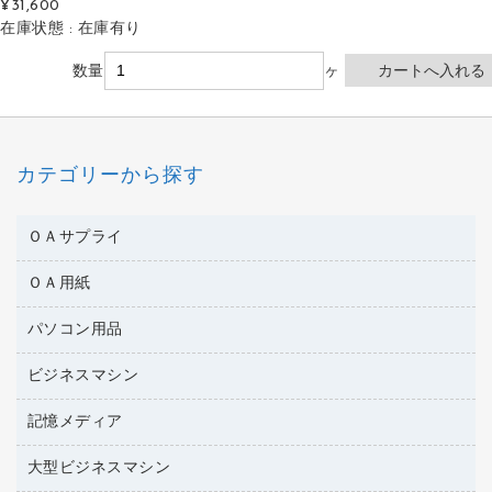
¥31,600
在庫状態 : 在庫有り
数量
ヶ
カテゴリーから探す
ＯＡサプライ
ＯＡ用紙
互換インクカートリッジ
ワープロリボン
パソコン用品
名刺用紙
リサイクルトナー（リターン方式）
帳票用紙／フォーム用紙
ビジネスマシン
パソコン周辺機器
リサイクルトナー（プール方式）
ワープロ用紙
各種ケーブル
リサイクルインクカートリッジ
記憶メディア
電話機
ラベル用紙
マウスパッド
プリンタ用リボン
レーザープリンタ／複合機
プロッター用紙
大型ビジネスマシン
ブルーレイディスク
マウス
ファクシミリトナー
メモリーカード