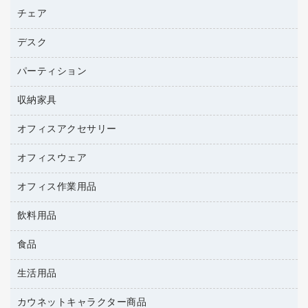
ファクシミリ用紙
ＤＶＤ
パソコンバッグ／収納用品
チェア
プリンタ
トナーカートリッジ
プロジェクタ
ハガキ用紙
ＣＤ－ＲＷ
パソコンアクセサリー
コピートナー
ファクシミリ
デスク
応接イス・ベンチ
その他コピー用紙・プリンタ用紙
ＣＤ－Ｒ
ネットワーク／ＬＡＮ機器
インクカートリッジ
パソコン本体
ミーティングチェア
コピー用紙
メディア収納用品
パーティション
ミーティングテーブル
ネットワーク／ＬＡＮアクセサリー
デジタルカメラ
オフィスチェア
インクジェットプリンタ用紙
デスク
セキュリティ用品
収納家具
ホワイトボード・黒板
スキャナー
カウンター
スマートフォン／モバイル周辺機器
パーティション
コピー機
オフィスアクセサリー
保管庫・書庫
キーボード／テンキー
インクジェットプリンタ／複合機
金庫
オフィスウェア
オフィスアクセサリー
ＵＳＢハブ／ＵＳＢアクセサリー
ＵＳＢメモリ
ロッカー・下駄箱
ＯＡフィルター
オフィス作業用品
医療・介護・ワーキングウェア
その他収納
ＯＡクリーナー／エアダスター
ブラウス・シャツ
飲料用品
養生用品
ＯＡエプロン
アウター
防災用品
食品
緑茶飲料
ＬＡＮケーブル
防災用備蓄食品・飲料
茶葉・インスタント
ＨＤＤ／ＳＳＤ
生活用品
食品
台車・脚立
紅茶・バラエティ飲料
ディスプレイモニター
菓子
倉庫収納用品
カウネットキャラクター商品
浴室用品