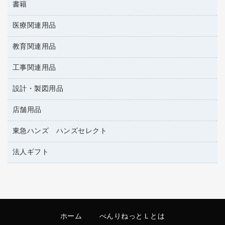
帳簿
書籍
輪ゴム
統一伝票用ファイル
その他雑貨
消しゴム
慶弔用品
両面テープ
収納保存用品
医療関連用品
雑誌
スリッパ・サンダル・シューズ
修正液・修正ペン
額縁
名札
持ち出しファイル
パソコンソフト
スポーツ・レジャー用品
修正テープ
教育関連用品
保健用品
各種用紙
保管・整理用品
レターファイル
ゴミ袋
蛍光マーカー
使い捨て手袋
ルーズリーフ
壁面／足元収納
工事関連用品
教育関連用品
リングファイル
キッチン用品
鉛筆
感染症対策用品
バインダーノート
文書保存箱
プレゼン用ファイル
設計・製図用品
工事関連用品
マーキングペン（油性）
介護用品
ノート
備品／小物ケース
フラットファイル
屋外用品
マーキングペン（水性）
医療関連用品
店舗用品
設計・製図用品
透明テープ 事務用
フォルダー
ホワイトボード用マーカー
電話台
東急ハンズ ハンズセレクト
店舗運営用品
ファイルボックス
ボールペン用替芯
製本用品
陳列什器
パイプ式ファイル
法人ギフト
東急ハンズ
ボールペン（油性）
針なしステープラー
紙手提げ袋
その他ファイル
ボールペン（ゲルインク）
高島屋
紙めくり
レジ・ポリ袋
コンピュータ用ファイル
シャープペンシル用替芯
カウネットギフト
裁断機
ディスプレイ用品
クリヤーホルダー
シャープペンシル
結束・とじ込み用品
サイン・看板用品
クリヤーブック（差替式）
ホーム
べんりねっとＬとは
掲示用品
カウンター／お会計用品