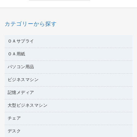
カテゴリーから探す
ＯＡサプライ
ＯＡ用紙
互換インクカートリッジ
ワープロリボン
パソコン用品
名刺用紙
リサイクルトナー（リターン方式）
帳票用紙／フォーム用紙
ビジネスマシン
パソコン周辺機器
リサイクルトナー（プール方式）
ワープロ用紙
各種ケーブル
リサイクルインクカートリッジ
記憶メディア
電話機
ラベル用紙
マウスパッド
プリンタ用リボン
レーザープリンタ／複合機
プロッター用紙
大型ビジネスマシン
ブルーレイディスク
マウス
ファクシミリトナー
メモリーカード
ファクシミリ用紙
ＤＶＤ
パソコンバッグ／収納用品
チェア
プリンタ
トナーカートリッジ
プロジェクタ
ハガキ用紙
ＣＤ－ＲＷ
パソコンアクセサリー
コピートナー
ファクシミリ
デスク
応接イス・ベンチ
その他コピー用紙・プリンタ用紙
ＣＤ－Ｒ
ネットワーク／ＬＡＮ機器