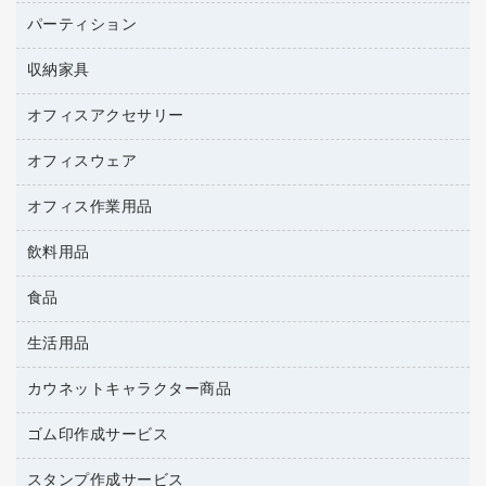
インクカートリッジ
パソコン本体
ミーティングチェア
コピー用紙
メディア収納用品
パーティション
ミーティングテーブル
ネットワーク／ＬＡＮアクセサリー
デジタルカメラ
オフィスチェア
インクジェットプリンタ用紙
デスク
セキュリティ用品
収納家具
ホワイトボード・黒板
スキャナー
カウンター
スマートフォン／モバイル周辺機器
パーティション
コピー機
オフィスアクセサリー
保管庫・書庫
キーボード／テンキー
インクジェットプリンタ／複合機
金庫
オフィスウェア
オフィスアクセサリー
ＵＳＢハブ／ＵＳＢアクセサリー
ＵＳＢメモリ
ロッカー・下駄箱
ＯＡフィルター
オフィス作業用品
医療・介護・ワーキングウェア
その他収納
ＯＡクリーナー／エアダスター
ブラウス・シャツ
飲料用品
養生用品
ＯＡエプロン
アウター
防災用品
食品
緑茶飲料
ＬＡＮケーブル
防災用備蓄食品・飲料
茶葉・インスタント
ＨＤＤ／ＳＳＤ
生活用品
食品
台車・脚立
紅茶・バラエティ飲料
ディスプレイモニター
菓子
倉庫収納用品
カウネットキャラクター商品
浴室用品
レギュラーコーヒー
作業用手袋
台所用洗剤
ミルク・シュガー
ゴム印作成サービス
カウネットキャラクター商品
作業用雑貨
掃除用品
ミネラルウォーター
スタンプ作成サービス
ゴム印作成サービス