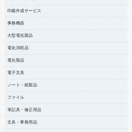
梱包用品
掃除用洗剤
ソフトドリンク
ゴム印（一行印）作成サービス
梱包用テープ
洗濯用品
印鑑作成サービス
シヤチハタスタンプ作成サービス
コーヒーメーカー・備品
ゴム印（フリーサイズ印）作成サービス
工場用品
洗濯用洗剤
カウネットスタンプ作成サービス
インスタントコーヒー
事務機器
印鑑作成サービス
結束用品
消臭・芳香剤
大型電化製品
大型シュレッダー（共配）
園芸用品
殺虫剤
レーザーポインター
ペット用品
飲食用消耗品
電化消耗品
冷蔵庫・キッチン・調理家電
ラミネートフィルム
飲食雑貨用品
テレビ・ＡＶ機器
電化製品
電球・蛍光灯
ラミネータ
ペーパータオル
乾電池・充電池
タイムレコーダー
電子文具
掃除機・クリーナー
ハンドソープ・石鹸
フィルム・カメラ用品
タイムカード
空調・季節家電
トイレ用品
ノート・紙製品
電卓
デスクライト
シュレッダ
その他電化製品
トイレ用洗剤
ラベルライター
アルバム
ファイル
封筒
ＯＨＰ用品
キッチン・調理家電
トイレットペーパー
ラベルテープ
各種テープ
粘着メモ
ＯＡタップ／延長コード
筆記具・修正用品
名刺整理用品
ティッシュペーパー
その他電子文具
懐中電灯・ライト
伝票
ＡＶ機器・アクセサリー
板目表紙・綴込表紙
ダストボックス
文具・事務用品
万年筆
典礼用品
背幅が伸びるファイル
タオル・アメニティ用品
筆ペン