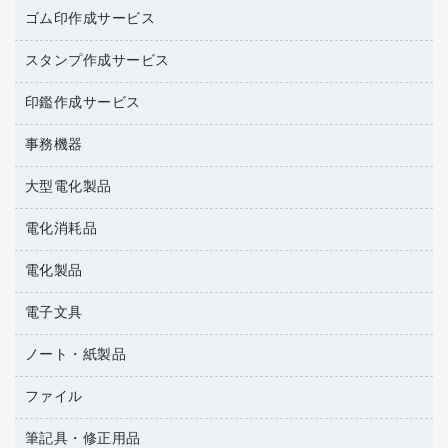
作業用手袋
台所用洗剤
ミルク・シュガー
ゴム印作成サービス
カウネットキャラクター商品
作業用雑貨
掃除用品
ミネラルウォーター
スタンプ作成サービス
ゴム印作成サービス
梱包用品
掃除用洗剤
ソフトドリンク
ゴム印（一行印）作成サービス
梱包用テープ
洗濯用品
印鑑作成サービス
シヤチハタスタンプ作成サービス
コーヒーメーカー・備品
ゴム印（フリーサイズ印）作成サービス
工場用品
洗濯用洗剤
カウネットスタンプ作成サービス
インスタントコーヒー
事務機器
印鑑作成サービス
結束用品
消臭・芳香剤
大型電化製品
大型シュレッダー（共配）
園芸用品
殺虫剤
レーザーポインター
ペット用品
飲食用消耗品
電化消耗品
冷蔵庫・キッチン・調理家電
ラミネートフィルム
飲食雑貨用品
テレビ・ＡＶ機器
電化製品
電球・蛍光灯
ラミネータ
ペーパータオル
乾電池・充電池
タイムレコーダー
電子文具
掃除機・クリーナー
ハンドソープ・石鹸
フィルム・カメラ用品
タイムカード
空調・季節家電
トイレ用品
ノート・紙製品
電卓
デスクライト
シュレッダ
その他電化製品
トイレ用洗剤
ラベルライター
アルバム
ファイル
封筒
ＯＨＰ用品
キッチン・調理家電
トイレットペーパー
ラベルテープ
各種テープ
粘着メモ
ＯＡタップ／延長コード
筆記具・修正用品
名刺整理用品
ティッシュペーパー