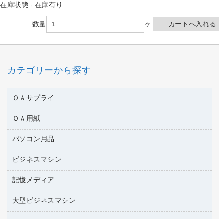
在庫状態 : 在庫有り
数量
ヶ
カテゴリーから探す
ＯＡサプライ
ＯＡ用紙
互換インクカートリッジ
ワープロリボン
パソコン用品
名刺用紙
リサイクルトナー（リターン方式）
帳票用紙／フォーム用紙
ビジネスマシン
パソコン周辺機器
リサイクルトナー（プール方式）
ワープロ用紙
各種ケーブル
リサイクルインクカートリッジ
記憶メディア
電話機
ラベル用紙
マウスパッド
プリンタ用リボン
レーザープリンタ／複合機
プロッター用紙
大型ビジネスマシン
ブルーレイディスク
マウス
ファクシミリトナー
メモリーカード
ファクシミリ用紙
ＤＶＤ