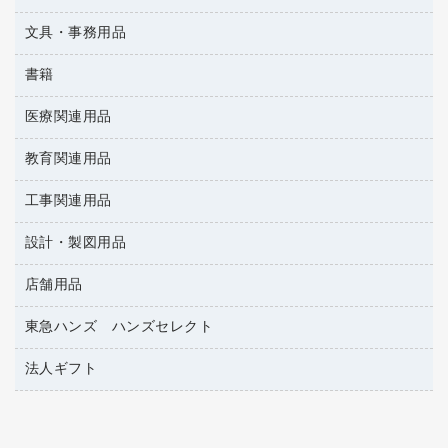
その他電子文具
懐中電灯・ライト
伝票
ＡＶ機器・アクセサリー
板目表紙・綴込表紙
ダストボックス
文具・事務用品
万年筆
典礼用品
背幅が伸びるファイル
タオル・アメニティ用品
筆ペン
帳簿
書籍
輪ゴム
統一伝票用ファイル
その他雑貨
消しゴム
慶弔用品
両面テープ
収納保存用品
医療関連用品
雑誌
スリッパ・サンダル・シューズ
修正液・修正ペン
額縁
名札
持ち出しファイル
パソコンソフト
スポーツ・レジャー用品
修正テープ
教育関連用品
保健用品
各種用紙
保管・整理用品
レターファイル
ゴミ袋
蛍光マーカー
使い捨て手袋
ルーズリーフ
壁面／足元収納
工事関連用品
教育関連用品
リングファイル
キッチン用品
鉛筆
感染症対策用品
バインダーノート
文書保存箱
プレゼン用ファイル
設計・製図用品
工事関連用品
マーキングペン（油性）
介護用品
ノート
備品／小物ケース
フラットファイル
屋外用品
マーキングペン（水性）
医療関連用品
店舗用品
設計・製図用品
透明テープ 事務用
フォルダー
ホワイトボード用マーカー
電話台
東急ハンズ ハンズセレクト
店舗運営用品
ファイルボックス
ボールペン用替芯
製本用品
陳列什器
パイプ式ファイル
法人ギフト
東急ハンズ
ボールペン（油性）
針なしステープラー
紙手提げ袋
その他ファイル
ボールペン（ゲルインク）
高島屋
紙めくり
レジ・ポリ袋
コンピュータ用ファイル
シャープペンシル用替芯
カウネットギフト
裁断機