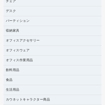
パソコンバッグ／収納用品
チェア
プリンタ
トナーカートリッジ
プロジェクタ
ハガキ用紙
ＣＤ－ＲＷ
パソコンアクセサリー
コピートナー
ファクシミリ
デスク
応接イス・ベンチ
その他コピー用紙・プリンタ用紙
ＣＤ－Ｒ
ネットワーク／ＬＡＮ機器
インクカートリッジ
パソコン本体
ミーティングチェア
コピー用紙
メディア収納用品
パーティション
ミーティングテーブル
ネットワーク／ＬＡＮアクセサリー
デジタルカメラ
オフィスチェア
インクジェットプリンタ用紙
デスク
セキュリティ用品
収納家具
ホワイトボード・黒板
スキャナー
カウンター
スマートフォン／モバイル周辺機器
パーティション
コピー機
オフィスアクセサリー
保管庫・書庫
キーボード／テンキー
インクジェットプリンタ／複合機
金庫
オフィスウェア
オフィスアクセサリー
ＵＳＢハブ／ＵＳＢアクセサリー
ＵＳＢメモリ
ロッカー・下駄箱
ＯＡフィルター
オフィス作業用品
医療・介護・ワーキングウェア
その他収納
ＯＡクリーナー／エアダスター
ブラウス・シャツ
飲料用品
養生用品
ＯＡエプロン
アウター
防災用品
食品
緑茶飲料
ＬＡＮケーブル
防災用備蓄食品・飲料
茶葉・インスタント
ＨＤＤ／ＳＳＤ
生活用品
食品
台車・脚立
紅茶・バラエティ飲料
ディスプレイモニター
菓子
倉庫収納用品
カウネットキャラクター商品
浴室用品
レギュラーコーヒー