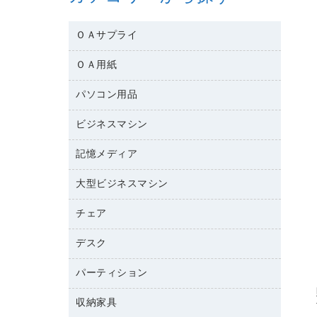
ＯＡサプライ
ＯＡ用紙
互換インクカートリッジ
ワープロリボン
パソコン用品
名刺用紙
リサイクルトナー（リターン方式）
帳票用紙／フォーム用紙
ビジネスマシン
パソコン周辺機器
リサイクルトナー（プール方式）
ワープロ用紙
各種ケーブル
リサイクルインクカートリッジ
記憶メディア
電話機
ラベル用紙
マウスパッド
プリンタ用リボン
レーザープリンタ／複合機
プロッター用紙
大型ビジネスマシン
ブルーレイディスク
マウス
ファクシミリトナー
メモリーカード
ファクシミリ用紙
ＤＶＤ
パソコンバッグ／収納用品
チェア
プリンタ
トナーカートリッジ
プロジェクタ
ハガキ用紙
ＣＤ－ＲＷ
パソコンアクセサリー
コピートナー
ファクシミリ
デスク
応接イス・ベンチ
その他コピー用紙・プリンタ用紙
ＣＤ－Ｒ
ネットワーク／ＬＡＮ機器
インクカートリッジ
パソコン本体
ミーティングチェア
コピー用紙
メディア収納用品
パーティション
ミーティングテーブル
ネットワーク／ＬＡＮアクセサリー
デジタルカメラ
オフィスチェア
インクジェットプリンタ用紙
デスク
セキュリティ用品
収納家具
ホワイトボード・黒板
スキャナー