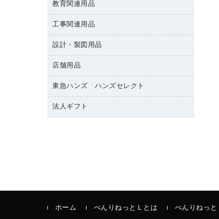
修正テープ
教育関連用品
保健用品
各種用紙
保管・整理用品
レターファイル
ゴミ袋
蛍光マーカー
使い捨て手袋
ルーズリーフ
壁面／足元収納
工事関連用品
教育関連用品
リングファイル
キッチン用品
鉛筆
感染症対策用品
バインダーノート
文書保存箱
プレゼン用ファイル
設計・製図用品
工事関連用品
マーキングペン（油性）
介護用品
ノート
備品／小物ケース
フラットファイル
屋外用品
マーキングペン（水性）
医療関連用品
店舗用品
設計・製図用品
透明テープ 事務用
フォルダー
ホワイトボード用マーカー
電話台
東急ハンズ ハンズセレクト
店舗運営用品
ファイルボックス
ボールペン用替芯
製本用品
陳列什器
パイプ式ファイル
法人ギフト
東急ハンズ
ボールペン（油性）
針なしステープラー
紙手提げ袋
その他ファイル
ボールペン（ゲルインク）
高島屋
紙めくり
レジ・ポリ袋
コンピュータ用ファイル
シャープペンシル用替芯
カウネットギフト
裁断機
ディスプレイ用品
クリヤーホルダー
シャープペンシル
結束・とじ込み用品
サイン・看板用品
クリヤーブック（差替式）
掲示用品
カウンター／お会計用品
クリヤーブック（固定式）
液体のり
ＰＯＰ用品
クリップボード
印章用品
ホーム
べんりねっとＬとは
べんりねっと
カードケース