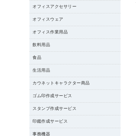
カウンター
スマートフォン／モバイル周辺機器
パーティション
コピー機
オフィスアクセサリー
保管庫・書庫
キーボード／テンキー
インクジェットプリンタ／複合機
金庫
オフィスウェア
オフィスアクセサリー
ＵＳＢハブ／ＵＳＢアクセサリー
ＵＳＢメモリ
ロッカー・下駄箱
ＯＡフィルター
オフィス作業用品
医療・介護・ワーキングウェア
その他収納
ＯＡクリーナー／エアダスター
ブラウス・シャツ
飲料用品
養生用品
ＯＡエプロン
アウター
防災用品
食品
緑茶飲料
ＬＡＮケーブル
防災用備蓄食品・飲料
茶葉・インスタント
ＨＤＤ／ＳＳＤ
生活用品
食品
台車・脚立
紅茶・バラエティ飲料
ディスプレイモニター
菓子
倉庫収納用品
カウネットキャラクター商品
浴室用品
レギュラーコーヒー
作業用手袋
台所用洗剤
ミルク・シュガー
ゴム印作成サービス
カウネットキャラクター商品
作業用雑貨
掃除用品
ミネラルウォーター
スタンプ作成サービス
ゴム印作成サービス
梱包用品
掃除用洗剤
ソフトドリンク
ゴム印（一行印）作成サービス
梱包用テープ
洗濯用品
印鑑作成サービス
シヤチハタスタンプ作成サービス
コーヒーメーカー・備品
ゴム印（フリーサイズ印）作成サービス
工場用品
洗濯用洗剤
カウネットスタンプ作成サービス
インスタントコーヒー
事務機器
印鑑作成サービス