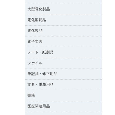
結束用品
消臭・芳香剤
大型電化製品
大型シュレッダー（共配）
園芸用品
殺虫剤
レーザーポインター
ペット用品
飲食用消耗品
電化消耗品
冷蔵庫・キッチン・調理家電
ラミネートフィルム
飲食雑貨用品
テレビ・ＡＶ機器
電化製品
電球・蛍光灯
ラミネータ
ペーパータオル
乾電池・充電池
タイムレコーダー
電子文具
掃除機・クリーナー
ハンドソープ・石鹸
フィルム・カメラ用品
タイムカード
空調・季節家電
トイレ用品
ノート・紙製品
電卓
デスクライト
シュレッダ
その他電化製品
トイレ用洗剤
ラベルライター
アルバム
ファイル
封筒
ＯＨＰ用品
キッチン・調理家電
トイレットペーパー
ラベルテープ
各種テープ
粘着メモ
ＯＡタップ／延長コード
筆記具・修正用品
名刺整理用品
ティッシュペーパー
その他電子文具
懐中電灯・ライト
伝票
ＡＶ機器・アクセサリー
板目表紙・綴込表紙
ダストボックス
文具・事務用品
万年筆
典礼用品
背幅が伸びるファイル
タオル・アメニティ用品
筆ペン
帳簿
書籍
輪ゴム
統一伝票用ファイル
その他雑貨
消しゴム
慶弔用品
両面テープ
収納保存用品
医療関連用品
雑誌
スリッパ・サンダル・シューズ
修正液・修正ペン
額縁
名札
持ち出しファイル
パソコンソフト
スポーツ・レジャー用品