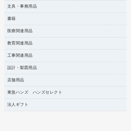
伝票
ＡＶ機器・アクセサリー
板目表紙・綴込表紙
ダストボックス
文具・事務用品
万年筆
典礼用品
背幅が伸びるファイル
タオル・アメニティ用品
筆ペン
帳簿
書籍
輪ゴム
統一伝票用ファイル
その他雑貨
消しゴム
慶弔用品
両面テープ
収納保存用品
医療関連用品
雑誌
スリッパ・サンダル・シューズ
修正液・修正ペン
額縁
名札
持ち出しファイル
パソコンソフト
スポーツ・レジャー用品
修正テープ
教育関連用品
保健用品
各種用紙
保管・整理用品
レターファイル
ゴミ袋
蛍光マーカー
使い捨て手袋
ルーズリーフ
壁面／足元収納
工事関連用品
教育関連用品
リングファイル
キッチン用品
鉛筆
感染症対策用品
バインダーノート
文書保存箱
プレゼン用ファイル
設計・製図用品
工事関連用品
マーキングペン（油性）
介護用品
ノート
備品／小物ケース
フラットファイル
屋外用品
マーキングペン（水性）
医療関連用品
店舗用品
設計・製図用品
透明テープ 事務用
フォルダー
ホワイトボード用マーカー
電話台
東急ハンズ ハンズセレクト
店舗運営用品
ファイルボックス
ボールペン用替芯
製本用品
陳列什器
パイプ式ファイル
法人ギフト
東急ハンズ
ボールペン（油性）
針なしステープラー
紙手提げ袋
その他ファイル
ボールペン（ゲルインク）
高島屋
紙めくり
レジ・ポリ袋
コンピュータ用ファイル
シャープペンシル用替芯
カウネットギフト
裁断機
ディスプレイ用品
クリヤーホルダー