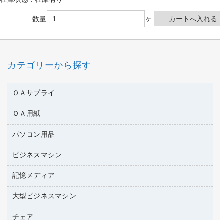
在庫状態 : 在庫有り
数量
ヶ
カテゴリーから探す
ＯＡサプライ
ＯＡ用紙
互換インクカートリッジ
ワープロリボン
パソコン用品
名刺用紙
リサイクルトナー（リターン方式）
帳票用紙／フォーム用紙
ビジネスマシン
パソコン周辺機器
リサイクルトナー（プール方式）
ワープロ用紙
各種ケーブル
リサイクルインクカートリッジ
記憶メディア
電話機
ラベル用紙
マウスパッド
プリンタ用リボン
レーザープリンタ／複合機
プロッター用紙
大型ビジネスマシン
ブルーレイディスク
マウス
ファクシミリトナー
メモリーカード
ファクシミリ用紙
ＤＶＤ
パソコンバッグ／収納用品
チェア
プリンタ