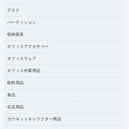
トナーカートリッジ
プロジェクタ
ハガキ用紙
ＣＤ－ＲＷ
パソコンアクセサリー
コピートナー
ファクシミリ
デスク
応接イス・ベンチ
その他コピー用紙・プリンタ用紙
ＣＤ－Ｒ
ネットワーク／ＬＡＮ機器
インクカートリッジ
パソコン本体
ミーティングチェア
コピー用紙
メディア収納用品
パーティション
ミーティングテーブル
ネットワーク／ＬＡＮアクセサリー
デジタルカメラ
オフィスチェア
インクジェットプリンタ用紙
デスク
セキュリティ用品
収納家具
ホワイトボード・黒板
スキャナー
カウンター
スマートフォン／モバイル周辺機器
パーティション
コピー機
オフィスアクセサリー
保管庫・書庫
キーボード／テンキー
インクジェットプリンタ／複合機
金庫
オフィスウェア
オフィスアクセサリー
ＵＳＢハブ／ＵＳＢアクセサリー
ＵＳＢメモリ
ロッカー・下駄箱
ＯＡフィルター
オフィス作業用品
医療・介護・ワーキングウェア
その他収納
ＯＡクリーナー／エアダスター
ブラウス・シャツ
飲料用品
養生用品
ＯＡエプロン
アウター
防災用品
食品
緑茶飲料
ＬＡＮケーブル
防災用備蓄食品・飲料
茶葉・インスタント
ＨＤＤ／ＳＳＤ
生活用品
食品
台車・脚立
紅茶・バラエティ飲料
ディスプレイモニター
菓子
倉庫収納用品
カウネットキャラクター商品
浴室用品
レギュラーコーヒー
作業用手袋
台所用洗剤