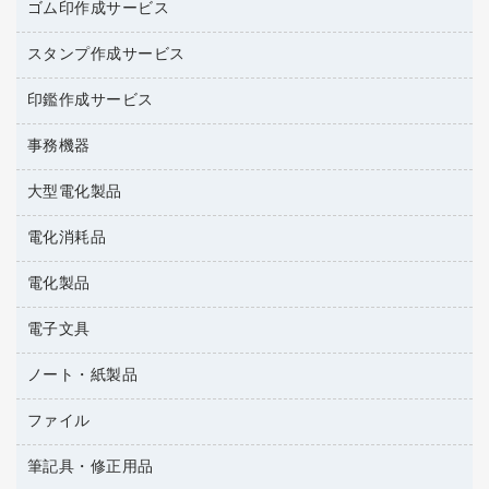
ミルク・シュガー
ゴム印作成サービス
カウネットキャラクター商品
作業用雑貨
掃除用品
ミネラルウォーター
スタンプ作成サービス
ゴム印作成サービス
梱包用品
掃除用洗剤
ソフトドリンク
ゴム印（一行印）作成サービス
梱包用テープ
洗濯用品
印鑑作成サービス
シヤチハタスタンプ作成サービス
コーヒーメーカー・備品
ゴム印（フリーサイズ印）作成サービス
工場用品
洗濯用洗剤
カウネットスタンプ作成サービス
インスタントコーヒー
事務機器
印鑑作成サービス
結束用品
消臭・芳香剤
大型電化製品
大型シュレッダー（共配）
園芸用品
殺虫剤
レーザーポインター
ペット用品
飲食用消耗品
電化消耗品
冷蔵庫・キッチン・調理家電
ラミネートフィルム
飲食雑貨用品
テレビ・ＡＶ機器
電化製品
電球・蛍光灯
ラミネータ
ペーパータオル
乾電池・充電池
タイムレコーダー
電子文具
掃除機・クリーナー
ハンドソープ・石鹸
フィルム・カメラ用品
タイムカード
空調・季節家電
トイレ用品
ノート・紙製品
電卓
デスクライト
シュレッダ
その他電化製品
トイレ用洗剤
ラベルライター
アルバム
ファイル
封筒
ＯＨＰ用品
キッチン・調理家電
トイレットペーパー
ラベルテープ
各種テープ
粘着メモ
ＯＡタップ／延長コード
筆記具・修正用品
名刺整理用品
ティッシュペーパー
その他電子文具
懐中電灯・ライト