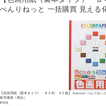
【色画用紙（製本タイプ） Ｂ４判 
べんりねっと 一括購買 見える化 410
【色画用紙（製本タイプ） Ｂ４判 ３０枚】 benrinet べんりねっと 一括購買 
販売価格
（税込）
¥528