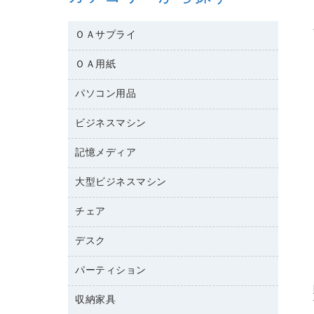
ＯＡサプライ
ＯＡ用紙
互換インクカートリッジ
ワープロリボン
パソコン用品
名刺用紙
リサイクルトナー（リターン方式）
帳票用紙／フォーム用紙
ビジネスマシン
パソコン周辺機器
リサイクルトナー（プール方式）
ワープロ用紙
各種ケーブル
リサイクルインクカートリッジ
記憶メディア
電話機
ラベル用紙
マウスパッド
プリンタ用リボン
レーザープリンタ／複合機
プロッター用紙
大型ビジネスマシン
ブルーレイディスク
マウス
ファクシミリトナー
メモリーカード
ファクシミリ用紙
ＤＶＤ
パソコンバッグ／収納用品
チェア
プリンタ
トナーカートリッジ
プロジェクタ
ハガキ用紙
ＣＤ－ＲＷ
パソコンアクセサリー
コピートナー
ファクシミリ
デスク
応接イス・ベンチ
その他コピー用紙・プリンタ用紙
ＣＤ－Ｒ
ネットワーク／ＬＡＮ機器
インクカートリッジ
パソコン本体
ミーティングチェア
コピー用紙
メディア収納用品
パーティション
ミーティングテーブル
ネットワーク／ＬＡＮアクセサリー
デジタルカメラ
オフィスチェア
インクジェットプリンタ用紙
デスク
セキュリティ用品
収納家具
ホワイトボード・黒板
スキャナー