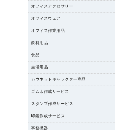
カウンター
スマートフォン／モバイル周辺機器
パーティション
コピー機
オフィスアクセサリー
保管庫・書庫
キーボード／テンキー
インクジェットプリンタ／複合機
金庫
オフィスウェア
オフィスアクセサリー
ＵＳＢハブ／ＵＳＢアクセサリー
ＵＳＢメモリ
ロッカー・下駄箱
ＯＡフィルター
オフィス作業用品
医療・介護・ワーキングウェア
その他収納
ＯＡクリーナー／エアダスター
ブラウス・シャツ
飲料用品
養生用品
ＯＡエプロン
アウター
防災用品
食品
緑茶飲料
ＬＡＮケーブル
防災用備蓄食品・飲料
茶葉・インスタント
ＨＤＤ／ＳＳＤ
生活用品
食品
台車・脚立
紅茶・バラエティ飲料
ディスプレイモニター
菓子
倉庫収納用品
カウネットキャラクター商品
浴室用品
レギュラーコーヒー
作業用手袋
台所用洗剤
ミルク・シュガー
ゴム印作成サービス
カウネットキャラクター商品
作業用雑貨
掃除用品
ミネラルウォーター
スタンプ作成サービス
ゴム印作成サービス
梱包用品
掃除用洗剤
ソフトドリンク
ゴム印（一行印）作成サービス
梱包用テープ
洗濯用品
印鑑作成サービス
シヤチハタスタンプ作成サービス
コーヒーメーカー・備品
ゴム印（フリーサイズ印）作成サービス
工場用品
洗濯用洗剤
カウネットスタンプ作成サービス
インスタントコーヒー
事務機器
印鑑作成サービス