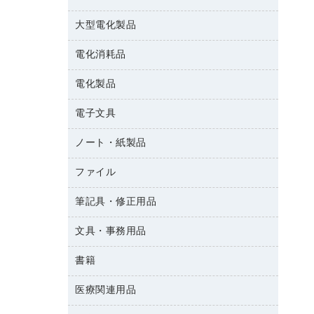
結束用品
消臭・芳香剤
大型電化製品
大型シュレッダー（共配）
園芸用品
殺虫剤
レーザーポインター
ペット用品
飲食用消耗品
電化消耗品
冷蔵庫・キッチン・調理家電
ラミネートフィルム
飲食雑貨用品
テレビ・ＡＶ機器
電化製品
電球・蛍光灯
ラミネータ
ペーパータオル
乾電池・充電池
タイムレコーダー
電子文具
掃除機・クリーナー
ハンドソープ・石鹸
フィルム・カメラ用品
タイムカード
空調・季節家電
トイレ用品
ノート・紙製品
電卓
デスクライト
シュレッダ
その他電化製品
トイレ用洗剤
ラベルライター
アルバム
ファイル
封筒
ＯＨＰ用品
キッチン・調理家電
トイレットペーパー
ラベルテープ
各種テープ
粘着メモ
ＯＡタップ／延長コード
筆記具・修正用品
名刺整理用品
ティッシュペーパー
その他電子文具
懐中電灯・ライト
伝票
ＡＶ機器・アクセサリー
板目表紙・綴込表紙
ダストボックス
文具・事務用品
万年筆
典礼用品
背幅が伸びるファイル
タオル・アメニティ用品
筆ペン
帳簿
書籍
輪ゴム
統一伝票用ファイル
その他雑貨
消しゴム
慶弔用品
両面テープ
収納保存用品
医療関連用品
雑誌
スリッパ・サンダル・シューズ
修正液・修正ペン
額縁
名札
持ち出しファイル
パソコンソフト
スポーツ・レジャー用品