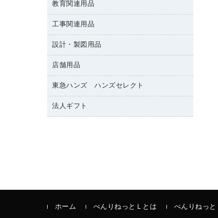
修正テープ
教育関連用品
保健用品
各種用紙
保管・整理用品
レターファイル
ゴミ袋
蛍光マーカー
使い捨て手袋
ルーズリーフ
壁面／足元収納
工事関連用品
教育関連用品
リングファイル
キッチン用品
鉛筆
感染症対策用品
バインダーノート
文書保存箱
プレゼン用ファイル
設計・製図用品
工事関連用品
マーキングペン（油性）
介護用品
ノート
備品／小物ケース
フラットファイル
屋外用品
マーキングペン（水性）
医療関連用品
店舗用品
設計・製図用品
透明テープ 事務用
フォルダー
ホワイトボード用マーカー
電話台
東急ハンズ ハンズセレクト
店舗運営用品
ファイルボックス
ボールペン用替芯
製本用品
陳列什器
パイプ式ファイル
法人ギフト
東急ハンズ
ボールペン（油性）
針なしステープラー
紙手提げ袋
その他ファイル
ボールペン（ゲルインク）
高島屋
紙めくり
レジ・ポリ袋
コンピュータ用ファイル
シャープペンシル用替芯
カウネットギフト
裁断機
ディスプレイ用品
クリヤーホルダー
シャープペンシル
結束・とじ込み用品
サイン・看板用品
クリヤーブック（差替式）
掲示用品
カウンター／お会計用品
クリヤーブック（固定式）
液体のり
ＰＯＰ用品
クリップボード
印章用品
ホーム
べんりねっとＬとは
べんりねっと
カードケース