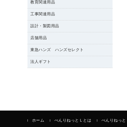
修正テープ
教育関連用品
保健用品
各種用紙
保管・整理用品
レターファイル
ゴミ袋
蛍光マーカー
使い捨て手袋
ルーズリーフ
壁面／足元収納
工事関連用品
教育関連用品
リングファイル
キッチン用品
鉛筆
感染症対策用品
バインダーノート
文書保存箱
プレゼン用ファイル
設計・製図用品
工事関連用品
マーキングペン（油性）
介護用品
ノート
備品／小物ケース
フラットファイル
屋外用品
マーキングペン（水性）
医療関連用品
店舗用品
設計・製図用品
透明テープ 事務用
フォルダー
ホワイトボード用マーカー
電話台
東急ハンズ ハンズセレクト
店舗運営用品
ファイルボックス
ボールペン用替芯
製本用品
陳列什器
パイプ式ファイル
法人ギフト
東急ハンズ
ボールペン（油性）
針なしステープラー
紙手提げ袋
その他ファイル
ボールペン（ゲルインク）
高島屋
紙めくり
レジ・ポリ袋
コンピュータ用ファイル
シャープペンシル用替芯
カウネットギフト
裁断機
ディスプレイ用品
クリヤーホルダー
シャープペンシル
結束・とじ込み用品
サイン・看板用品
クリヤーブック（差替式）
掲示用品
カウンター／お会計用品
クリヤーブック（固定式）
液体のり
ＰＯＰ用品
クリップボード
印章用品
ホーム
べんりねっとＬとは
べんりねっと
カードケース