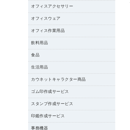
カウンター
スマートフォン／モバイル周辺機器
パーティション
コピー機
オフィスアクセサリー
保管庫・書庫
キーボード／テンキー
インクジェットプリンタ／複合機
金庫
オフィスウェア
オフィスアクセサリー
ＵＳＢハブ／ＵＳＢアクセサリー
ＵＳＢメモリ
ロッカー・下駄箱
ＯＡフィルター
オフィス作業用品
医療・介護・ワーキングウェア
その他収納
ＯＡクリーナー／エアダスター
ブラウス・シャツ
飲料用品
養生用品
ＯＡエプロン
アウター
防災用品
食品
緑茶飲料
ＬＡＮケーブル
防災用備蓄食品・飲料
茶葉・インスタント
ＨＤＤ／ＳＳＤ
生活用品
食品
台車・脚立
紅茶・バラエティ飲料
ディスプレイモニター
菓子
倉庫収納用品
カウネットキャラクター商品
浴室用品
レギュラーコーヒー
作業用手袋
台所用洗剤
ミルク・シュガー
ゴム印作成サービス
カウネットキャラクター商品
作業用雑貨
掃除用品
ミネラルウォーター
スタンプ作成サービス
ゴム印作成サービス
梱包用品
掃除用洗剤
ソフトドリンク
ゴム印（一行印）作成サービス
梱包用テープ
洗濯用品
印鑑作成サービス
シヤチハタスタンプ作成サービス
コーヒーメーカー・備品
ゴム印（フリーサイズ印）作成サービス
工場用品
洗濯用洗剤
カウネットスタンプ作成サービス
インスタントコーヒー
事務機器
印鑑作成サービス