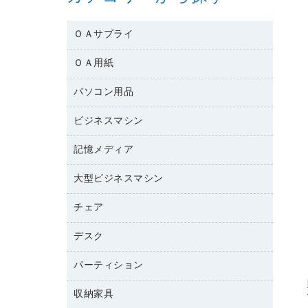
ＯＡサプライ
ＯＡ用紙
互換インクカートリッジ
ワープロリボン
パソコン用品
名刺用紙
リサイクルトナー（リターン方式）
帳票用紙／フォーム用紙
ビジネスマシン
パソコン周辺機器
リサイクルトナー（プール方式）
ワープロ用紙
各種ケーブル
リサイクルインクカートリッジ
記憶メディア
電話機
ラベル用紙
マウスパッド
プリンタ用リボン
レーザープリンタ／複合機
プロッター用紙
大型ビジネスマシン
ブルーレイディスク
マウス
ファクシミリトナー
メモリーカード
ファクシミリ用紙
ＤＶＤ
パソコンバッグ／収納用品
チェア
プリンタ
トナーカートリッジ
プロジェクタ
ハガキ用紙
ＣＤ－ＲＷ
パソコンアクセサリー
コピートナー
ファクシミリ
デスク
応接イス・ベンチ
その他コピー用紙・プリンタ用紙
ＣＤ－Ｒ
ネットワーク／ＬＡＮ機器
インクカートリッジ
パソコン本体
ミーティングチェア
コピー用紙
メディア収納用品
パーティション
ミーティングテーブル
ネットワーク／ＬＡＮアクセサリー
デジタルカメラ
オフィスチェア
インクジェットプリンタ用紙
デスク
セキュリティ用品
収納家具
ホワイトボード・黒板
スキャナー