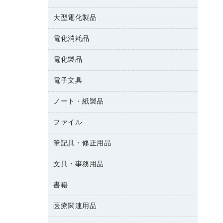
結束用品
消臭・芳香剤
大型電化製品
大型シュレッダー（共配）
園芸用品
殺虫剤
レーザーポインター
ペット用品
飲食用消耗品
電化消耗品
冷蔵庫・キッチン・調理家電
ラミネートフィルム
飲食雑貨用品
テレビ・ＡＶ機器
電化製品
電球・蛍光灯
ラミネータ
ペーパータオル
乾電池・充電池
タイムレコーダー
電子文具
掃除機・クリーナー
ハンドソープ・石鹸
フィルム・カメラ用品
タイムカード
空調・季節家電
トイレ用品
ノート・紙製品
電卓
デスクライト
シュレッダ
その他電化製品
トイレ用洗剤
ラベルライター
アルバム
ファイル
封筒
ＯＨＰ用品
キッチン・調理家電
トイレットペーパー
ラベルテープ
各種テープ
粘着メモ
ＯＡタップ／延長コード
筆記具・修正用品
名刺整理用品
ティッシュペーパー
その他電子文具
懐中電灯・ライト
伝票
ＡＶ機器・アクセサリー
板目表紙・綴込表紙
ダストボックス
文具・事務用品
万年筆
典礼用品
背幅が伸びるファイル
タオル・アメニティ用品
筆ペン
帳簿
書籍
輪ゴム
統一伝票用ファイル
その他雑貨
消しゴム
慶弔用品
両面テープ
収納保存用品
医療関連用品
雑誌
スリッパ・サンダル・シューズ
修正液・修正ペン
額縁
名札
持ち出しファイル
パソコンソフト
スポーツ・レジャー用品