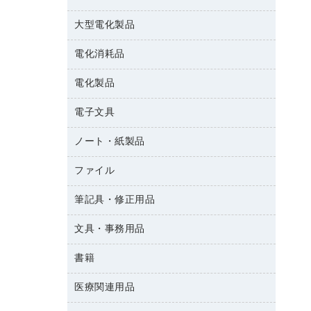
結束用品
消臭・芳香剤
大型電化製品
大型シュレッダー（共配）
園芸用品
殺虫剤
レーザーポインター
ペット用品
飲食用消耗品
電化消耗品
冷蔵庫・キッチン・調理家電
ラミネートフィルム
飲食雑貨用品
テレビ・ＡＶ機器
電化製品
電球・蛍光灯
ラミネータ
ペーパータオル
乾電池・充電池
タイムレコーダー
電子文具
掃除機・クリーナー
ハンドソープ・石鹸
フィルム・カメラ用品
タイムカード
空調・季節家電
トイレ用品
ノート・紙製品
電卓
デスクライト
シュレッダ
その他電化製品
トイレ用洗剤
ラベルライター
アルバム
ファイル
封筒
ＯＨＰ用品
キッチン・調理家電
トイレットペーパー
ラベルテープ
各種テープ
粘着メモ
ＯＡタップ／延長コード
筆記具・修正用品
名刺整理用品
ティッシュペーパー
その他電子文具
懐中電灯・ライト
伝票
ＡＶ機器・アクセサリー
板目表紙・綴込表紙
ダストボックス
文具・事務用品
万年筆
典礼用品
背幅が伸びるファイル
タオル・アメニティ用品
筆ペン
帳簿
書籍
輪ゴム
統一伝票用ファイル
その他雑貨
消しゴム
慶弔用品
両面テープ
収納保存用品
医療関連用品
雑誌
スリッパ・サンダル・シューズ
修正液・修正ペン
額縁
名札
持ち出しファイル
パソコンソフト
スポーツ・レジャー用品