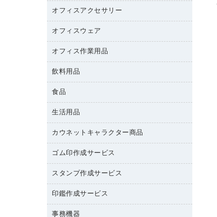
カウンター
スマートフォン／モバイル周辺機器
パーティション
コピー機
オフィスアクセサリー
保管庫・書庫
キーボード／テンキー
インクジェットプリンタ／複合機
金庫
オフィスウェア
オフィスアクセサリー
ＵＳＢハブ／ＵＳＢアクセサリー
ＵＳＢメモリ
ロッカー・下駄箱
ＯＡフィルター
オフィス作業用品
医療・介護・ワーキングウェア
その他収納
ＯＡクリーナー／エアダスター
ブラウス・シャツ
飲料用品
養生用品
ＯＡエプロン
アウター
防災用品
食品
緑茶飲料
ＬＡＮケーブル
防災用備蓄食品・飲料
茶葉・インスタント
ＨＤＤ／ＳＳＤ
生活用品
食品
台車・脚立
紅茶・バラエティ飲料
ディスプレイモニター
菓子
倉庫収納用品
カウネットキャラクター商品
浴室用品
レギュラーコーヒー
作業用手袋
台所用洗剤
ミルク・シュガー
ゴム印作成サービス
カウネットキャラクター商品
作業用雑貨
掃除用品
ミネラルウォーター
スタンプ作成サービス
ゴム印作成サービス
梱包用品
掃除用洗剤
ソフトドリンク
ゴム印（一行印）作成サービス
梱包用テープ
洗濯用品
印鑑作成サービス
シヤチハタスタンプ作成サービス
コーヒーメーカー・備品
ゴム印（フリーサイズ印）作成サービス
工場用品
洗濯用洗剤
カウネットスタンプ作成サービス
インスタントコーヒー
事務機器
印鑑作成サービス