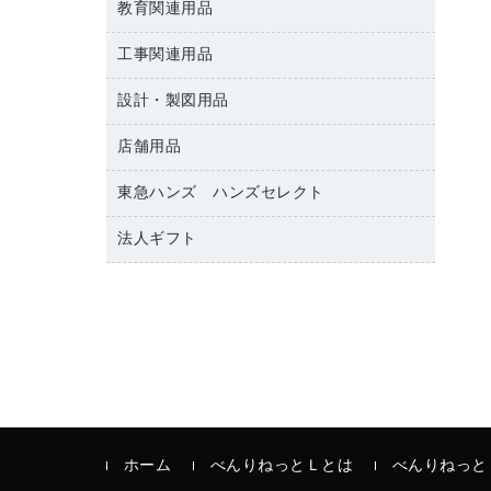
修正テープ
教育関連用品
保健用品
各種用紙
保管・整理用品
レターファイル
ゴミ袋
蛍光マーカー
使い捨て手袋
ルーズリーフ
壁面／足元収納
工事関連用品
教育関連用品
リングファイル
キッチン用品
鉛筆
感染症対策用品
バインダーノート
文書保存箱
プレゼン用ファイル
設計・製図用品
工事関連用品
マーキングペン（油性）
介護用品
ノート
備品／小物ケース
フラットファイル
屋外用品
マーキングペン（水性）
医療関連用品
店舗用品
設計・製図用品
透明テープ 事務用
フォルダー
ホワイトボード用マーカー
電話台
東急ハンズ ハンズセレクト
店舗運営用品
ファイルボックス
ボールペン用替芯
製本用品
陳列什器
パイプ式ファイル
法人ギフト
東急ハンズ
ボールペン（油性）
針なしステープラー
紙手提げ袋
その他ファイル
ボールペン（ゲルインク）
高島屋
紙めくり
レジ・ポリ袋
コンピュータ用ファイル
シャープペンシル用替芯
カウネットギフト
裁断機
ディスプレイ用品
クリヤーホルダー
シャープペンシル
結束・とじ込み用品
サイン・看板用品
クリヤーブック（差替式）
掲示用品
カウンター／お会計用品
クリヤーブック（固定式）
液体のり
ＰＯＰ用品
クリップボード
印章用品
ホーム
べんりねっとＬとは
べんりねっと
カードケース