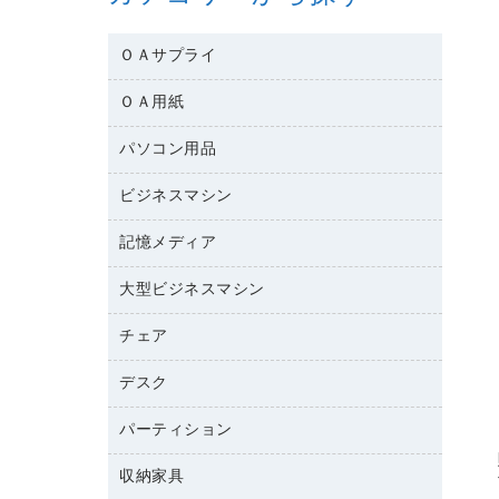
ＯＡサプライ
ＯＡ用紙
互換インクカートリッジ
ワープロリボン
パソコン用品
名刺用紙
リサイクルトナー（リターン方式）
帳票用紙／フォーム用紙
ビジネスマシン
パソコン周辺機器
リサイクルトナー（プール方式）
ワープロ用紙
各種ケーブル
リサイクルインクカートリッジ
記憶メディア
電話機
ラベル用紙
マウスパッド
プリンタ用リボン
レーザープリンタ／複合機
プロッター用紙
大型ビジネスマシン
ブルーレイディスク
マウス
ファクシミリトナー
メモリーカード
ファクシミリ用紙
ＤＶＤ
パソコンバッグ／収納用品
チェア
プリンタ
トナーカートリッジ
プロジェクタ
ハガキ用紙
ＣＤ－ＲＷ
パソコンアクセサリー
コピートナー
ファクシミリ
デスク
応接イス・ベンチ
その他コピー用紙・プリンタ用紙
ＣＤ－Ｒ
ネットワーク／ＬＡＮ機器
インクカートリッジ
パソコン本体
ミーティングチェア
コピー用紙
メディア収納用品
パーティション
ミーティングテーブル
ネットワーク／ＬＡＮアクセサリー
デジタルカメラ
オフィスチェア
インクジェットプリンタ用紙
デスク
セキュリティ用品
収納家具
ホワイトボード・黒板
スキャナー