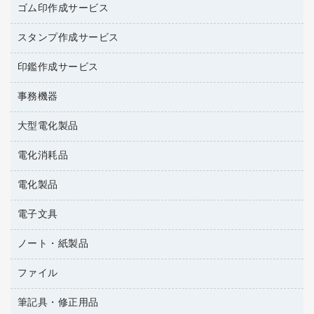
台所用洗剤
ミルク・シュガー
ゴム印作成サービス
カウネットキャラクター商品
作業用雑貨
掃除用品
ミネラルウォーター
スタンプ作成サービス
ゴム印作成サービス
梱包用品
掃除用洗剤
ソフトドリンク
ゴム印（一行印）作成サービス
梱包用テープ
洗濯用品
印鑑作成サービス
シヤチハタスタンプ作成サービス
コーヒーメーカー・備品
ゴム印（フリーサイズ印）作成サービス
工場用品
洗濯用洗剤
カウネットスタンプ作成サービス
インスタントコーヒー
事務機器
印鑑作成サービス
結束用品
消臭・芳香剤
大型電化製品
大型シュレッダー（共配）
園芸用品
殺虫剤
レーザーポインター
ペット用品
飲食用消耗品
電化消耗品
冷蔵庫・キッチン・調理家電
ラミネートフィルム
飲食雑貨用品
テレビ・ＡＶ機器
電化製品
電球・蛍光灯
ラミネータ
ペーパータオル
乾電池・充電池
タイムレコーダー
電子文具
掃除機・クリーナー
ハンドソープ・石鹸
フィルム・カメラ用品
タイムカード
空調・季節家電
トイレ用品
ノート・紙製品
電卓
デスクライト
シュレッダ
その他電化製品
トイレ用洗剤
ラベルライター
アルバム
ファイル
封筒
ＯＨＰ用品
キッチン・調理家電
トイレットペーパー
ラベルテープ
各種テープ
粘着メモ
ＯＡタップ／延長コード
筆記具・修正用品
名刺整理用品
ティッシュペーパー
その他電子文具