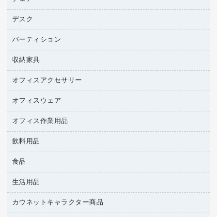
トナーカートリッジ
プロジェクタ
ハガキ用紙
ＣＤ－ＲＷ
パソコンアクセサリー
コピートナー
ファクシミリ
デスク
応接イス・ベンチ
その他コピー用紙・プリンタ用紙
ＣＤ－Ｒ
ネットワーク／ＬＡＮ機器
インクカートリッジ
パソコン本体
ミーティングチェア
コピー用紙
メディア収納用品
パーティション
ミーティングテーブル
ネットワーク／ＬＡＮアクセサリー
デジタルカメラ
オフィスチェア
インクジェットプリンタ用紙
デスク
セキュリティ用品
収納家具
ホワイトボード・黒板
スキャナー
カウンター
スマートフォン／モバイル周辺機器
パーティション
コピー機
オフィスアクセサリー
保管庫・書庫
キーボード／テンキー
インクジェットプリンタ／複合機
金庫
オフィスウェア
オフィスアクセサリー
ＵＳＢハブ／ＵＳＢアクセサリー
ＵＳＢメモリ
ロッカー・下駄箱
ＯＡフィルター
オフィス作業用品
医療・介護・ワーキングウェア
その他収納
ＯＡクリーナー／エアダスター
ブラウス・シャツ
飲料用品
養生用品
ＯＡエプロン
アウター
防災用品
食品
緑茶飲料
ＬＡＮケーブル
防災用備蓄食品・飲料
茶葉・インスタント
ＨＤＤ／ＳＳＤ
生活用品
食品
台車・脚立
紅茶・バラエティ飲料
ディスプレイモニター
菓子
倉庫収納用品
カウネットキャラクター商品
浴室用品
レギュラーコーヒー
作業用手袋