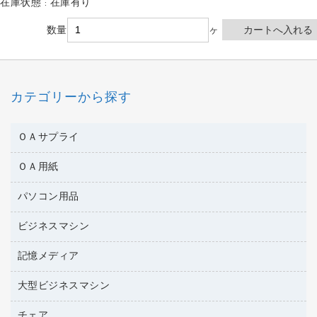
在庫状態 : 在庫有り
数量
ヶ
カテゴリーから探す
ＯＡサプライ
ＯＡ用紙
互換インクカートリッジ
ワープロリボン
パソコン用品
名刺用紙
リサイクルトナー（リターン方式）
帳票用紙／フォーム用紙
ビジネスマシン
パソコン周辺機器
リサイクルトナー（プール方式）
ワープロ用紙
各種ケーブル
リサイクルインクカートリッジ
記憶メディア
電話機
ラベル用紙
マウスパッド
プリンタ用リボン
レーザープリンタ／複合機
プロッター用紙
大型ビジネスマシン
ブルーレイディスク
マウス
ファクシミリトナー
メモリーカード
ファクシミリ用紙
ＤＶＤ
パソコンバッグ／収納用品
チェア
プリンタ