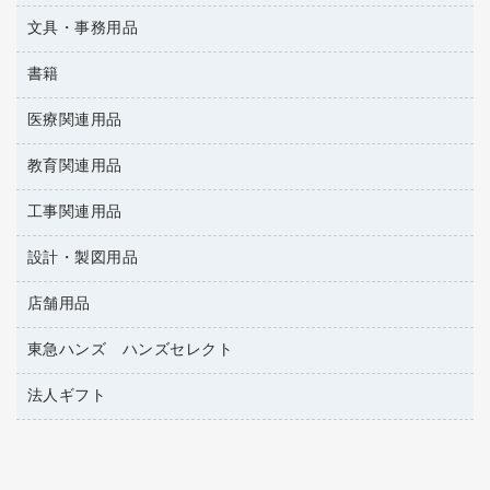
懐中電灯・ライト
伝票
ＡＶ機器・アクセサリー
板目表紙・綴込表紙
ダストボックス
文具・事務用品
万年筆
典礼用品
背幅が伸びるファイル
タオル・アメニティ用品
筆ペン
帳簿
書籍
輪ゴム
統一伝票用ファイル
その他雑貨
消しゴム
慶弔用品
両面テープ
収納保存用品
医療関連用品
雑誌
スリッパ・サンダル・シューズ
修正液・修正ペン
額縁
名札
持ち出しファイル
パソコンソフト
スポーツ・レジャー用品
修正テープ
教育関連用品
保健用品
各種用紙
保管・整理用品
レターファイル
ゴミ袋
蛍光マーカー
使い捨て手袋
ルーズリーフ
壁面／足元収納
工事関連用品
教育関連用品
リングファイル
キッチン用品
鉛筆
感染症対策用品
バインダーノート
文書保存箱
プレゼン用ファイル
設計・製図用品
工事関連用品
マーキングペン（油性）
介護用品
ノート
備品／小物ケース
フラットファイル
屋外用品
マーキングペン（水性）
医療関連用品
店舗用品
設計・製図用品
透明テープ 事務用
フォルダー
ホワイトボード用マーカー
電話台
東急ハンズ ハンズセレクト
店舗運営用品
ファイルボックス
ボールペン用替芯
製本用品
陳列什器
パイプ式ファイル
法人ギフト
東急ハンズ
ボールペン（油性）
針なしステープラー
紙手提げ袋
その他ファイル
ボールペン（ゲルインク）
高島屋
紙めくり
レジ・ポリ袋
コンピュータ用ファイル
シャープペンシル用替芯
カウネットギフト
裁断機
ディスプレイ用品