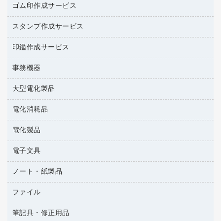
台所用洗剤
ミルク・シュガー
ゴム印作成サービス
カウネットキャラクター商品
作業用雑貨
掃除用品
ミネラルウォーター
スタンプ作成サービス
ゴム印作成サービス
梱包用品
掃除用洗剤
ソフトドリンク
ゴム印（一行印）作成サービス
梱包用テープ
洗濯用品
印鑑作成サービス
シヤチハタスタンプ作成サービス
コーヒーメーカー・備品
ゴム印（フリーサイズ印）作成サービス
工場用品
洗濯用洗剤
カウネットスタンプ作成サービス
インスタントコーヒー
事務機器
印鑑作成サービス
結束用品
消臭・芳香剤
大型電化製品
大型シュレッダー（共配）
園芸用品
殺虫剤
レーザーポインター
ペット用品
飲食用消耗品
電化消耗品
冷蔵庫・キッチン・調理家電
ラミネートフィルム
飲食雑貨用品
テレビ・ＡＶ機器
電化製品
電球・蛍光灯
ラミネータ
ペーパータオル
乾電池・充電池
タイムレコーダー
電子文具
掃除機・クリーナー
ハンドソープ・石鹸
フィルム・カメラ用品
タイムカード
空調・季節家電
トイレ用品
ノート・紙製品
電卓
デスクライト
シュレッダ
その他電化製品
トイレ用洗剤
ラベルライター
アルバム
ファイル
封筒
ＯＨＰ用品
キッチン・調理家電
トイレットペーパー
ラベルテープ
各種テープ
粘着メモ
ＯＡタップ／延長コード
筆記具・修正用品
名刺整理用品
ティッシュペーパー
その他電子文具