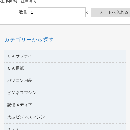
在庫状態 : 在庫有り
数量
ヶ
カテゴリーから探す
ＯＡサプライ
ＯＡ用紙
互換インクカートリッジ
ワープロリボン
パソコン用品
名刺用紙
リサイクルトナー（リターン方式）
帳票用紙／フォーム用紙
ビジネスマシン
パソコン周辺機器
リサイクルトナー（プール方式）
ワープロ用紙
各種ケーブル
リサイクルインクカートリッジ
記憶メディア
電話機
ラベル用紙
マウスパッド
プリンタ用リボン
レーザープリンタ／複合機
プロッター用紙
大型ビジネスマシン
ブルーレイディスク
マウス
ファクシミリトナー
メモリーカード
ファクシミリ用紙
ＤＶＤ
パソコンバッグ／収納用品
チェア
プリンタ