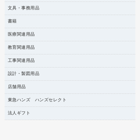
懐中電灯・ライト
伝票
ＡＶ機器・アクセサリー
板目表紙・綴込表紙
ダストボックス
文具・事務用品
万年筆
典礼用品
背幅が伸びるファイル
タオル・アメニティ用品
筆ペン
帳簿
書籍
輪ゴム
統一伝票用ファイル
その他雑貨
消しゴム
慶弔用品
両面テープ
収納保存用品
医療関連用品
雑誌
スリッパ・サンダル・シューズ
修正液・修正ペン
額縁
名札
持ち出しファイル
パソコンソフト
スポーツ・レジャー用品
修正テープ
教育関連用品
保健用品
各種用紙
保管・整理用品
レターファイル
ゴミ袋
蛍光マーカー
使い捨て手袋
ルーズリーフ
壁面／足元収納
工事関連用品
教育関連用品
リングファイル
キッチン用品
鉛筆
感染症対策用品
バインダーノート
文書保存箱
プレゼン用ファイル
設計・製図用品
工事関連用品
マーキングペン（油性）
介護用品
ノート
備品／小物ケース
フラットファイル
屋外用品
マーキングペン（水性）
医療関連用品
店舗用品
設計・製図用品
透明テープ 事務用
フォルダー
ホワイトボード用マーカー
電話台
東急ハンズ ハンズセレクト
店舗運営用品
ファイルボックス
ボールペン用替芯
製本用品
陳列什器
パイプ式ファイル
法人ギフト
東急ハンズ
ボールペン（油性）
針なしステープラー
紙手提げ袋
その他ファイル
ボールペン（ゲルインク）
高島屋
紙めくり
レジ・ポリ袋
コンピュータ用ファイル
シャープペンシル用替芯
カウネットギフト
裁断機
ディスプレイ用品