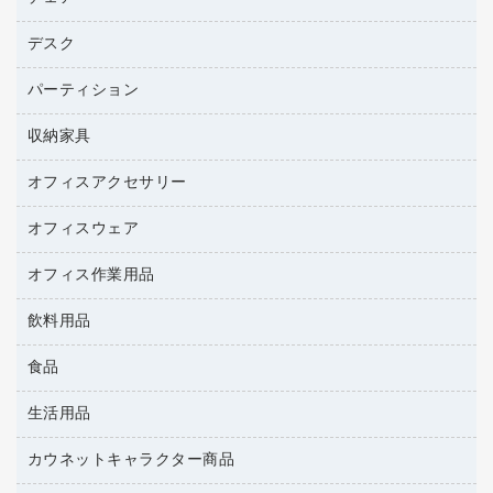
トナーカートリッジ
プロジェクタ
ハガキ用紙
ＣＤ－ＲＷ
パソコンアクセサリー
コピートナー
ファクシミリ
デスク
応接イス・ベンチ
その他コピー用紙・プリンタ用紙
ＣＤ－Ｒ
ネットワーク／ＬＡＮ機器
インクカートリッジ
パソコン本体
ミーティングチェア
コピー用紙
メディア収納用品
パーティション
ミーティングテーブル
ネットワーク／ＬＡＮアクセサリー
デジタルカメラ
オフィスチェア
インクジェットプリンタ用紙
デスク
セキュリティ用品
収納家具
ホワイトボード・黒板
スキャナー
カウンター
スマートフォン／モバイル周辺機器
パーティション
コピー機
オフィスアクセサリー
保管庫・書庫
キーボード／テンキー
インクジェットプリンタ／複合機
金庫
オフィスウェア
オフィスアクセサリー
ＵＳＢハブ／ＵＳＢアクセサリー
ＵＳＢメモリ
ロッカー・下駄箱
ＯＡフィルター
オフィス作業用品
医療・介護・ワーキングウェア
その他収納
ＯＡクリーナー／エアダスター
ブラウス・シャツ
飲料用品
養生用品
ＯＡエプロン
アウター
防災用品
食品
緑茶飲料
ＬＡＮケーブル
防災用備蓄食品・飲料
茶葉・インスタント
ＨＤＤ／ＳＳＤ
生活用品
食品
台車・脚立
紅茶・バラエティ飲料
ディスプレイモニター
菓子
倉庫収納用品
カウネットキャラクター商品
浴室用品
レギュラーコーヒー
作業用手袋