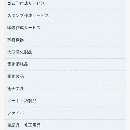
台所用洗剤
ミルク・シュガー
ゴム印作成サービス
カウネットキャラクター商品
作業用雑貨
掃除用品
ミネラルウォーター
スタンプ作成サービス
ゴム印作成サービス
梱包用品
掃除用洗剤
ソフトドリンク
ゴム印（一行印）作成サービス
梱包用テープ
洗濯用品
印鑑作成サービス
シヤチハタスタンプ作成サービス
コーヒーメーカー・備品
ゴム印（フリーサイズ印）作成サービス
工場用品
洗濯用洗剤
カウネットスタンプ作成サービス
インスタントコーヒー
事務機器
印鑑作成サービス
結束用品
消臭・芳香剤
大型電化製品
大型シュレッダー（共配）
園芸用品
殺虫剤
レーザーポインター
ペット用品
飲食用消耗品
電化消耗品
冷蔵庫・キッチン・調理家電
ラミネートフィルム
飲食雑貨用品
テレビ・ＡＶ機器
電化製品
電球・蛍光灯
ラミネータ
ペーパータオル
乾電池・充電池
タイムレコーダー
電子文具
掃除機・クリーナー
ハンドソープ・石鹸
フィルム・カメラ用品
タイムカード
空調・季節家電
トイレ用品
ノート・紙製品
電卓
デスクライト
シュレッダ
その他電化製品
トイレ用洗剤
ラベルライター
アルバム
ファイル
封筒
ＯＨＰ用品
キッチン・調理家電
トイレットペーパー
ラベルテープ
各種テープ
粘着メモ
ＯＡタップ／延長コード
筆記具・修正用品
名刺整理用品
ティッシュペーパー
その他電子文具