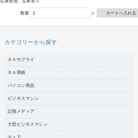
在庫状態 : 在庫有り
数量
ヶ
カテゴリーから探す
ＯＡサプライ
ＯＡ用紙
互換インクカートリッジ
ワープロリボン
パソコン用品
名刺用紙
リサイクルトナー（リターン方式）
帳票用紙／フォーム用紙
ビジネスマシン
パソコン周辺機器
リサイクルトナー（プール方式）
ワープロ用紙
各種ケーブル
リサイクルインクカートリッジ
記憶メディア
電話機
ラベル用紙
マウスパッド
プリンタ用リボン
レーザープリンタ／複合機
プロッター用紙
大型ビジネスマシン
ブルーレイディスク
マウス
ファクシミリトナー
メモリーカード
ファクシミリ用紙
ＤＶＤ
パソコンバッグ／収納用品
チェア
プリンタ