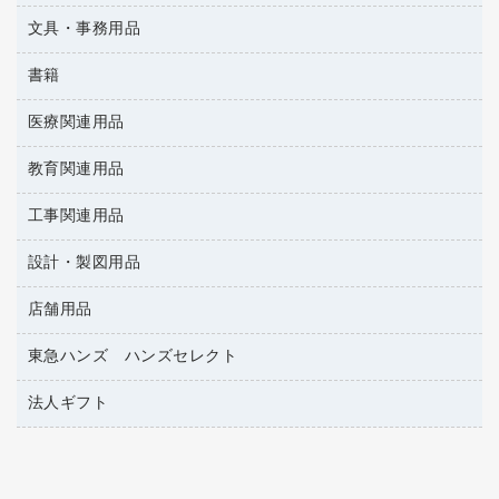
懐中電灯・ライト
伝票
ＡＶ機器・アクセサリー
板目表紙・綴込表紙
ダストボックス
文具・事務用品
万年筆
典礼用品
背幅が伸びるファイル
タオル・アメニティ用品
筆ペン
帳簿
書籍
輪ゴム
統一伝票用ファイル
その他雑貨
消しゴム
慶弔用品
両面テープ
収納保存用品
医療関連用品
雑誌
スリッパ・サンダル・シューズ
修正液・修正ペン
額縁
名札
持ち出しファイル
パソコンソフト
スポーツ・レジャー用品
修正テープ
教育関連用品
保健用品
各種用紙
保管・整理用品
レターファイル
ゴミ袋
蛍光マーカー
使い捨て手袋
ルーズリーフ
壁面／足元収納
工事関連用品
教育関連用品
リングファイル
キッチン用品
鉛筆
感染症対策用品
バインダーノート
文書保存箱
プレゼン用ファイル
設計・製図用品
工事関連用品
マーキングペン（油性）
介護用品
ノート
備品／小物ケース
フラットファイル
屋外用品
マーキングペン（水性）
医療関連用品
店舗用品
設計・製図用品
透明テープ 事務用
フォルダー
ホワイトボード用マーカー
電話台
東急ハンズ ハンズセレクト
店舗運営用品
ファイルボックス
ボールペン用替芯
製本用品
陳列什器
パイプ式ファイル
法人ギフト
東急ハンズ
ボールペン（油性）
針なしステープラー
紙手提げ袋
その他ファイル
ボールペン（ゲルインク）
高島屋
紙めくり
レジ・ポリ袋
コンピュータ用ファイル
シャープペンシル用替芯
カウネットギフト
裁断機
ディスプレイ用品