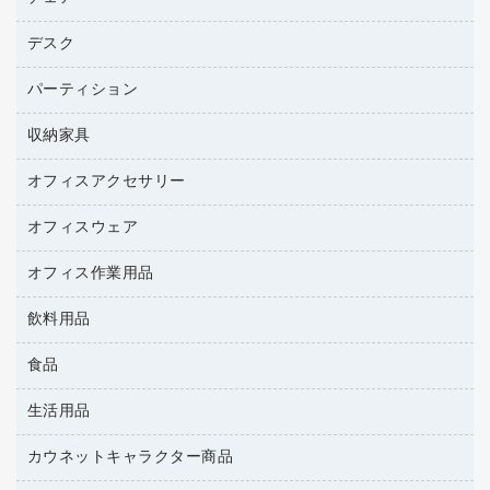
トナーカートリッジ
プロジェクタ
ハガキ用紙
ＣＤ－ＲＷ
パソコンアクセサリー
コピートナー
ファクシミリ
デスク
応接イス・ベンチ
その他コピー用紙・プリンタ用紙
ＣＤ－Ｒ
ネットワーク／ＬＡＮ機器
インクカートリッジ
パソコン本体
ミーティングチェア
コピー用紙
メディア収納用品
パーティション
ミーティングテーブル
ネットワーク／ＬＡＮアクセサリー
デジタルカメラ
オフィスチェア
インクジェットプリンタ用紙
デスク
セキュリティ用品
収納家具
ホワイトボード・黒板
スキャナー
カウンター
スマートフォン／モバイル周辺機器
パーティション
コピー機
オフィスアクセサリー
保管庫・書庫
キーボード／テンキー
インクジェットプリンタ／複合機
金庫
オフィスウェア
オフィスアクセサリー
ＵＳＢハブ／ＵＳＢアクセサリー
ＵＳＢメモリ
ロッカー・下駄箱
ＯＡフィルター
オフィス作業用品
医療・介護・ワーキングウェア
その他収納
ＯＡクリーナー／エアダスター
ブラウス・シャツ
飲料用品
養生用品
ＯＡエプロン
アウター
防災用品
食品
緑茶飲料
ＬＡＮケーブル
防災用備蓄食品・飲料
茶葉・インスタント
ＨＤＤ／ＳＳＤ
生活用品
食品
台車・脚立
紅茶・バラエティ飲料
ディスプレイモニター
菓子
倉庫収納用品
カウネットキャラクター商品
浴室用品
レギュラーコーヒー
作業用手袋