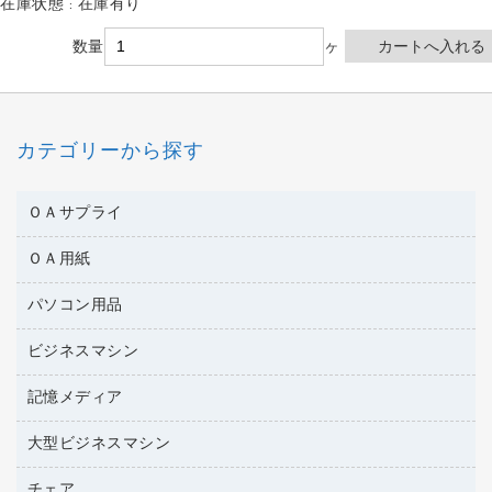
在庫状態 : 在庫有り
数量
ヶ
カテゴリーから探す
ＯＡサプライ
ＯＡ用紙
互換インクカートリッジ
ワープロリボン
パソコン用品
名刺用紙
リサイクルトナー（リターン方式）
帳票用紙／フォーム用紙
ビジネスマシン
パソコン周辺機器
リサイクルトナー（プール方式）
ワープロ用紙
各種ケーブル
リサイクルインクカートリッジ
記憶メディア
電話機
ラベル用紙
マウスパッド
プリンタ用リボン
レーザープリンタ／複合機
プロッター用紙
大型ビジネスマシン
ブルーレイディスク
マウス
ファクシミリトナー
メモリーカード
ファクシミリ用紙
ＤＶＤ
パソコンバッグ／収納用品
チェア
プリンタ