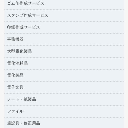
台所用洗剤
ミルク・シュガー
ゴム印作成サービス
カウネットキャラクター商品
作業用雑貨
掃除用品
ミネラルウォーター
スタンプ作成サービス
ゴム印作成サービス
梱包用品
掃除用洗剤
ソフトドリンク
ゴム印（一行印）作成サービス
梱包用テープ
洗濯用品
印鑑作成サービス
シヤチハタスタンプ作成サービス
コーヒーメーカー・備品
ゴム印（フリーサイズ印）作成サービス
工場用品
洗濯用洗剤
カウネットスタンプ作成サービス
インスタントコーヒー
事務機器
印鑑作成サービス
結束用品
消臭・芳香剤
大型電化製品
大型シュレッダー（共配）
園芸用品
殺虫剤
レーザーポインター
ペット用品
飲食用消耗品
電化消耗品
冷蔵庫・キッチン・調理家電
ラミネートフィルム
飲食雑貨用品
テレビ・ＡＶ機器
電化製品
電球・蛍光灯
ラミネータ
ペーパータオル
乾電池・充電池
タイムレコーダー
電子文具
掃除機・クリーナー
ハンドソープ・石鹸
フィルム・カメラ用品
タイムカード
空調・季節家電
トイレ用品
ノート・紙製品
電卓
デスクライト
シュレッダ
その他電化製品
トイレ用洗剤
ラベルライター
アルバム
ファイル
封筒
ＯＨＰ用品
キッチン・調理家電
トイレットペーパー
ラベルテープ
各種テープ
粘着メモ
ＯＡタップ／延長コード
筆記具・修正用品
名刺整理用品
ティッシュペーパー
その他電子文具