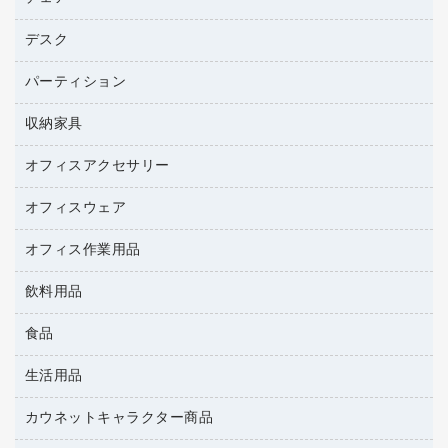
トナーカートリッジ
プロジェクタ
ハガキ用紙
ＣＤ－ＲＷ
パソコンアクセサリー
コピートナー
ファクシミリ
デスク
応接イス・ベンチ
その他コピー用紙・プリンタ用紙
ＣＤ－Ｒ
ネットワーク／ＬＡＮ機器
インクカートリッジ
パソコン本体
ミーティングチェア
コピー用紙
メディア収納用品
パーティション
ミーティングテーブル
ネットワーク／ＬＡＮアクセサリー
デジタルカメラ
オフィスチェア
インクジェットプリンタ用紙
デスク
セキュリティ用品
収納家具
ホワイトボード・黒板
スキャナー
カウンター
スマートフォン／モバイル周辺機器
パーティション
コピー機
オフィスアクセサリー
保管庫・書庫
キーボード／テンキー
インクジェットプリンタ／複合機
金庫
オフィスウェア
オフィスアクセサリー
ＵＳＢハブ／ＵＳＢアクセサリー
ＵＳＢメモリ
ロッカー・下駄箱
ＯＡフィルター
オフィス作業用品
医療・介護・ワーキングウェア
その他収納
ＯＡクリーナー／エアダスター
ブラウス・シャツ
飲料用品
養生用品
ＯＡエプロン
アウター
防災用品
食品
緑茶飲料
ＬＡＮケーブル
防災用備蓄食品・飲料
茶葉・インスタント
ＨＤＤ／ＳＳＤ
生活用品
食品
台車・脚立
紅茶・バラエティ飲料
ディスプレイモニター
菓子
倉庫収納用品
カウネットキャラクター商品
浴室用品
レギュラーコーヒー
作業用手袋