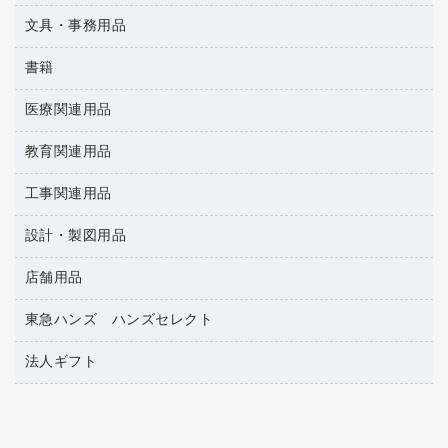
懐中電灯・ライト
伝票
ＡＶ機器・アクセサリー
板目表紙・綴込表紙
ダストボックス
文具・事務用品
万年筆
典礼用品
背幅が伸びるファイル
タオル・アメニティ用品
筆ペン
帳簿
書籍
輪ゴム
統一伝票用ファイル
その他雑貨
消しゴム
慶弔用品
両面テープ
収納保存用品
医療関連用品
雑誌
スリッパ・サンダル・シューズ
修正液・修正ペン
額縁
名札
持ち出しファイル
パソコンソフト
スポーツ・レジャー用品
修正テープ
教育関連用品
保健用品
各種用紙
保管・整理用品
レターファイル
ゴミ袋
蛍光マーカー
使い捨て手袋
ルーズリーフ
壁面／足元収納
工事関連用品
教育関連用品
リングファイル
キッチン用品
鉛筆
感染症対策用品
バインダーノート
文書保存箱
プレゼン用ファイル
設計・製図用品
工事関連用品
マーキングペン（油性）
介護用品
ノート
備品／小物ケース
フラットファイル
屋外用品
マーキングペン（水性）
医療関連用品
店舗用品
設計・製図用品
透明テープ 事務用
フォルダー
ホワイトボード用マーカー
電話台
東急ハンズ ハンズセレクト
店舗運営用品
ファイルボックス
ボールペン用替芯
製本用品
陳列什器
パイプ式ファイル
法人ギフト
東急ハンズ
ボールペン（油性）
針なしステープラー
紙手提げ袋
その他ファイル
ボールペン（ゲルインク）
高島屋
紙めくり
レジ・ポリ袋
コンピュータ用ファイル
シャープペンシル用替芯
カウネットギフト
裁断機
ディスプレイ用品