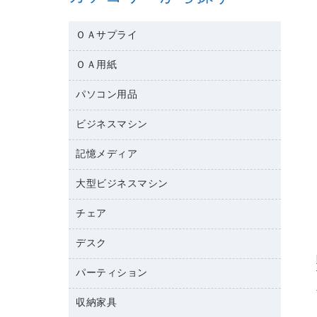
ＯＡサプライ
ＯＡ用紙
互換インクカートリッジ
ワープロリボン
パソコン用品
名刺用紙
リサイクルトナー（リターン方式）
帳票用紙／フォーム用紙
ビジネスマシン
パソコン周辺機器
リサイクルトナー（プール方式）
ワープロ用紙
各種ケーブル
リサイクルインクカートリッジ
記憶メディア
電話機
ラベル用紙
マウスパッド
プリンタ用リボン
レーザープリンタ／複合機
プロッター用紙
大型ビジネスマシン
ブルーレイディスク
マウス
ファクシミリトナー
メモリーカード
ファクシミリ用紙
ＤＶＤ
パソコンバッグ／収納用品
チェア
プリンタ
トナーカートリッジ
プロジェクタ
ハガキ用紙
ＣＤ－ＲＷ
パソコンアクセサリー
コピートナー
ファクシミリ
デスク
応接イス・ベンチ
その他コピー用紙・プリンタ用紙
ＣＤ－Ｒ
ネットワーク／ＬＡＮ機器
インクカートリッジ
パソコン本体
ミーティングチェア
コピー用紙
メディア収納用品
パーティション
ミーティングテーブル
ネットワーク／ＬＡＮアクセサリー
デジタルカメラ
オフィスチェア
インクジェットプリンタ用紙
デスク
セキュリティ用品
収納家具
ホワイトボード・黒板
スキャナー