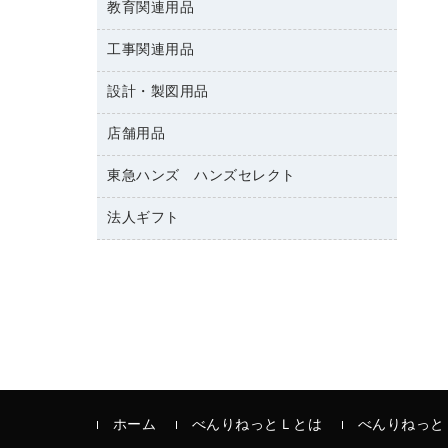
修正テープ
教育関連用品
保健用品
各種用紙
保管・整理用品
レターファイル
ゴミ袋
蛍光マーカー
使い捨て手袋
ルーズリーフ
壁面／足元収納
工事関連用品
教育関連用品
リングファイル
キッチン用品
鉛筆
感染症対策用品
バインダーノート
文書保存箱
プレゼン用ファイル
設計・製図用品
工事関連用品
マーキングペン（油性）
介護用品
ノート
備品／小物ケース
フラットファイル
屋外用品
マーキングペン（水性）
医療関連用品
店舗用品
設計・製図用品
透明テープ 事務用
フォルダー
ホワイトボード用マーカー
電話台
東急ハンズ ハンズセレクト
店舗運営用品
ファイルボックス
ボールペン用替芯
製本用品
陳列什器
パイプ式ファイル
法人ギフト
東急ハンズ
ボールペン（油性）
針なしステープラー
紙手提げ袋
その他ファイル
ボールペン（ゲルインク）
高島屋
紙めくり
レジ・ポリ袋
コンピュータ用ファイル
シャープペンシル用替芯
カウネットギフト
裁断機
ディスプレイ用品
クリヤーホルダー
シャープペンシル
結束・とじ込み用品
サイン・看板用品
クリヤーブック（差替式）
掲示用品
カウンター／お会計用品
クリヤーブック（固定式）
液体のり
ＰＯＰ用品
クリップボード
印章用品
ホーム
べんりねっとＬとは
べんりねっと
カードケース