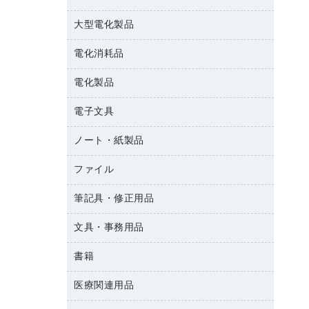
結束用品
消臭・芳香剤
大型電化製品
大型シュレッダー（共配）
園芸用品
殺虫剤
レーザーポインター
ペット用品
飲食用消耗品
電化消耗品
冷蔵庫・キッチン・調理家電
ラミネートフィルム
飲食雑貨用品
テレビ・ＡＶ機器
電化製品
電球・蛍光灯
ラミネータ
ペーパータオル
乾電池・充電池
タイムレコーダー
電子文具
掃除機・クリーナー
ハンドソープ・石鹸
フィルム・カメラ用品
タイムカード
空調・季節家電
トイレ用品
ノート・紙製品
電卓
デスクライト
シュレッダ
その他電化製品
トイレ用洗剤
ラベルライター
アルバム
ファイル
封筒
ＯＨＰ用品
キッチン・調理家電
トイレットペーパー
ラベルテープ
各種テープ
粘着メモ
ＯＡタップ／延長コード
筆記具・修正用品
名刺整理用品
ティッシュペーパー
その他電子文具
懐中電灯・ライト
伝票
ＡＶ機器・アクセサリー
板目表紙・綴込表紙
ダストボックス
文具・事務用品
万年筆
典礼用品
背幅が伸びるファイル
タオル・アメニティ用品
筆ペン
帳簿
書籍
輪ゴム
統一伝票用ファイル
その他雑貨
消しゴム
慶弔用品
両面テープ
収納保存用品
医療関連用品
雑誌
スリッパ・サンダル・シューズ
修正液・修正ペン
額縁
名札
持ち出しファイル
パソコンソフト
スポーツ・レジャー用品