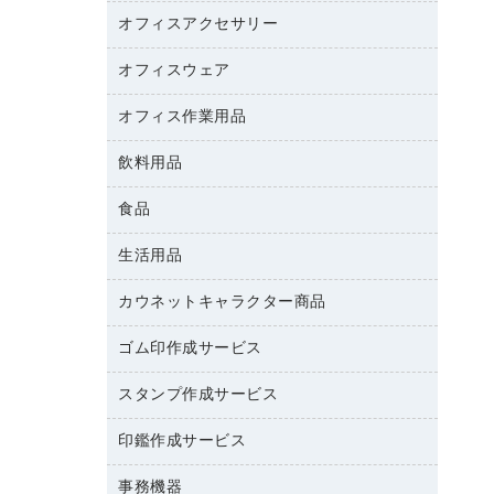
カウンター
スマートフォン／モバイル周辺機器
パーティション
コピー機
オフィスアクセサリー
保管庫・書庫
キーボード／テンキー
インクジェットプリンタ／複合機
金庫
オフィスウェア
オフィスアクセサリー
ＵＳＢハブ／ＵＳＢアクセサリー
ＵＳＢメモリ
ロッカー・下駄箱
ＯＡフィルター
オフィス作業用品
医療・介護・ワーキングウェア
その他収納
ＯＡクリーナー／エアダスター
ブラウス・シャツ
飲料用品
養生用品
ＯＡエプロン
アウター
防災用品
食品
緑茶飲料
ＬＡＮケーブル
防災用備蓄食品・飲料
茶葉・インスタント
ＨＤＤ／ＳＳＤ
生活用品
食品
台車・脚立
紅茶・バラエティ飲料
ディスプレイモニター
菓子
倉庫収納用品
カウネットキャラクター商品
浴室用品
レギュラーコーヒー
作業用手袋
台所用洗剤
ミルク・シュガー
ゴム印作成サービス
カウネットキャラクター商品
作業用雑貨
掃除用品
ミネラルウォーター
スタンプ作成サービス
ゴム印作成サービス
梱包用品
掃除用洗剤
ソフトドリンク
ゴム印（一行印）作成サービス
梱包用テープ
洗濯用品
印鑑作成サービス
シヤチハタスタンプ作成サービス
コーヒーメーカー・備品
ゴム印（フリーサイズ印）作成サービス
工場用品
洗濯用洗剤
カウネットスタンプ作成サービス
インスタントコーヒー
事務機器
印鑑作成サービス