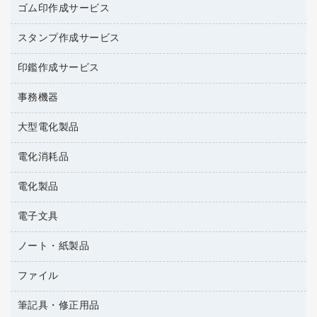
台所用洗剤
ミルク・シュガー
ゴム印作成サービス
カウネットキャラクター商品
作業用雑貨
掃除用品
ミネラルウォーター
スタンプ作成サービス
ゴム印作成サービス
梱包用品
掃除用洗剤
ソフトドリンク
ゴム印（一行印）作成サービス
梱包用テープ
洗濯用品
印鑑作成サービス
シヤチハタスタンプ作成サービス
コーヒーメーカー・備品
ゴム印（フリーサイズ印）作成サービス
工場用品
洗濯用洗剤
カウネットスタンプ作成サービス
インスタントコーヒー
事務機器
印鑑作成サービス
結束用品
消臭・芳香剤
大型電化製品
大型シュレッダー（共配）
園芸用品
殺虫剤
レーザーポインター
ペット用品
飲食用消耗品
電化消耗品
冷蔵庫・キッチン・調理家電
ラミネートフィルム
飲食雑貨用品
テレビ・ＡＶ機器
電化製品
電球・蛍光灯
ラミネータ
ペーパータオル
乾電池・充電池
タイムレコーダー
電子文具
掃除機・クリーナー
ハンドソープ・石鹸
フィルム・カメラ用品
タイムカード
空調・季節家電
トイレ用品
ノート・紙製品
電卓
デスクライト
シュレッダ
その他電化製品
トイレ用洗剤
ラベルライター
アルバム
ファイル
封筒
ＯＨＰ用品
キッチン・調理家電
トイレットペーパー
ラベルテープ
各種テープ
粘着メモ
ＯＡタップ／延長コード
筆記具・修正用品
名刺整理用品
ティッシュペーパー
その他電子文具