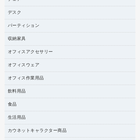
トナーカートリッジ
プロジェクタ
ハガキ用紙
ＣＤ－ＲＷ
パソコンアクセサリー
コピートナー
ファクシミリ
デスク
応接イス・ベンチ
その他コピー用紙・プリンタ用紙
ＣＤ－Ｒ
ネットワーク／ＬＡＮ機器
インクカートリッジ
パソコン本体
ミーティングチェア
コピー用紙
メディア収納用品
パーティション
ミーティングテーブル
ネットワーク／ＬＡＮアクセサリー
デジタルカメラ
オフィスチェア
インクジェットプリンタ用紙
デスク
セキュリティ用品
収納家具
ホワイトボード・黒板
スキャナー
カウンター
スマートフォン／モバイル周辺機器
パーティション
コピー機
オフィスアクセサリー
保管庫・書庫
キーボード／テンキー
インクジェットプリンタ／複合機
金庫
オフィスウェア
オフィスアクセサリー
ＵＳＢハブ／ＵＳＢアクセサリー
ＵＳＢメモリ
ロッカー・下駄箱
ＯＡフィルター
オフィス作業用品
医療・介護・ワーキングウェア
その他収納
ＯＡクリーナー／エアダスター
ブラウス・シャツ
飲料用品
養生用品
ＯＡエプロン
アウター
防災用品
食品
緑茶飲料
ＬＡＮケーブル
防災用備蓄食品・飲料
茶葉・インスタント
ＨＤＤ／ＳＳＤ
生活用品
食品
台車・脚立
紅茶・バラエティ飲料
ディスプレイモニター
菓子
倉庫収納用品
カウネットキャラクター商品
浴室用品
レギュラーコーヒー
作業用手袋