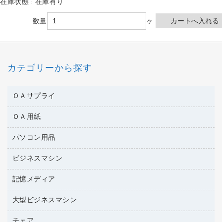
在庫状態 : 在庫有り
数量
ヶ
カテゴリーから探す
ＯＡサプライ
ＯＡ用紙
互換インクカートリッジ
ワープロリボン
パソコン用品
名刺用紙
リサイクルトナー（リターン方式）
帳票用紙／フォーム用紙
ビジネスマシン
パソコン周辺機器
リサイクルトナー（プール方式）
ワープロ用紙
各種ケーブル
リサイクルインクカートリッジ
記憶メディア
電話機
ラベル用紙
マウスパッド
プリンタ用リボン
レーザープリンタ／複合機
プロッター用紙
大型ビジネスマシン
ブルーレイディスク
マウス
ファクシミリトナー
メモリーカード
ファクシミリ用紙
ＤＶＤ
パソコンバッグ／収納用品
チェア
プリンタ