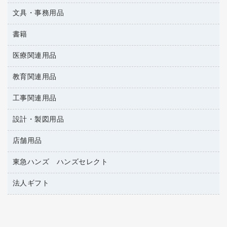
懐中電灯・ライト
伝票
ＡＶ機器・アクセサリー
板目表紙・綴込表紙
ダストボックス
文具・事務用品
万年筆
典礼用品
背幅が伸びるファイル
タオル・アメニティ用品
筆ペン
帳簿
書籍
輪ゴム
統一伝票用ファイル
その他雑貨
消しゴム
慶弔用品
両面テープ
収納保存用品
医療関連用品
雑誌
スリッパ・サンダル・シューズ
修正液・修正ペン
額縁
名札
持ち出しファイル
パソコンソフト
スポーツ・レジャー用品
修正テープ
教育関連用品
保健用品
各種用紙
保管・整理用品
レターファイル
ゴミ袋
蛍光マーカー
使い捨て手袋
ルーズリーフ
壁面／足元収納
工事関連用品
教育関連用品
リングファイル
キッチン用品
鉛筆
感染症対策用品
バインダーノート
文書保存箱
プレゼン用ファイル
設計・製図用品
工事関連用品
マーキングペン（油性）
介護用品
ノート
備品／小物ケース
フラットファイル
屋外用品
マーキングペン（水性）
医療関連用品
店舗用品
設計・製図用品
透明テープ 事務用
フォルダー
ホワイトボード用マーカー
電話台
東急ハンズ ハンズセレクト
店舗運営用品
ファイルボックス
ボールペン用替芯
製本用品
陳列什器
パイプ式ファイル
法人ギフト
東急ハンズ
ボールペン（油性）
針なしステープラー
紙手提げ袋
その他ファイル
ボールペン（ゲルインク）
高島屋
紙めくり
レジ・ポリ袋
コンピュータ用ファイル
シャープペンシル用替芯
カウネットギフト
裁断機
ディスプレイ用品