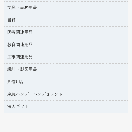
懐中電灯・ライト
伝票
ＡＶ機器・アクセサリー
板目表紙・綴込表紙
ダストボックス
文具・事務用品
万年筆
典礼用品
背幅が伸びるファイル
タオル・アメニティ用品
筆ペン
帳簿
書籍
輪ゴム
統一伝票用ファイル
その他雑貨
消しゴム
慶弔用品
両面テープ
収納保存用品
医療関連用品
雑誌
スリッパ・サンダル・シューズ
修正液・修正ペン
額縁
名札
持ち出しファイル
パソコンソフト
スポーツ・レジャー用品
修正テープ
教育関連用品
保健用品
各種用紙
保管・整理用品
レターファイル
ゴミ袋
蛍光マーカー
使い捨て手袋
ルーズリーフ
壁面／足元収納
工事関連用品
教育関連用品
リングファイル
キッチン用品
鉛筆
感染症対策用品
バインダーノート
文書保存箱
プレゼン用ファイル
設計・製図用品
工事関連用品
マーキングペン（油性）
介護用品
ノート
備品／小物ケース
フラットファイル
屋外用品
マーキングペン（水性）
医療関連用品
店舗用品
設計・製図用品
透明テープ 事務用
フォルダー
ホワイトボード用マーカー
電話台
東急ハンズ ハンズセレクト
店舗運営用品
ファイルボックス
ボールペン用替芯
製本用品
陳列什器
パイプ式ファイル
法人ギフト
東急ハンズ
ボールペン（油性）
針なしステープラー
紙手提げ袋
その他ファイル
ボールペン（ゲルインク）
高島屋
紙めくり
レジ・ポリ袋
コンピュータ用ファイル
シャープペンシル用替芯
カウネットギフト
裁断機
ディスプレイ用品