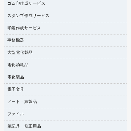
台所用洗剤
ミルク・シュガー
ゴム印作成サービス
カウネットキャラクター商品
作業用雑貨
掃除用品
ミネラルウォーター
スタンプ作成サービス
ゴム印作成サービス
梱包用品
掃除用洗剤
ソフトドリンク
ゴム印（一行印）作成サービス
梱包用テープ
洗濯用品
印鑑作成サービス
シヤチハタスタンプ作成サービス
コーヒーメーカー・備品
ゴム印（フリーサイズ印）作成サービス
工場用品
洗濯用洗剤
カウネットスタンプ作成サービス
インスタントコーヒー
事務機器
印鑑作成サービス
結束用品
消臭・芳香剤
大型電化製品
大型シュレッダー（共配）
園芸用品
殺虫剤
レーザーポインター
ペット用品
飲食用消耗品
電化消耗品
冷蔵庫・キッチン・調理家電
ラミネートフィルム
飲食雑貨用品
テレビ・ＡＶ機器
電化製品
電球・蛍光灯
ラミネータ
ペーパータオル
乾電池・充電池
タイムレコーダー
電子文具
掃除機・クリーナー
ハンドソープ・石鹸
フィルム・カメラ用品
タイムカード
空調・季節家電
トイレ用品
ノート・紙製品
電卓
デスクライト
シュレッダ
その他電化製品
トイレ用洗剤
ラベルライター
アルバム
ファイル
封筒
ＯＨＰ用品
キッチン・調理家電
トイレットペーパー
ラベルテープ
各種テープ
粘着メモ
ＯＡタップ／延長コード
筆記具・修正用品
名刺整理用品
ティッシュペーパー
その他電子文具