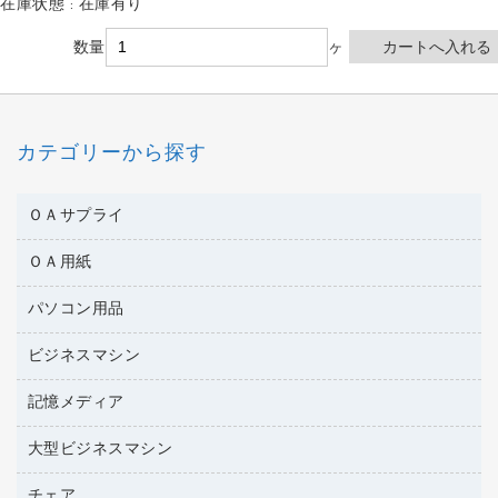
在庫状態 : 在庫有り
数量
ヶ
カテゴリーから探す
ＯＡサプライ
ＯＡ用紙
互換インクカートリッジ
ワープロリボン
パソコン用品
名刺用紙
リサイクルトナー（リターン方式）
帳票用紙／フォーム用紙
ビジネスマシン
パソコン周辺機器
リサイクルトナー（プール方式）
ワープロ用紙
各種ケーブル
リサイクルインクカートリッジ
記憶メディア
電話機
ラベル用紙
マウスパッド
プリンタ用リボン
レーザープリンタ／複合機
プロッター用紙
大型ビジネスマシン
ブルーレイディスク
マウス
ファクシミリトナー
メモリーカード
ファクシミリ用紙
ＤＶＤ
パソコンバッグ／収納用品
チェア
プリンタ