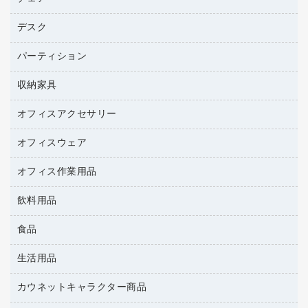
トナーカートリッジ
プロジェクタ
ハガキ用紙
ＣＤ－ＲＷ
パソコンアクセサリー
コピートナー
ファクシミリ
デスク
応接イス・ベンチ
その他コピー用紙・プリンタ用紙
ＣＤ－Ｒ
ネットワーク／ＬＡＮ機器
インクカートリッジ
パソコン本体
ミーティングチェア
コピー用紙
メディア収納用品
パーティション
ミーティングテーブル
ネットワーク／ＬＡＮアクセサリー
デジタルカメラ
オフィスチェア
インクジェットプリンタ用紙
デスク
セキュリティ用品
収納家具
ホワイトボード・黒板
スキャナー
カウンター
スマートフォン／モバイル周辺機器
パーティション
コピー機
オフィスアクセサリー
保管庫・書庫
キーボード／テンキー
インクジェットプリンタ／複合機
金庫
オフィスウェア
オフィスアクセサリー
ＵＳＢハブ／ＵＳＢアクセサリー
ＵＳＢメモリ
ロッカー・下駄箱
ＯＡフィルター
オフィス作業用品
医療・介護・ワーキングウェア
その他収納
ＯＡクリーナー／エアダスター
ブラウス・シャツ
飲料用品
養生用品
ＯＡエプロン
アウター
防災用品
食品
緑茶飲料
ＬＡＮケーブル
防災用備蓄食品・飲料
茶葉・インスタント
ＨＤＤ／ＳＳＤ
生活用品
食品
台車・脚立
紅茶・バラエティ飲料
ディスプレイモニター
菓子
倉庫収納用品
カウネットキャラクター商品
浴室用品
レギュラーコーヒー
作業用手袋