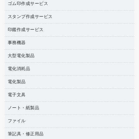
台所用洗剤
ミルク・シュガー
ゴム印作成サービス
カウネットキャラクター商品
作業用雑貨
掃除用品
ミネラルウォーター
スタンプ作成サービス
ゴム印作成サービス
梱包用品
掃除用洗剤
ソフトドリンク
ゴム印（一行印）作成サービス
梱包用テープ
洗濯用品
印鑑作成サービス
シヤチハタスタンプ作成サービス
コーヒーメーカー・備品
ゴム印（フリーサイズ印）作成サービス
工場用品
洗濯用洗剤
カウネットスタンプ作成サービス
インスタントコーヒー
事務機器
印鑑作成サービス
結束用品
消臭・芳香剤
大型電化製品
大型シュレッダー（共配）
園芸用品
殺虫剤
レーザーポインター
ペット用品
飲食用消耗品
電化消耗品
冷蔵庫・キッチン・調理家電
ラミネートフィルム
飲食雑貨用品
テレビ・ＡＶ機器
電化製品
電球・蛍光灯
ラミネータ
ペーパータオル
乾電池・充電池
タイムレコーダー
電子文具
掃除機・クリーナー
ハンドソープ・石鹸
フィルム・カメラ用品
タイムカード
空調・季節家電
トイレ用品
ノート・紙製品
電卓
デスクライト
シュレッダ
その他電化製品
トイレ用洗剤
ラベルライター
アルバム
ファイル
封筒
ＯＨＰ用品
キッチン・調理家電
トイレットペーパー
ラベルテープ
各種テープ
粘着メモ
ＯＡタップ／延長コード
筆記具・修正用品
名刺整理用品
ティッシュペーパー
その他電子文具