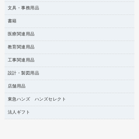
懐中電灯・ライト
伝票
ＡＶ機器・アクセサリー
板目表紙・綴込表紙
ダストボックス
文具・事務用品
万年筆
典礼用品
背幅が伸びるファイル
タオル・アメニティ用品
筆ペン
帳簿
書籍
輪ゴム
統一伝票用ファイル
その他雑貨
消しゴム
慶弔用品
両面テープ
収納保存用品
医療関連用品
雑誌
スリッパ・サンダル・シューズ
修正液・修正ペン
額縁
名札
持ち出しファイル
パソコンソフト
スポーツ・レジャー用品
修正テープ
教育関連用品
保健用品
各種用紙
保管・整理用品
レターファイル
ゴミ袋
蛍光マーカー
使い捨て手袋
ルーズリーフ
壁面／足元収納
工事関連用品
教育関連用品
リングファイル
キッチン用品
鉛筆
感染症対策用品
バインダーノート
文書保存箱
プレゼン用ファイル
設計・製図用品
工事関連用品
マーキングペン（油性）
介護用品
ノート
備品／小物ケース
フラットファイル
屋外用品
マーキングペン（水性）
医療関連用品
店舗用品
設計・製図用品
透明テープ 事務用
フォルダー
ホワイトボード用マーカー
電話台
東急ハンズ ハンズセレクト
店舗運営用品
ファイルボックス
ボールペン用替芯
製本用品
陳列什器
パイプ式ファイル
法人ギフト
東急ハンズ
ボールペン（油性）
針なしステープラー
紙手提げ袋
その他ファイル
ボールペン（ゲルインク）
高島屋
紙めくり
レジ・ポリ袋
コンピュータ用ファイル
シャープペンシル用替芯
カウネットギフト
裁断機
ディスプレイ用品