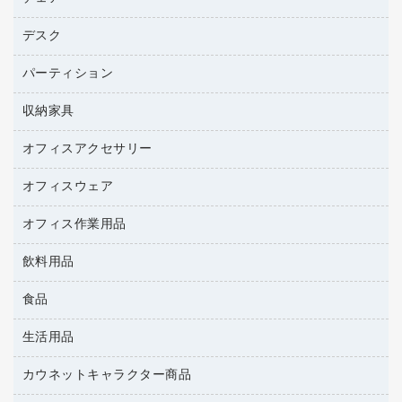
トナーカートリッジ
プロジェクタ
ハガキ用紙
ＣＤ－ＲＷ
パソコンアクセサリー
コピートナー
ファクシミリ
デスク
応接イス・ベンチ
その他コピー用紙・プリンタ用紙
ＣＤ－Ｒ
ネットワーク／ＬＡＮ機器
インクカートリッジ
パソコン本体
ミーティングチェア
コピー用紙
メディア収納用品
パーティション
ミーティングテーブル
ネットワーク／ＬＡＮアクセサリー
デジタルカメラ
オフィスチェア
インクジェットプリンタ用紙
デスク
セキュリティ用品
収納家具
ホワイトボード・黒板
スキャナー
カウンター
スマートフォン／モバイル周辺機器
パーティション
コピー機
オフィスアクセサリー
保管庫・書庫
キーボード／テンキー
インクジェットプリンタ／複合機
金庫
オフィスウェア
オフィスアクセサリー
ＵＳＢハブ／ＵＳＢアクセサリー
ＵＳＢメモリ
ロッカー・下駄箱
ＯＡフィルター
オフィス作業用品
医療・介護・ワーキングウェア
その他収納
ＯＡクリーナー／エアダスター
ブラウス・シャツ
飲料用品
養生用品
ＯＡエプロン
アウター
防災用品
食品
緑茶飲料
ＬＡＮケーブル
防災用備蓄食品・飲料
茶葉・インスタント
ＨＤＤ／ＳＳＤ
生活用品
食品
台車・脚立
紅茶・バラエティ飲料
ディスプレイモニター
菓子
倉庫収納用品
カウネットキャラクター商品
浴室用品
レギュラーコーヒー
作業用手袋