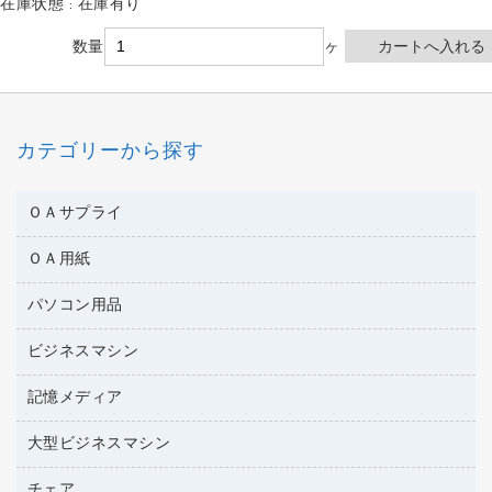
在庫状態 : 在庫有り
数量
ヶ
カテゴリーから探す
ＯＡサプライ
ＯＡ用紙
互換インクカートリッジ
ワープロリボン
パソコン用品
名刺用紙
リサイクルトナー（リターン方式）
帳票用紙／フォーム用紙
ビジネスマシン
パソコン周辺機器
リサイクルトナー（プール方式）
ワープロ用紙
各種ケーブル
リサイクルインクカートリッジ
記憶メディア
電話機
ラベル用紙
マウスパッド
プリンタ用リボン
レーザープリンタ／複合機
プロッター用紙
大型ビジネスマシン
ブルーレイディスク
マウス
ファクシミリトナー
メモリーカード
ファクシミリ用紙
ＤＶＤ
パソコンバッグ／収納用品
チェア
プリンタ