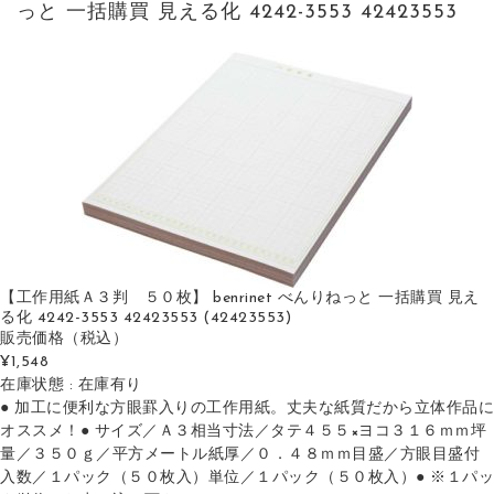
っと 一括購買 見える化 4242-3553 42423553
【工作用紙Ａ３判 ５０枚】 benrinet べんりねっと 一括購買 見え
る化 4242-3553 42423553 (42423553)
販売価格
（税込）
¥1,548
在庫状態 : 在庫有り
● 加工に便利な方眼罫入りの工作用紙。丈夫な紙質だから立体作品に
オススメ！● サイズ／Ａ３相当寸法／タテ４５５×ヨコ３１６ｍｍ坪
量／３５０ｇ／平方メートル紙厚／０．４８ｍｍ目盛／方眼目盛付
入数／１パック（５０枚入）単位／１パック（５０枚入）● ※１パッ