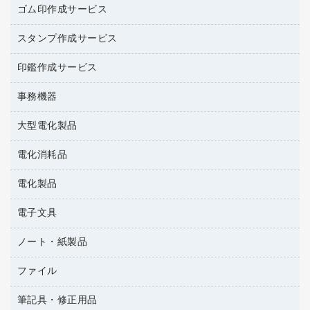
作業用手袋
台所用洗剤
ミルク・シュガー
ゴム印作成サービス
カウネットキャラクター商品
作業用雑貨
掃除用品
ミネラルウォーター
スタンプ作成サービス
ゴム印作成サービス
梱包用品
掃除用洗剤
ソフトドリンク
ゴム印（一行印）作成サービス
梱包用テープ
洗濯用品
印鑑作成サービス
シヤチハタスタンプ作成サービス
コーヒーメーカー・備品
ゴム印（フリーサイズ印）作成サービス
工場用品
洗濯用洗剤
カウネットスタンプ作成サービス
インスタントコーヒー
事務機器
印鑑作成サービス
結束用品
消臭・芳香剤
大型電化製品
大型シュレッダー（共配）
園芸用品
殺虫剤
レーザーポインター
ペット用品
飲食用消耗品
電化消耗品
冷蔵庫・キッチン・調理家電
ラミネートフィルム
飲食雑貨用品
テレビ・ＡＶ機器
電化製品
電球・蛍光灯
ラミネータ
ペーパータオル
乾電池・充電池
タイムレコーダー
電子文具
掃除機・クリーナー
ハンドソープ・石鹸
フィルム・カメラ用品
タイムカード
空調・季節家電
トイレ用品
ノート・紙製品
電卓
デスクライト
シュレッダ
その他電化製品
トイレ用洗剤
ラベルライター
アルバム
ファイル
封筒
ＯＨＰ用品
キッチン・調理家電
トイレットペーパー
ラベルテープ
各種テープ
粘着メモ
ＯＡタップ／延長コード
筆記具・修正用品
名刺整理用品
ティッシュペーパー
その他電子文具