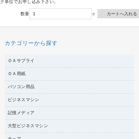
ク単位でお申し込み下さい。
数量
ヶ
カテゴリーから探す
ＯＡサプライ
ＯＡ用紙
互換インクカートリッジ
ワープロリボン
パソコン用品
名刺用紙
リサイクルトナー（リターン方式）
帳票用紙／フォーム用紙
ビジネスマシン
パソコン周辺機器
リサイクルトナー（プール方式）
ワープロ用紙
各種ケーブル
リサイクルインクカートリッジ
記憶メディア
電話機
ラベル用紙
マウスパッド
プリンタ用リボン
レーザープリンタ／複合機
プロッター用紙
大型ビジネスマシン
ブルーレイディスク
マウス
ファクシミリトナー
メモリーカード
ファクシミリ用紙
ＤＶＤ
パソコンバッグ／収納用品