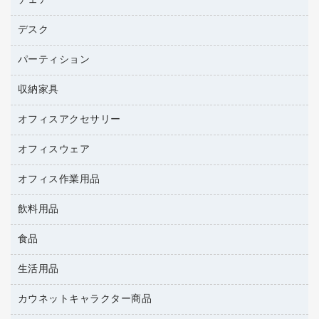
チェア
プリンタ
トナーカートリッジ
プロジェクタ
ハガキ用紙
ＣＤ－ＲＷ
パソコンアクセサリー
コピートナー
ファクシミリ
デスク
応接イス・ベンチ
その他コピー用紙・プリンタ用紙
ＣＤ－Ｒ
ネットワーク／ＬＡＮ機器
インクカートリッジ
パソコン本体
ミーティングチェア
コピー用紙
メディア収納用品
パーティション
ミーティングテーブル
ネットワーク／ＬＡＮアクセサリー
デジタルカメラ
オフィスチェア
インクジェットプリンタ用紙
デスク
セキュリティ用品
収納家具
ホワイトボード・黒板
スキャナー
カウンター
スマートフォン／モバイル周辺機器
パーティション
コピー機
オフィスアクセサリー
保管庫・書庫
キーボード／テンキー
インクジェットプリンタ／複合機
金庫
オフィスウェア
オフィスアクセサリー
ＵＳＢハブ／ＵＳＢアクセサリー
ＵＳＢメモリ
ロッカー・下駄箱
ＯＡフィルター
オフィス作業用品
医療・介護・ワーキングウェア
その他収納
ＯＡクリーナー／エアダスター
ブラウス・シャツ
飲料用品
養生用品
ＯＡエプロン
アウター
防災用品
食品
緑茶飲料
ＬＡＮケーブル
防災用備蓄食品・飲料
茶葉・インスタント
ＨＤＤ／ＳＳＤ
生活用品
食品
台車・脚立
紅茶・バラエティ飲料
ディスプレイモニター
菓子
倉庫収納用品
カウネットキャラクター商品
浴室用品
レギュラーコーヒー