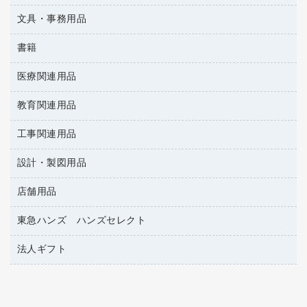
懐中電灯・ライト
伝票
ＡＶ機器・アクセサリー
板目表紙・綴込表紙
ダストボックス
文具・事務用品
万年筆
典礼用品
背幅が伸びるファイル
タオル・アメニティ用品
筆ペン
帳簿
書籍
輪ゴム
統一伝票用ファイル
その他雑貨
消しゴム
慶弔用品
両面テープ
収納保存用品
医療関連用品
雑誌
スリッパ・サンダル・シューズ
修正液・修正ペン
額縁
名札
持ち出しファイル
パソコンソフト
スポーツ・レジャー用品
修正テープ
教育関連用品
保健用品
各種用紙
保管・整理用品
レターファイル
ゴミ袋
蛍光マーカー
使い捨て手袋
ルーズリーフ
壁面／足元収納
工事関連用品
教育関連用品
リングファイル
キッチン用品
鉛筆
感染症対策用品
バインダーノート
文書保存箱
プレゼン用ファイル
設計・製図用品
工事関連用品
マーキングペン（油性）
介護用品
ノート
備品／小物ケース
フラットファイル
屋外用品
マーキングペン（水性）
医療関連用品
店舗用品
設計・製図用品
透明テープ 事務用
フォルダー
ホワイトボード用マーカー
電話台
東急ハンズ ハンズセレクト
店舗運営用品
ファイルボックス
ボールペン用替芯
製本用品
陳列什器
パイプ式ファイル
法人ギフト
東急ハンズ
ボールペン（油性）
針なしステープラー
紙手提げ袋
その他ファイル
ボールペン（ゲルインク）
高島屋
紙めくり
レジ・ポリ袋
コンピュータ用ファイル
シャープペンシル用替芯
カウネットギフト
裁断機
ディスプレイ用品