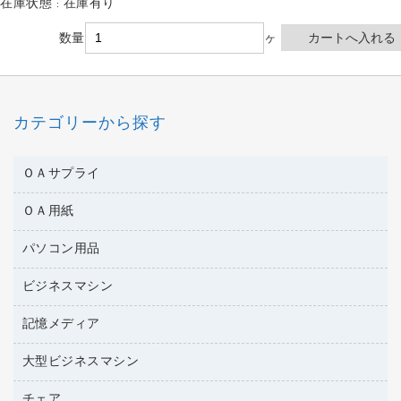
在庫状態 : 在庫有り
数量
ヶ
カテゴリーから探す
ＯＡサプライ
ＯＡ用紙
互換インクカートリッジ
ワープロリボン
パソコン用品
名刺用紙
リサイクルトナー（リターン方式）
帳票用紙／フォーム用紙
ビジネスマシン
パソコン周辺機器
リサイクルトナー（プール方式）
ワープロ用紙
各種ケーブル
リサイクルインクカートリッジ
記憶メディア
電話機
ラベル用紙
マウスパッド
プリンタ用リボン
レーザープリンタ／複合機
プロッター用紙
大型ビジネスマシン
ブルーレイディスク
マウス
ファクシミリトナー
メモリーカード
ファクシミリ用紙
ＤＶＤ
パソコンバッグ／収納用品
チェア
プリンタ