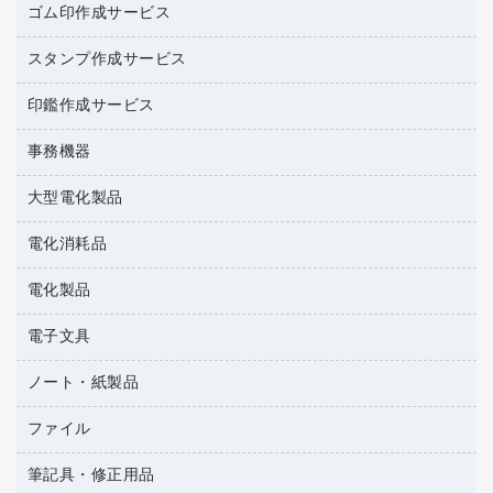
台所用洗剤
ミルク・シュガー
ゴム印作成サービス
カウネットキャラクター商品
作業用雑貨
掃除用品
ミネラルウォーター
スタンプ作成サービス
ゴム印作成サービス
梱包用品
掃除用洗剤
ソフトドリンク
ゴム印（一行印）作成サービス
梱包用テープ
洗濯用品
印鑑作成サービス
シヤチハタスタンプ作成サービス
コーヒーメーカー・備品
ゴム印（フリーサイズ印）作成サービス
工場用品
洗濯用洗剤
カウネットスタンプ作成サービス
インスタントコーヒー
事務機器
印鑑作成サービス
結束用品
消臭・芳香剤
大型電化製品
大型シュレッダー（共配）
園芸用品
殺虫剤
レーザーポインター
ペット用品
飲食用消耗品
電化消耗品
冷蔵庫・キッチン・調理家電
ラミネートフィルム
飲食雑貨用品
テレビ・ＡＶ機器
電化製品
電球・蛍光灯
ラミネータ
ペーパータオル
乾電池・充電池
タイムレコーダー
電子文具
掃除機・クリーナー
ハンドソープ・石鹸
フィルム・カメラ用品
タイムカード
空調・季節家電
トイレ用品
ノート・紙製品
電卓
デスクライト
シュレッダ
その他電化製品
トイレ用洗剤
ラベルライター
アルバム
ファイル
封筒
ＯＨＰ用品
キッチン・調理家電
トイレットペーパー
ラベルテープ
各種テープ
粘着メモ
ＯＡタップ／延長コード
筆記具・修正用品
名刺整理用品
ティッシュペーパー
その他電子文具