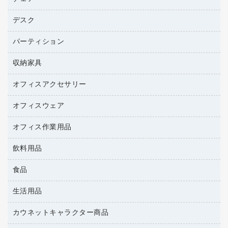
トナーカートリッジ
プロジェクタ
ハガキ用紙
ＣＤ－ＲＷ
パソコンアクセサリー
コピートナー
ファクシミリ
デスク
応接イス・ベンチ
その他コピー用紙・プリンタ用紙
ＣＤ－Ｒ
ネットワーク／ＬＡＮ機器
インクカートリッジ
パソコン本体
ミーティングチェア
コピー用紙
メディア収納用品
パーティション
ミーティングテーブル
ネットワーク／ＬＡＮアクセサリー
デジタルカメラ
オフィスチェア
インクジェットプリンタ用紙
デスク
セキュリティ用品
収納家具
ホワイトボード・黒板
スキャナー
カウンター
スマートフォン／モバイル周辺機器
パーティション
コピー機
オフィスアクセサリー
保管庫・書庫
キーボード／テンキー
インクジェットプリンタ／複合機
金庫
オフィスウェア
オフィスアクセサリー
ＵＳＢハブ／ＵＳＢアクセサリー
ＵＳＢメモリ
ロッカー・下駄箱
ＯＡフィルター
オフィス作業用品
医療・介護・ワーキングウェア
その他収納
ＯＡクリーナー／エアダスター
ブラウス・シャツ
飲料用品
養生用品
ＯＡエプロン
アウター
防災用品
食品
緑茶飲料
ＬＡＮケーブル
防災用備蓄食品・飲料
茶葉・インスタント
ＨＤＤ／ＳＳＤ
生活用品
食品
台車・脚立
紅茶・バラエティ飲料
ディスプレイモニター
菓子
倉庫収納用品
カウネットキャラクター商品
浴室用品
レギュラーコーヒー
作業用手袋