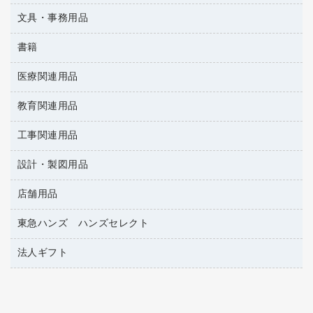
懐中電灯・ライト
伝票
ＡＶ機器・アクセサリー
板目表紙・綴込表紙
ダストボックス
文具・事務用品
万年筆
典礼用品
背幅が伸びるファイル
タオル・アメニティ用品
筆ペン
帳簿
書籍
輪ゴム
統一伝票用ファイル
その他雑貨
消しゴム
慶弔用品
両面テープ
収納保存用品
医療関連用品
雑誌
スリッパ・サンダル・シューズ
修正液・修正ペン
額縁
名札
持ち出しファイル
パソコンソフト
スポーツ・レジャー用品
修正テープ
教育関連用品
保健用品
各種用紙
保管・整理用品
レターファイル
ゴミ袋
蛍光マーカー
使い捨て手袋
ルーズリーフ
壁面／足元収納
工事関連用品
教育関連用品
リングファイル
キッチン用品
鉛筆
感染症対策用品
バインダーノート
文書保存箱
プレゼン用ファイル
設計・製図用品
工事関連用品
マーキングペン（油性）
介護用品
ノート
備品／小物ケース
フラットファイル
屋外用品
マーキングペン（水性）
医療関連用品
店舗用品
設計・製図用品
透明テープ 事務用
フォルダー
ホワイトボード用マーカー
電話台
東急ハンズ ハンズセレクト
店舗運営用品
ファイルボックス
ボールペン用替芯
製本用品
陳列什器
パイプ式ファイル
法人ギフト
東急ハンズ
ボールペン（油性）
針なしステープラー
紙手提げ袋
その他ファイル
ボールペン（ゲルインク）
高島屋
紙めくり
レジ・ポリ袋
コンピュータ用ファイル
シャープペンシル用替芯
カウネットギフト
裁断機
ディスプレイ用品