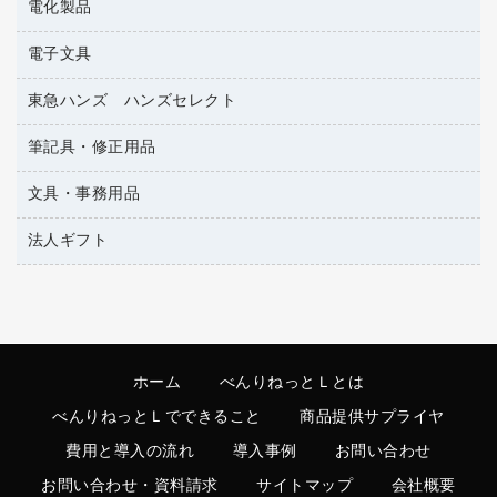
電化製品
アルバム
ティッシュペーパー
サイン・看板用品
デスクライト
トイレットペーパー
電子文具
ＡＶ機器・アクセサリー
ディスプレイ用品
フィルム・カメラ用品
トイレ用洗剤
ＯＡタップ／延長コード
レジ・ポリ袋
東急ハンズ ハンズセレクト
その他電子文具
懐中電灯・ライト
トイレ用品
キッチン・調理家電
紙手提げ袋
ラベルテープ
各種テープ
筆記具・修正用品
東急ハンズ
ハンドソープ・石鹸
その他電化製品
陳列什器
ラベルライター
乾電池・充電池
ペーパータオル
空調・季節家電
文具・事務用品
シャープペンシル
店舗運営用品
電卓
電球・蛍光灯
飲食雑貨用品
掃除機・クリーナー
シャープペンシル用替芯
法人ギフト
カッター
飲食用消耗品
ボールペン（ゲルインク）
クリップ
カウネットギフト
殺虫剤
ボールペン（油性）
スティックのり
カウネットギフト（食品・飲料）
消臭・芳香剤
ボールペン用替芯
ステープラー本体
高島屋
食品添加物製品
ホワイトボード用マーカー
ステープル針
ホーム
べんりねっとＬとは
高島屋（食品・飲料）
洗濯用洗剤
マーキングペン（水性）
スプレーのり クリーナー
べんりねっとＬでできること
商品提供サプライヤ
洗濯用品
マーキングペン（油性）
セロハンテープ
費用と導入の流れ
導入事例
お問い合わせ
掃除用洗剤
鉛筆
その他文具
お問い合わせ・資料請求
サイトマップ
会社概要