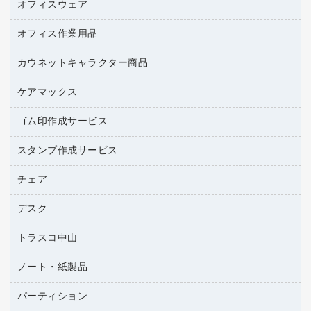
プリンタ用リボン
オフィスウェア
オフィスアクセサリー
ハガキ用紙
研究・環境管理用品
リサイクルインクカートリッジ
ファクシミリ用紙
オフィス作業用品
アウター
リサイクルトナー（プール方式）
プロッター用紙
アクセサリー・その他
カウネットキャラクター商品
ペット用品
リサイクルトナー（リターン方式）
ラベル用紙
ブラウス・シャツ
園芸用品
ワープロリボン
ケアマックス
カウネットキャラクター商品
ワープロ用紙
医療・介護・ワーキングウェア
結束用品
互換インクカートリッジ
帳票用紙／フォーム用紙
ゴム印作成サービス
医療・介護用品（食品・飲料・食添製品）
工場用品
名刺用紙
管理医療機器
梱包用テープ
スタンプ作成サービス
ゴム印（フリーサイズ印）作成サービス
梱包用品
ゴム印（一行印）作成サービス
チェア
カウネットスタンプ作成サービス
作業用雑貨
ゴム印作成サービス
シヤチハタスタンプ作成サービス
デスク
オフィスチェア
作業用手袋
ミーティングチェア
倉庫収納用品
トラスコ中山
カウンター
応接イス・ベンチ
台車・脚立
デスク
ノート・紙製品
建築・作業用品
防災用備蓄食品・飲料
ミーティングテーブル
研究・環境管理用品
パーティション
ノート
防災用品