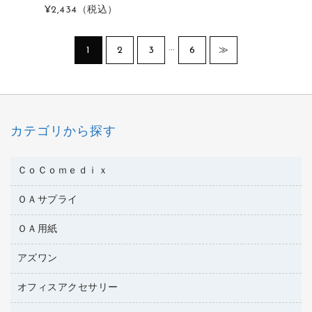
¥2,434
（税込）
…
1
2
3
6
≫
カテゴリから探す
ＣｏＣｏｍｅｄｉｘ
ＯＡサプライ
医療・介護用品
管理医療機器
ＯＡ用紙
インクカートリッジ
コピートナー
アズワン
インクジェットプリンタ用紙
トナーカートリッジ
コピー用紙
オフィスアクセサリー
医療・介護用品（食品・飲料・食添製品）
ファクシミリトナー
その他コピー用紙・プリンタ用紙
管理医療機器