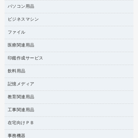
バインダーノート
養生用品
パソコン用品
パーティション
ルーズリーフ
ホワイトボード・黒板
ビジネスマシン
ＨＤＤ／ＳＳＤ
各種用紙
ＬＡＮケーブル
額縁
ファイル
ＵＳＢメモリ
ＯＡエプロン
慶弔用品
インクジェットプリンタ／複合機
医療関連用品
２穴リフィル・２穴インデックス
ＯＡクリーナー／エアダスター
帳簿
コピー機
３０穴リフィル・３０穴インデックス
ＯＡフィルター
印鑑作成サービス
医療関連用品
典礼用品
スキャナー
Ｚ式ファイル
ＵＳＢハブ／ＵＳＢアクセサリー
介護用品
伝票
デジタルカメラ
飲料用品
印鑑作成サービス
カードケース
キーボード／テンキー
感染症対策用品
粘着メモ
パソコン本体
クリップボード
記憶メディア
インスタントコーヒー
スマートフォン／モバイル周辺機器
感染症対策用品（食品・飲料・食添製品）
封筒
ファクシミリ
クリヤーブック（固定式）
お茶備品
セキュリティ用品
管理医療機器
教育関連用品
ＣＤ－Ｒ
プロジェクタ
クリヤーブック（差替式）
コーヒーメーカー・備品
ディスプレイモニター
使い捨て手袋
ＣＤ－ＲＷ
メモリーカード
工事関連用品
教育関連用品
クリヤーホルダー
ソフトドリンク
ネットワーク／ＬＡＮアクセサリー
保健用品
ＤＶＤ
レーザープリンタ／複合機
コンピュータ用ファイル
ミネラルウォーター
在宅向けＰＢ
安全靴（特別販売品）
ネットワーク／ＬＡＮ機器
データカートリッジ
電話機
その他ファイル
ミルク・シュガー
屋外用品
パソコンアクセサリー
ブルーレイディスク
事務機器
その他雑品