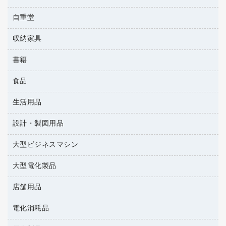
パイプ式ファイル
レギュラーコーヒー
工事関連用品
パソコンバッグ／収納用品
メディア収納
家具関連用品
自重堂
ＯＨＰ用品
ファイルボックス
医薬部外品
パソコン周辺機器
メディア収納用品
シュレッダ
フォルダー
紅茶・バラエティ飲料
収納家具
作業服・オフィスウェア
マウス
タイムカード
フラットファイル
茶葉・インスタント
マウスパッド
書籍
その他収納
タイムレコーダー
プレゼン用ファイル
緑茶飲料
各種ケーブル
ロッカー・下駄箱
ラミネータ
食品
パソコンソフト
リングファイル
金庫
ラミネートフィルム
雑誌
レターファイル
生活用品
菓子
保管庫・書庫
レーザーポインター
辞典
持ち出しファイル
食品
設計・製図用品
キッチン用品
大型シュレッダー（共配）
地図
収納保存用品
ゴミ袋
大型ビジネスマシン
設計・製図用品
統一伝票用ファイル
スポーツ・レジャー用品
背幅が伸びるファイル
大型電化製品
プリンタ
スリッパ・サンダル・シューズ
板目表紙・綴込表紙
その他雑貨
店舗用品
テレビ・ＡＶ機器
名刺整理用品
タオル・アメニティ用品
冷蔵庫・キッチン・調理家電
電化消耗品
ＰＯＰ用品
ダストボックス
カウンター／お会計用品