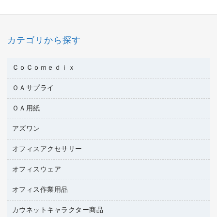
カテゴリから探す
ＣｏＣｏｍｅｄｉｘ
ＯＡサプライ
医療・介護用品
管理医療機器
ＯＡ用紙
インクカートリッジ
コピートナー
アズワン
インクジェットプリンタ用紙
トナーカートリッジ
コピー用紙
オフィスアクセサリー
医療・介護用品（食品・飲料・食添製品）
ファクシミリトナー
その他コピー用紙・プリンタ用紙
管理医療機器
プリンタ用リボン
オフィスウェア
オフィスアクセサリー
ハガキ用紙
研究・環境管理用品
リサイクルインクカートリッジ
ファクシミリ用紙
オフィス作業用品
アウター
リサイクルトナー（プール方式）
プロッター用紙
アクセサリー・その他
カウネットキャラクター商品
ペット用品
リサイクルトナー（リターン方式）