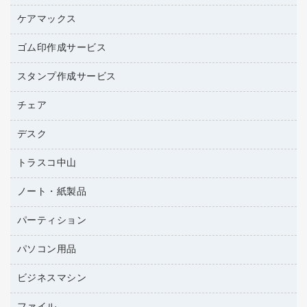
ラベル用紙
ブラウス・シャツ
園芸用品
ワープロリボン
ケアマックス
カウネットキャラクター商品
ワープロ用紙
医療・介護・ワーキングウェア
結束用品
互換インクカートリッジ
帳票用紙／フォーム用紙
ゴム印作成サービス
医療・介護用品（食品・飲料・食添製品）
工場用品
名刺用紙
管理医療機器
梱包用テープ
スタンプ作成サービス
ゴム印（フリーサイズ印）作成サービス
梱包用品
ゴム印（一行印）作成サービス
チェア
カウネットスタンプ作成サービス
作業用雑貨
ゴム印作成サービス
シヤチハタスタンプ作成サービス
デスク
オフィスチェア
作業用手袋
ミーティングチェア
倉庫収納用品
トラスコ中山
カウンター
応接イス・ベンチ
台車・脚立
デスク
ノート・紙製品
建築・作業用品
防災用備蓄食品・飲料
ミーティングテーブル
研究・環境管理用品
パーティション
ノート
防災用品
バインダーノート
養生用品
パソコン用品
パーティション
ルーズリーフ
ホワイトボード・黒板
ビジネスマシン
ＨＤＤ／ＳＳＤ
各種用紙
ＬＡＮケーブル
額縁