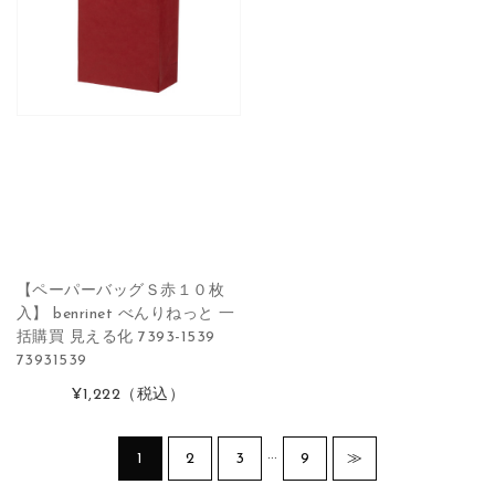
【ペーパーバッグＳ赤１０枚
入】 benrinet べんりねっと 一
括購買 見える化 7393-1539
73931539
¥1,222
（税込）
…
1
2
3
9
≫