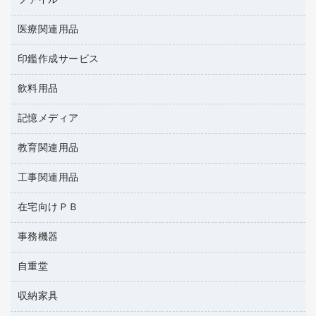
ファイル
ＵＳＢメモリ
ＯＡエプロン
慶弔用品
インクジェットプリンタ／複合機
医療関連用品
２穴リフィル・２穴インデックス
ＯＡクリーナー／エアダスター
帳簿
コピー機
３０穴リフィル・３０穴インデックス
ＯＡフィルター
印鑑作成サービス
医療関連用品
典礼用品
スキャナー
Ｚ式ファイル
ＵＳＢハブ／ＵＳＢアクセサリー
介護用品
伝票
デジタルカメラ
飲料用品
印鑑作成サービス
カードケース
キーボード／テンキー
感染症対策用品
粘着メモ
パソコン本体
クリップボード
記憶メディア
インスタントコーヒー
スマートフォン／モバイル周辺機器
感染症対策用品（食品・飲料・食添製品）
封筒
ファクシミリ
クリヤーブック（固定式）
お茶備品
セキュリティ用品
管理医療機器
教育関連用品
ＣＤ－Ｒ
プロジェクタ
クリヤーブック（差替式）
コーヒーメーカー・備品
ディスプレイモニター
使い捨て手袋
ＣＤ－ＲＷ
メモリーカード
工事関連用品
教育関連用品
クリヤーホルダー
ソフトドリンク
ネットワーク／ＬＡＮアクセサリー
保健用品
ＤＶＤ
レーザープリンタ／複合機
コンピュータ用ファイル
ミネラルウォーター
在宅向けＰＢ
安全靴（特別販売品）
ネットワーク／ＬＡＮ機器
データカートリッジ
電話機
その他ファイル
ミルク・シュガー
屋外用品
パソコンアクセサリー
ブルーレイディスク
事務機器
その他雑品
パイプ式ファイル
レギュラーコーヒー
工事関連用品
パソコンバッグ／収納用品
メディア収納
家具関連用品
自重堂
ＯＨＰ用品
ファイルボックス
医薬部外品
パソコン周辺機器
メディア収納用品
シュレッダ
フォルダー
紅茶・バラエティ飲料
収納家具
作業服・オフィスウェア
マウス
タイムカード
フラットファイル
茶葉・インスタント