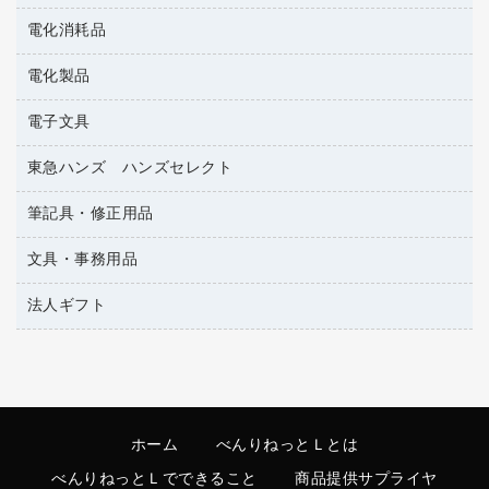
タオル・アメニティ用品
冷蔵庫・キッチン・調理家電
電化消耗品
ＰＯＰ用品
ダストボックス
カウンター／お会計用品
電化製品
アルバム
ティッシュペーパー
サイン・看板用品
デスクライト
トイレットペーパー
電子文具
ＡＶ機器・アクセサリー
ディスプレイ用品
フィルム・カメラ用品
トイレ用洗剤
ＯＡタップ／延長コード
レジ・ポリ袋
東急ハンズ ハンズセレクト
その他電子文具
懐中電灯・ライト
トイレ用品
キッチン・調理家電
紙手提げ袋
ラベルテープ
各種テープ
筆記具・修正用品
東急ハンズ
ハンドソープ・石鹸
その他電化製品
陳列什器
ラベルライター
乾電池・充電池
ペーパータオル
空調・季節家電
文具・事務用品
シャープペンシル
店舗運営用品
電卓
電球・蛍光灯
飲食雑貨用品
掃除機・クリーナー
シャープペンシル用替芯
法人ギフト
カッター
飲食用消耗品
ボールペン（ゲルインク）
クリップ
カウネットギフト
殺虫剤
ボールペン（油性）
スティックのり
カウネットギフト（食品・飲料）
消臭・芳香剤
ボールペン用替芯
ステープラー本体
高島屋
食品添加物製品
ホワイトボード用マーカー
ステープル針
ホーム
べんりねっとＬとは
高島屋（食品・飲料）
洗濯用洗剤
マーキングペン（水性）
スプレーのり クリーナー
べんりねっとＬでできること
商品提供サプライヤ