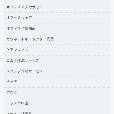
トナーカートリッジ
コピー用紙
オフィスアクセサリー
医療・介護用品（食品・飲料・食添製品）
ファクシミリトナー
その他コピー用紙・プリンタ用紙
管理医療機器
プリンタ用リボン
オフィスウェア
オフィスアクセサリー
ハガキ用紙
研究・環境管理用品
リサイクルインクカートリッジ
ファクシミリ用紙
オフィス作業用品
アウター
リサイクルトナー（プール方式）
プロッター用紙
アクセサリー・その他
カウネットキャラクター商品
ペット用品
リサイクルトナー（リターン方式）
ラベル用紙
ブラウス・シャツ
園芸用品
ワープロリボン
ケアマックス
カウネットキャラクター商品
ワープロ用紙
医療・介護・ワーキングウェア
結束用品
互換インクカートリッジ
帳票用紙／フォーム用紙
ゴム印作成サービス
医療・介護用品（食品・飲料・食添製品）
工場用品
名刺用紙
管理医療機器
梱包用テープ
スタンプ作成サービス
ゴム印（フリーサイズ印）作成サービス
梱包用品
ゴム印（一行印）作成サービス
チェア
カウネットスタンプ作成サービス
作業用雑貨
ゴム印作成サービス
シヤチハタスタンプ作成サービス
デスク
オフィスチェア
作業用手袋
ミーティングチェア
倉庫収納用品
トラスコ中山
カウンター
応接イス・ベンチ
台車・脚立
デスク