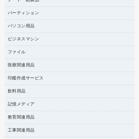
ノート・紙製品
建築・作業用品
防災用備蓄食品・飲料
ミーティングテーブル
研究・環境管理用品
パーティション
ノート
防災用品
バインダーノート
養生用品
パソコン用品
パーティション
ルーズリーフ
ホワイトボード・黒板
ビジネスマシン
ＨＤＤ／ＳＳＤ
各種用紙
ＬＡＮケーブル
額縁
ファイル
ＵＳＢメモリ
ＯＡエプロン
慶弔用品
インクジェットプリンタ／複合機
医療関連用品
２穴リフィル・２穴インデックス
ＯＡクリーナー／エアダスター
帳簿
コピー機
３０穴リフィル・３０穴インデックス
ＯＡフィルター
印鑑作成サービス
医療関連用品
典礼用品
スキャナー
Ｚ式ファイル
ＵＳＢハブ／ＵＳＢアクセサリー
介護用品
伝票
デジタルカメラ
飲料用品
印鑑作成サービス
カードケース
キーボード／テンキー
感染症対策用品
粘着メモ
パソコン本体
クリップボード
記憶メディア
インスタントコーヒー
スマートフォン／モバイル周辺機器
感染症対策用品（食品・飲料・食添製品）
封筒
ファクシミリ
クリヤーブック（固定式）
お茶備品
セキュリティ用品
管理医療機器
教育関連用品
ＣＤ－Ｒ
プロジェクタ
クリヤーブック（差替式）
コーヒーメーカー・備品
ディスプレイモニター
使い捨て手袋
ＣＤ－ＲＷ
メモリーカード
工事関連用品
教育関連用品
クリヤーホルダー
ソフトドリンク
ネットワーク／ＬＡＮアクセサリー
保健用品
ＤＶＤ
レーザープリンタ／複合機