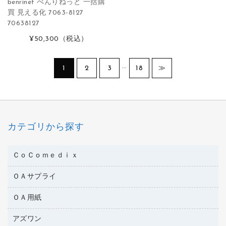
benrinet べんりねっと 一括購
買 見える化 7063-8127
70638127
¥50,300
（税込）
…
1
2
3
18
≫
カテゴリから探す
ＣｏＣｏｍｅｄｉｘ
ＯＡサプライ
医療・介護用品
管理医療機器
ＯＡ用紙
インクカートリッジ
コピートナー
アズワン
インクジェットプリンタ用紙