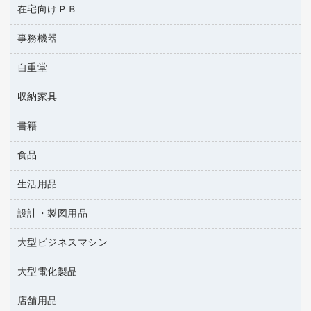
コンピュータ用ファイル
ミネラルウォーター
在宅向けＰＢ
安全靴（特別販売品）
ネットワーク／ＬＡＮ機器
データカートリッジ
電話機
その他ファイル
ミルク・シュガー
屋外用品
パソコンアクセサリー
ブルーレイディスク
事務機器
その他雑品
パイプ式ファイル
レギュラーコーヒー
工事関連用品
パソコンバッグ／収納用品
メディア収納
家具関連用品
自重堂
ＯＨＰ用品
ファイルボックス
医薬部外品
パソコン周辺機器
メディア収納用品
シュレッダ
フォルダー
紅茶・バラエティ飲料
収納家具
作業服・オフィスウェア
マウス
タイムカード
フラットファイル
茶葉・インスタント
マウスパッド
書籍
その他収納
タイムレコーダー
プレゼン用ファイル
緑茶飲料
各種ケーブル
ロッカー・下駄箱
ラミネータ
食品
パソコンソフト
リングファイル
金庫
ラミネートフィルム
雑誌
レターファイル
生活用品
菓子
保管庫・書庫
レーザーポインター
辞典
持ち出しファイル
食品
設計・製図用品
キッチン用品
大型シュレッダー（共配）
地図
収納保存用品
ゴミ袋
大型ビジネスマシン
設計・製図用品
統一伝票用ファイル
スポーツ・レジャー用品
背幅が伸びるファイル
大型電化製品
プリンタ
スリッパ・サンダル・シューズ
板目表紙・綴込表紙
その他雑貨
店舗用品
テレビ・ＡＶ機器
名刺整理用品