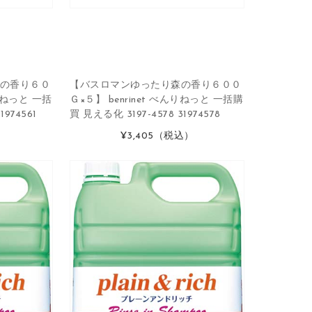
の香り６０
【バスロマンゆったり森の香り６００
んりねっと 一括
Ｇ×５】 benrinet べんりねっと 一括購
1974561
買 見える化 3197-4578 31974578
）
¥3,405
（税込）