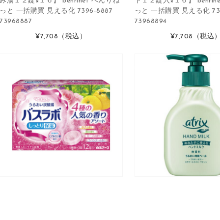
み湯１２錠×１６】 benrinet べんりね
ト１２錠入×１６】 benrin
っと 一括購買 見える化 7396-8887
っと 一括購買 見える化 739
73968887
73968894
¥7,708
（税込）
¥7,708
（税込