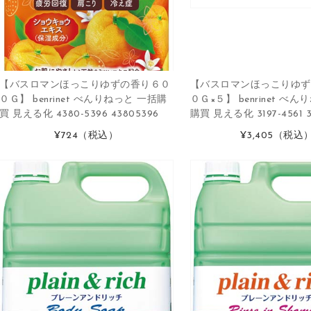
【バスロマンほっこりゆずの香り６０
【バスロマンほっこりゆず
０Ｇ】 benrinet べんりねっと 一括購
０Ｇ×５】 benrinet べ
買 見える化 4380-5396 43805396
購買 見える化 3197-4561 3
¥724
（税込）
¥3,405
（税込