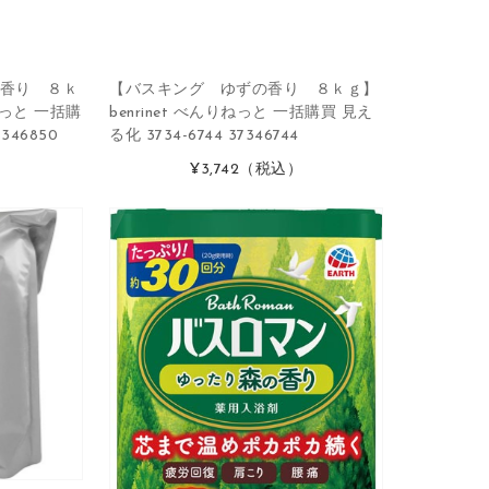
香り ８ｋ
【バスキング ゆずの香り ８ｋｇ】
りねっと 一括購
benrinet べんりねっと 一括購買 見え
346850
る化 3734-6744 37346744
）
¥3,742
（税込）