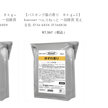
 ８ｋｇ×
【バスキング森の香り ８ｋｇ×２】
っと 一括購買
benrinet べんりねっと 一括購買 見え
6829
る化 3734-6836 37346836
）
¥7,267
（税込）