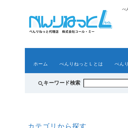
べ
ホーム
べんりねっとＬとは
べん
キーワード検索
カテゴリから探す