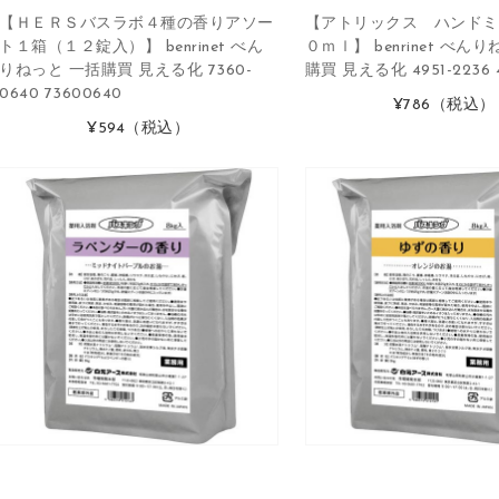
【ＨＥＲＳバスラボ４種の香りアソー
【アトリックス ハンドミ
ト１箱（１２錠入）】 benrinet べん
０ｍｌ】 benrinet べん
りねっと 一括購買 見える化 7360-
購買 見える化 4951-2236 4
0640 73600640
¥786
（税込）
¥594
（税込）