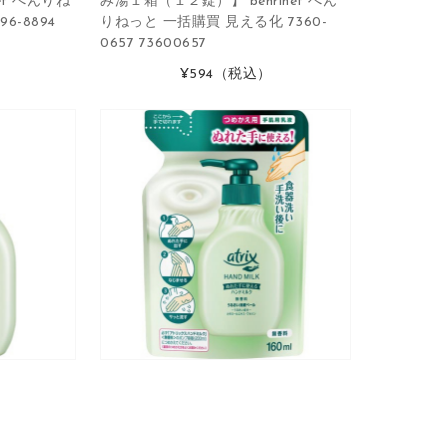
et べんりね
み湯１箱（１２錠）】 benrinet べん
6-8894
りねっと 一括購買 見える化 7360-
0657 73600657
）
¥594
（税込）