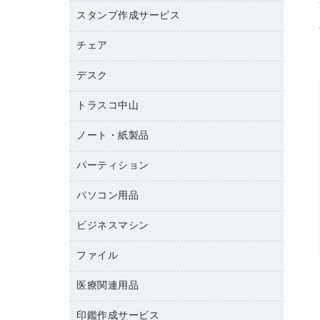
品）
名刺用紙
梱包用テープ
スタンプ作成サービス
ゴム印（フリーサイズ印）作成サービス
管理医療機器
梱包用品
ゴム印（一行印）作成サービス
チェア
カウネットスタンプ作成サービス
作業用雑貨
ゴム印作成サービス
シヤチハタスタンプ作成サービス
デスク
オフィスチェア
作業用手袋
ミーティングチェア
倉庫収納用品
トラスコ中山
カウンター
応接イス・ベンチ
台車・脚立
デスク
ノート・紙製品
建築・作業用品
防災用備蓄食品・飲料
ミーティングテーブル
研究・環境管理用品
パーティション
ノート
防災用品
バインダーノート
養生用品
パソコン用品
パーティション
ルーズリーフ
ホワイトボード・黒板
ビジネスマシン
ＨＤＤ／ＳＳＤ
各種用紙
ＬＡＮケーブル
額縁
ファイル
ＵＳＢメモリ
ＯＡエプロン
慶弔用品
インクジェットプリンタ／複合機
医療関連用品
２穴リフィル・２穴インデックス
ＯＡクリーナー／エアダスター
帳簿
コピー機
３０穴リフィル・３０穴インデックス
ＯＡフィルター
印鑑作成サービス
医療関連用品