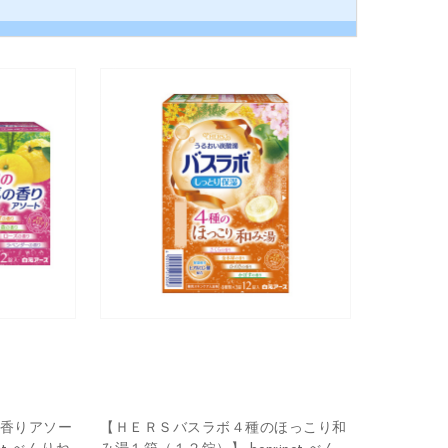
香りアソー
【ＨＥＲＳバスラボ４種のほっこり和