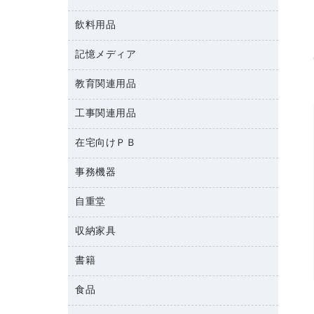
典礼用品
スキャナー
Ｚ式ファイル
ＵＳＢハブ／ＵＳＢアクセサリー
介護用品
伝票
デジタルカメラ
飲料用品
印鑑作成サービス
カードケース
キーボード／テンキー
感染症対策用品
粘着メモ
パソコン本体
クリップボード
記憶メディア
インスタントコーヒー
スマートフォン／モバイル周辺機器
感染症対策用品（食品・飲料・食添製
封筒
ファクシミリ
クリヤーブック（固定式）
品）
お茶備品
セキュリティ用品
教育関連用品
ＣＤ－Ｒ
プロジェクタ
クリヤーブック（差替式）
管理医療機器
コーヒーメーカー・備品
ディスプレイモニター
ＣＤ－ＲＷ
メモリーカード
工事関連用品
教育関連用品
クリヤーホルダー
使い捨て手袋
ソフトドリンク
ネットワーク／ＬＡＮアクセサリー
ＤＶＤ
レーザープリンタ／複合機
コンピュータ用ファイル
保健用品
ミネラルウォーター
在宅向けＰＢ
安全靴（特別販売品）
ネットワーク／ＬＡＮ機器
データカートリッジ
電話機
その他ファイル
ミルク・シュガー
屋外用品
パソコンアクセサリー
ブルーレイディスク
事務機器
その他雑品
パイプ式ファイル
レギュラーコーヒー
工事関連用品
パソコンバッグ／収納用品
メディア収納
家具関連用品
自重堂
ＯＨＰ用品
ファイルボックス
医薬部外品
パソコン周辺機器
メディア収納用品
シュレッダ
フォルダー
紅茶・バラエティ飲料
収納家具
作業服・オフィスウェア
マウス
タイムカード
フラットファイル
茶葉・インスタント
マウスパッド
書籍
その他収納
タイムレコーダー
プレゼン用ファイル
緑茶飲料
各種ケーブル
ロッカー・下駄箱
ラミネータ
食品
パソコンソフト
リングファイル
金庫
ラミネートフィルム
雑誌