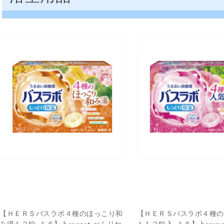
【ＨＥＲＳバスラボ４種のほっこり和
【ＨＥＲＳバスラボ４種の