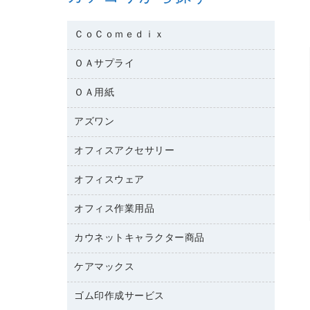
ＣｏＣｏｍｅｄｉｘ
ＯＡサプライ
医療・介護用品
管理医療機器
ＯＡ用紙
インクカートリッジ
コピートナー
アズワン
インクジェットプリンタ用紙
トナーカートリッジ
コピー用紙
オフィスアクセサリー
医療・介護用品（食品・飲料・食添製
ファクシミリトナー
その他コピー用紙・プリンタ用紙
品）
プリンタ用リボン
オフィスウェア
オフィスアクセサリー
ハガキ用紙
管理医療機器
リサイクルインクカートリッジ
ファクシミリ用紙
研究・環境管理用品
オフィス作業用品
アウター
リサイクルトナー（プール方式）
プロッター用紙
アクセサリー・その他
カウネットキャラクター商品
ペット用品
リサイクルトナー（リターン方式）
ラベル用紙
ブラウス・シャツ
園芸用品
ワープロリボン
ケアマックス
カウネットキャラクター商品
ワープロ用紙
医療・介護・ワーキングウェア
結束用品
互換インクカートリッジ
帳票用紙／フォーム用紙
ゴム印作成サービス
医療・介護用品（食品・飲料・食添製
工場用品