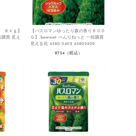
 ８ｋｇ】
【バスロマンゆったり森の香り６００
一括購買 見え
Ｇ】 benrinet べんりねっと 一括購買
8
見える化 4380-5402 43805402
）
¥724
（税込）