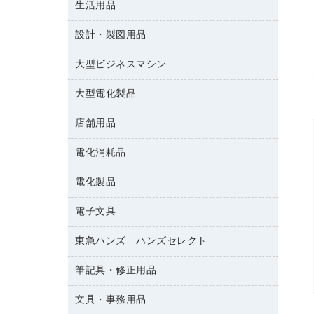
レターファイル
生活用品
菓子
保管庫・書庫
レーザーポインター
辞典
持ち出しファイル
食品
設計・製図用品
キッチン用品
大型シュレッダー（共配）
地図
収納保存用品
ゴミ袋
大型ビジネスマシン
設計・製図用品
統一伝票用ファイル
スポーツ・レジャー用品
背幅が伸びるファイル
大型電化製品
プリンタ
スリッパ・サンダル・シューズ
板目表紙・綴込表紙
その他雑貨
店舗用品
テレビ・ＡＶ機器
名刺整理用品
タオル・アメニティ用品
冷蔵庫・キッチン・調理家電
電化消耗品
ＰＯＰ用品
ダストボックス
カウンター／お会計用品
電化製品
アルバム
ティッシュペーパー
サイン・看板用品
デスクライト
トイレットペーパー
電子文具
ＡＶ機器・アクセサリー
ディスプレイ用品
フィルム・カメラ用品
トイレ用洗剤
ＯＡタップ／延長コード
レジ・ポリ袋
東急ハンズ ハンズセレクト
その他電子文具
懐中電灯・ライト
トイレ用品
キッチン・調理家電
紙手提げ袋
ラベルテープ
各種テープ
筆記具・修正用品
東急ハンズ
ハンドソープ・石鹸
その他電化製品
陳列什器
ラベルライター
乾電池・充電池
ペーパータオル
空調・季節家電
文具・事務用品
シャープペンシル
店舗運営用品
電卓
電球・蛍光灯