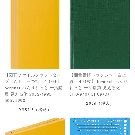
【図面ファイルクラフトタイ
【測量野帳トランシット白上
プ Ａ１ 三つ折 １０冊】
質 ４０枚】 benrinet べんり
benrinet べんりねっと 一括購
ねっと 一括購買 見える化
買 見える化 5052-4990
5110-9707 51109707
50524990
¥226
（税込）
¥25,113
（税込）