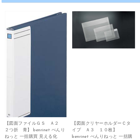
【図面ファイルＧＳ Ａ２
【図面クリヤーホルダーＣタ
２つ折 青】 benrinet べんり
イプ Ａ３ １０枚】
ねっと 一括購買 見える化
benrinet べんりねっと 一括購