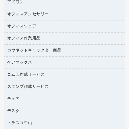
アズワン
インクジェットプリンタ用紙
トナーカートリッジ
コピー用紙
オフィスアクセサリー
医療・介護用品（食品・飲料・食添製品）
ファクシミリトナー
その他コピー用紙・プリンタ用紙
管理医療機器
プリンタ用リボン
オフィスウェア
オフィスアクセサリー
ハガキ用紙
研究・環境管理用品
リサイクルインクカートリッジ
ファクシミリ用紙
オフィス作業用品
アウター
リサイクルトナー（プール方式）
プロッター用紙
アクセサリー・その他
カウネットキャラクター商品
ペット用品
リサイクルトナー（リターン方式）
ラベル用紙
ブラウス・シャツ
園芸用品
ワープロリボン
ケアマックス
カウネットキャラクター商品
ワープロ用紙
医療・介護・ワーキングウェア
結束用品
互換インクカートリッジ
帳票用紙／フォーム用紙
ゴム印作成サービス
医療・介護用品（食品・飲料・食添製品）
工場用品
名刺用紙
管理医療機器
梱包用テープ
スタンプ作成サービス
ゴム印（フリーサイズ印）作成サービス
梱包用品
ゴム印（一行印）作成サービス
チェア
カウネットスタンプ作成サービス
作業用雑貨
ゴム印作成サービス
シヤチハタスタンプ作成サービス
デスク
オフィスチェア
作業用手袋
ミーティングチェア
倉庫収納用品
トラスコ中山
カウンター
応接イス・ベンチ