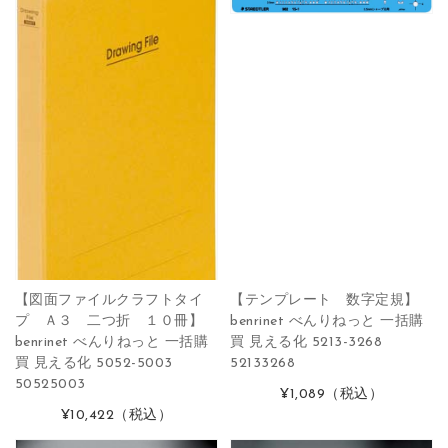
【図面ファイルクラフトタイ
【テンプレート 数字定規】
プ Ａ３ 二つ折 １０冊】
benrinet べんりねっと 一括購
benrinet べんりねっと 一括購
買 見える化 5213-3268
買 見える化 5052-5003
52133268
50525003
¥1,089
（税込）
¥10,422
（税込）