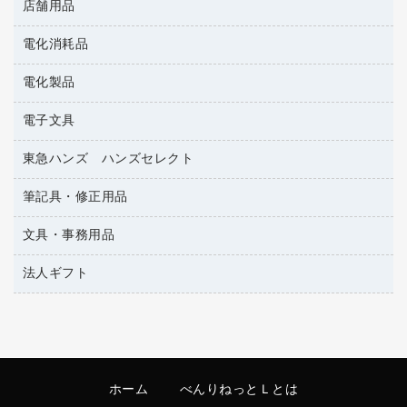
その他雑貨
店舗用品
テレビ・ＡＶ機器
名刺整理用品
タオル・アメニティ用品
冷蔵庫・キッチン・調理家電
電化消耗品
ＰＯＰ用品
ダストボックス
カウンター／お会計用品
電化製品
アルバム
ティッシュペーパー
サイン・看板用品
デスクライト
トイレットペーパー
電子文具
ＡＶ機器・アクセサリー
ディスプレイ用品
フィルム・カメラ用品
トイレ用洗剤
ＯＡタップ／延長コード
レジ・ポリ袋
東急ハンズ ハンズセレクト
その他電子文具
懐中電灯・ライト
トイレ用品
キッチン・調理家電
紙手提げ袋
ラベルテープ
各種テープ
筆記具・修正用品
東急ハンズ
ハンドソープ・石鹸
その他電化製品
陳列什器
ラベルライター
乾電池・充電池
ペーパータオル
空調・季節家電
文具・事務用品
シャープペンシル
店舗運営用品
電卓
電球・蛍光灯
飲食雑貨用品
掃除機・クリーナー
シャープペンシル用替芯
法人ギフト
カッター
飲食用消耗品
ボールペン（ゲルインク）
クリップ
カウネットギフト
殺虫剤
ボールペン（油性）
スティックのり
カウネットギフト（食品・飲料）
消臭・芳香剤
ボールペン用替芯
ステープラー本体
高島屋
食品添加物製品
ホワイトボード用マーカー
ステープル針
ホーム
べんりねっとＬとは
高島屋（食品・飲料）
洗濯用洗剤
マーキングペン（水性）