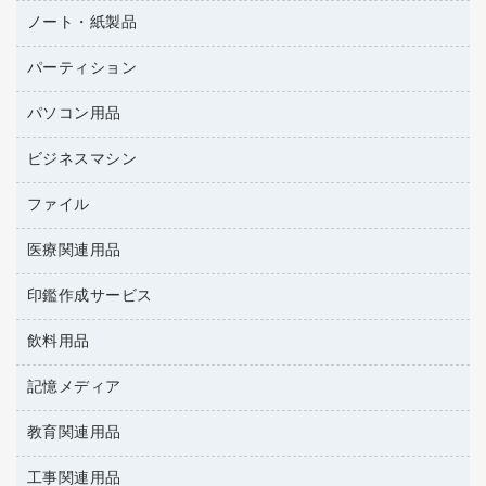
台車・脚立
デスク
ノート・紙製品
建築・作業用品
防災用備蓄食品・飲料
ミーティングテーブル
研究・環境管理用品
パーティション
ノート
防災用品
バインダーノート
養生用品
パソコン用品
パーティション
ルーズリーフ
ホワイトボード・黒板
ビジネスマシン
ＨＤＤ／ＳＳＤ
各種用紙
ＬＡＮケーブル
額縁
ファイル
ＵＳＢメモリ
ＯＡエプロン
慶弔用品
インクジェットプリンタ／複合機
医療関連用品
２穴リフィル・２穴インデックス
ＯＡクリーナー／エアダスター
帳簿
コピー機
３０穴リフィル・３０穴インデックス
ＯＡフィルター
印鑑作成サービス
医療関連用品
典礼用品
スキャナー
Ｚ式ファイル
ＵＳＢハブ／ＵＳＢアクセサリー
介護用品
伝票
デジタルカメラ
飲料用品
印鑑作成サービス
カードケース
キーボード／テンキー
感染症対策用品
粘着メモ
パソコン本体
クリップボード
記憶メディア
インスタントコーヒー
スマートフォン／モバイル周辺機器
感染症対策用品（食品・飲料・食添製品）
封筒
ファクシミリ
クリヤーブック（固定式）
お茶備品
セキュリティ用品
管理医療機器
教育関連用品
ＣＤ－Ｒ
プロジェクタ
クリヤーブック（差替式）
コーヒーメーカー・備品
ディスプレイモニター
使い捨て手袋
ＣＤ－ＲＷ
メモリーカード
工事関連用品
教育関連用品