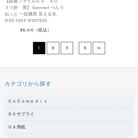
【図面ファイルＧＳ Ａ０
３つ折 青】 benrinet べんり
ねっと 一括購買 見える化
5125-7255 51257255
¥6,410
（税込）
…
1
2
3
5
≫
カテゴリから探す
ＣｏＣｏｍｅｄｉｘ
ＯＡサプライ
医療・介護用品
管理医療機器
ＯＡ用紙
インクカートリッジ
コピートナー