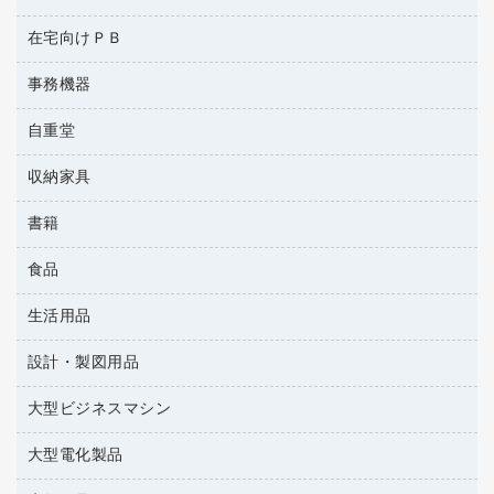
クリヤーホルダー
ソフトドリンク
ネットワーク／ＬＡＮアクセサリー
保健用品
ＤＶＤ
レーザープリンタ／複合機
コンピュータ用ファイル
ミネラルウォーター
在宅向けＰＢ
安全靴（特別販売品）
ネットワーク／ＬＡＮ機器
データカートリッジ
電話機
その他ファイル
ミルク・シュガー
屋外用品
パソコンアクセサリー
ブルーレイディスク
事務機器
その他雑品
パイプ式ファイル
レギュラーコーヒー
工事関連用品
パソコンバッグ／収納用品
メディア収納
家具関連用品
自重堂
ＯＨＰ用品
ファイルボックス
医薬部外品
パソコン周辺機器
メディア収納用品
シュレッダ
フォルダー
紅茶・バラエティ飲料
収納家具
作業服・オフィスウェア
マウス
タイムカード
フラットファイル
茶葉・インスタント
マウスパッド
書籍
その他収納
タイムレコーダー
プレゼン用ファイル
緑茶飲料
各種ケーブル
ロッカー・下駄箱
ラミネータ
食品
パソコンソフト
リングファイル
金庫
ラミネートフィルム
雑誌
レターファイル
生活用品
菓子
保管庫・書庫
レーザーポインター
辞典
持ち出しファイル
食品
設計・製図用品
キッチン用品
大型シュレッダー（共配）
地図
収納保存用品
ゴミ袋
大型ビジネスマシン
設計・製図用品
統一伝票用ファイル
スポーツ・レジャー用品
背幅が伸びるファイル
大型電化製品
プリンタ
スリッパ・サンダル・シューズ
板目表紙・綴込表紙