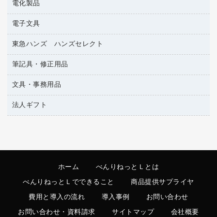
電化製品
アルバム
ティッシュペーパー
サイン・看板用品
デスクライト
トイレットペーパー
電子文具
ＡＶ機器・アクセサリー
ディスプレイ用品
フィルム・カメラ用品
トイレ用洗剤
ＯＡタップ／延長コード
レジ・ポリ袋
東急ハンズ ハンズセレクト
その他電子文具
懐中電灯・ライト
トイレ用品
キッチン・調理家電
紙手提げ袋
ラベルテープ
各種テープ
筆記具・修正用品
東急ハンズ
ハンドソープ・石鹸
その他電化製品
陳列什器
ラベルライター
乾電池・充電池
ペーパータオル
空調・季節家電
文具・事務用品
シャープペンシル
店舗運営用品
電卓
電球・蛍光灯
飲食雑貨用品
掃除機・クリーナー
シャープペンシル用替芯
法人ギフト
カッター
飲食用消耗品
ボールペン（ゲルインク）
クリップ
カウネットギフト
殺虫剤
ボールペン（油性）
スティックのり
カウネットギフト（食品・飲料）
消臭・芳香剤
ボールペン用替芯
ステープラー本体
高島屋
食品添加物製品
ホワイトボード用マーカー
ステープル針
ホーム
べんりねっとＬとは
高島屋（食品・飲料）
洗濯用洗剤
マーキングペン（水性）
スプレーのり クリーナー
べんりねっとＬでできること
商品提供サプライヤ
洗濯用品
マーキングペン（油性）
セロハンテープ
費用と導入の流れ
導入事例
お問い合わせ
掃除用洗剤
鉛筆
その他文具
お問い合わせ・資料請求
サイトマップ
会社概要