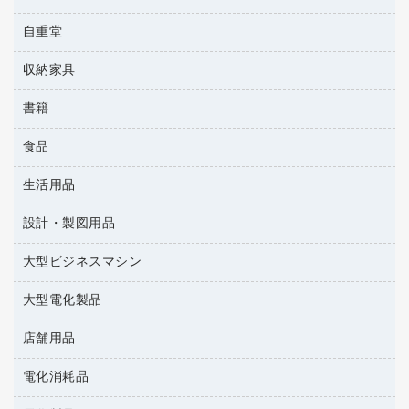
パイプ式ファイル
レギュラーコーヒー
工事関連用品
パソコンバッグ／収納用品
メディア収納
家具関連用品
自重堂
ＯＨＰ用品
ファイルボックス
医薬部外品
パソコン周辺機器
メディア収納用品
シュレッダ
フォルダー
紅茶・バラエティ飲料
収納家具
作業服・オフィスウェア
マウス
タイムカード
フラットファイル
茶葉・インスタント
マウスパッド
書籍
その他収納
タイムレコーダー
プレゼン用ファイル
緑茶飲料
各種ケーブル
ロッカー・下駄箱
ラミネータ
食品
パソコンソフト
リングファイル
金庫
ラミネートフィルム
雑誌
レターファイル
生活用品
菓子
保管庫・書庫
レーザーポインター
辞典
持ち出しファイル
食品
設計・製図用品
キッチン用品
大型シュレッダー（共配）
地図
収納保存用品
ゴミ袋
大型ビジネスマシン
設計・製図用品
統一伝票用ファイル
スポーツ・レジャー用品
背幅が伸びるファイル
大型電化製品
プリンタ
スリッパ・サンダル・シューズ
板目表紙・綴込表紙
その他雑貨
店舗用品
テレビ・ＡＶ機器
名刺整理用品
タオル・アメニティ用品
冷蔵庫・キッチン・調理家電
電化消耗品
ＰＯＰ用品
ダストボックス
カウンター／お会計用品