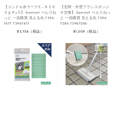
【コンドル糸ラーグＥ−８２６
【玄関・外壁ブラシスポンジ
０ｇＲ×５】 benrinet べんりね
Ｈ交換】 benrinet べんりねっ
っと 一括購買 見える化 7396-
と 一括購買 見える化 7396-
7477 73967477
7286 73967286
¥3,726
（税込）
¥1,009
（税込）