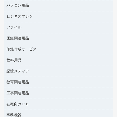
バインダーノート
養生用品
パソコン用品
パーティション
ルーズリーフ
ホワイトボード・黒板
ビジネスマシン
ＨＤＤ／ＳＳＤ
各種用紙
ＬＡＮケーブル
額縁
ファイル
ＵＳＢメモリ
ＯＡエプロン
慶弔用品
インクジェットプリンタ／複合機
医療関連用品
２穴リフィル・２穴インデックス
ＯＡクリーナー／エアダスター
帳簿
コピー機
３０穴リフィル・３０穴インデックス
ＯＡフィルター
印鑑作成サービス
医療関連用品
典礼用品
スキャナー
Ｚ式ファイル
ＵＳＢハブ／ＵＳＢアクセサリー
介護用品
伝票
デジタルカメラ
飲料用品
印鑑作成サービス
カードケース
キーボード／テンキー
感染症対策用品
粘着メモ
パソコン本体
クリップボード
記憶メディア
インスタントコーヒー
スマートフォン／モバイル周辺機器
感染症対策用品（食品・飲料・食添製品）
封筒
ファクシミリ
クリヤーブック（固定式）
お茶備品
セキュリティ用品
管理医療機器
教育関連用品
ＣＤ－Ｒ
プロジェクタ
クリヤーブック（差替式）
コーヒーメーカー・備品
ディスプレイモニター
使い捨て手袋
ＣＤ－ＲＷ
メモリーカード
工事関連用品
教育関連用品
クリヤーホルダー
ソフトドリンク
ネットワーク／ＬＡＮアクセサリー
保健用品
ＤＶＤ
レーザープリンタ／複合機
コンピュータ用ファイル
ミネラルウォーター
在宅向けＰＢ
安全靴（特別販売品）
ネットワーク／ＬＡＮ機器
データカートリッジ
電話機
その他ファイル
ミルク・シュガー
屋外用品
パソコンアクセサリー
ブルーレイディスク
事務機器
その他雑品