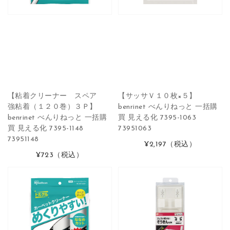
【粘着クリーナー スペア
【サッサＶ１０枚×５】
強粘着（１２０巻）３Ｐ】
benrinet べんりねっと 一括購
benrinet べんりねっと 一括購
買 見える化 7395-1063
買 見える化 7395-1148
73951063
73951148
¥2,197
（税込）
¥723
（税込）