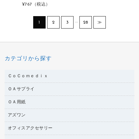
¥767
（税込）
…
1
2
3
28
≫
カテゴリから探す
ＣｏＣｏｍｅｄｉｘ
ＯＡサプライ
医療・介護用品
管理医療機器
ＯＡ用紙
インクカートリッジ
コピートナー
アズワン
インクジェットプリンタ用紙
トナーカートリッジ
コピー用紙
オフィスアクセサリー
医療・介護用品（食品・飲料・食添製品）
ファクシミリトナー
その他コピー用紙・プリンタ用紙
管理医療機器