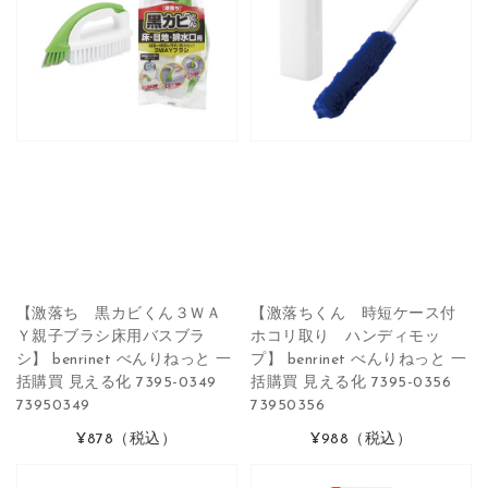
【激落ち 黒カビくん３ＷＡ
【激落ちくん 時短ケース付
Ｙ親子ブラシ床用バスブラ
ホコリ取り ハンディモッ
シ】 benrinet べんりねっと 一
プ】 benrinet べんりねっと 一
括購買 見える化 7395-0349
括購買 見える化 7395-0356
73950349
73950356
¥878
（税込）
¥988
（税込）