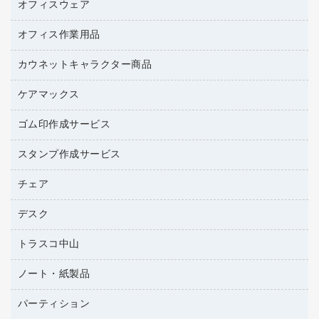
プリンタ用リボン
オフィスウェア
オフィスアクセサリー
ハガキ用紙
研究・環境管理用品
リサイクルインクカートリッジ
ファクシミリ用紙
オフィス作業用品
アウター
リサイクルトナー（プール方式）
プロッター用紙
アクセサリー・その他
カウネットキャラクター商品
ペット用品
リサイクルトナー（リターン方式）
ラベル用紙
ブラウス・シャツ
園芸用品
ワープロリボン
ケアマックス
カウネットキャラクター商品
ワープロ用紙
医療・介護・ワーキングウェア
結束用品
互換インクカートリッジ
帳票用紙／フォーム用紙
ゴム印作成サービス
医療・介護用品（食品・飲料・食添製品）
工場用品
名刺用紙
管理医療機器
梱包用テープ
スタンプ作成サービス
ゴム印（フリーサイズ印）作成サービス
梱包用品
ゴム印（一行印）作成サービス
チェア
カウネットスタンプ作成サービス
作業用雑貨
ゴム印作成サービス
シヤチハタスタンプ作成サービス
デスク
オフィスチェア
作業用手袋
ミーティングチェア
倉庫収納用品
トラスコ中山
カウンター
応接イス・ベンチ
台車・脚立
デスク
ノート・紙製品
建築・作業用品
防災用備蓄食品・飲料
ミーティングテーブル
研究・環境管理用品
パーティション
ノート
防災用品