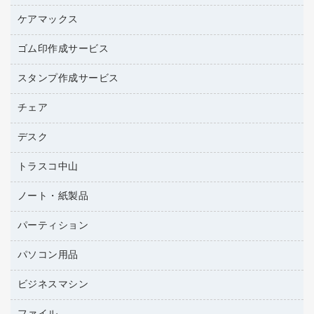
ラベル用紙
ブラウス・シャツ
園芸用品
ワープロリボン
ケアマックス
カウネットキャラクター商品
ワープロ用紙
医療・介護・ワーキングウェア
結束用品
互換インクカートリッジ
帳票用紙／フォーム用紙
ゴム印作成サービス
医療・介護用品（食品・飲料・食添製品）
工場用品
名刺用紙
管理医療機器
梱包用テープ
スタンプ作成サービス
ゴム印（フリーサイズ印）作成サービス
梱包用品
ゴム印（一行印）作成サービス
チェア
カウネットスタンプ作成サービス
作業用雑貨
ゴム印作成サービス
シヤチハタスタンプ作成サービス
デスク
オフィスチェア
作業用手袋
ミーティングチェア
倉庫収納用品
トラスコ中山
カウンター
応接イス・ベンチ
台車・脚立
デスク
ノート・紙製品
建築・作業用品
防災用備蓄食品・飲料
ミーティングテーブル
研究・環境管理用品
パーティション
ノート
防災用品
バインダーノート
養生用品
パソコン用品
パーティション
ルーズリーフ
ホワイトボード・黒板
ビジネスマシン
ＨＤＤ／ＳＳＤ
各種用紙
ＬＡＮケーブル
額縁