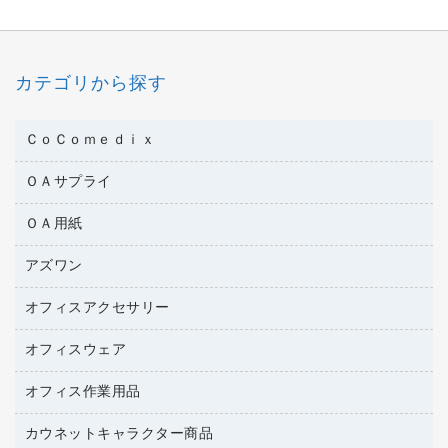
カテゴリから探す
ＣｏＣｏｍｅｄｉｘ
ＯＡサプライ
医療・介護用品
管理医療機器
ＯＡ用紙
インクカートリッジ
コピートナー
アズワン
インクジェットプリンタ用紙
トナーカートリッジ
コピー用紙
オフィスアクセサリー
医療・介護用品（食品・飲料・食添製品）
ファクシミリトナー
その他コピー用紙・プリンタ用紙
管理医療機器
プリンタ用リボン
オフィスウェア
オフィスアクセサリー
ハガキ用紙
研究・環境管理用品
リサイクルインクカートリッジ
ファクシミリ用紙
オフィス作業用品
アウター
リサイクルトナー（プール方式）
プロッター用紙
アクセサリー・その他
カウネットキャラクター商品
ペット用品
リサイクルトナー（リターン方式）