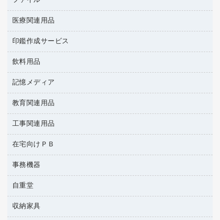
ファイル
ＵＳＢメモリ
ＯＡエプロン
慶弔用品
インクジェットプリンタ／複合機
医療関連用品
２穴リフィル・２穴インデックス
ＯＡクリーナー／エアダスター
帳簿
コピー機
３０穴リフィル・３０穴インデックス
ＯＡフィルター
印鑑作成サービス
医療関連用品
典礼用品
スキャナー
Ｚ式ファイル
ＵＳＢハブ／ＵＳＢアクセサリー
介護用品
伝票
デジタルカメラ
飲料用品
印鑑作成サービス
カードケース
キーボード／テンキー
感染症対策用品
粘着メモ
パソコン本体
クリップボード
記憶メディア
インスタントコーヒー
スマートフォン／モバイル周辺機器
感染症対策用品（食品・飲料・食添製品）
封筒
ファクシミリ
クリヤーブック（固定式）
お茶備品
セキュリティ用品
管理医療機器
教育関連用品
ＣＤ－Ｒ
プロジェクタ
クリヤーブック（差替式）
コーヒーメーカー・備品
ディスプレイモニター
使い捨て手袋
ＣＤ－ＲＷ
メモリーカード
工事関連用品
教育関連用品
クリヤーホルダー
ソフトドリンク
ネットワーク／ＬＡＮアクセサリー
保健用品
ＤＶＤ
レーザープリンタ／複合機
コンピュータ用ファイル
ミネラルウォーター
在宅向けＰＢ
安全靴（特別販売品）
ネットワーク／ＬＡＮ機器
データカートリッジ
電話機
その他ファイル
ミルク・シュガー
屋外用品
パソコンアクセサリー
ブルーレイディスク
事務機器
その他雑品
パイプ式ファイル
レギュラーコーヒー
工事関連用品
パソコンバッグ／収納用品
メディア収納
家具関連用品
自重堂
ＯＨＰ用品
ファイルボックス
医薬部外品
パソコン周辺機器
メディア収納用品
シュレッダ
フォルダー
紅茶・バラエティ飲料
収納家具
作業服・オフィスウェア
マウス
タイムカード
フラットファイル
茶葉・インスタント