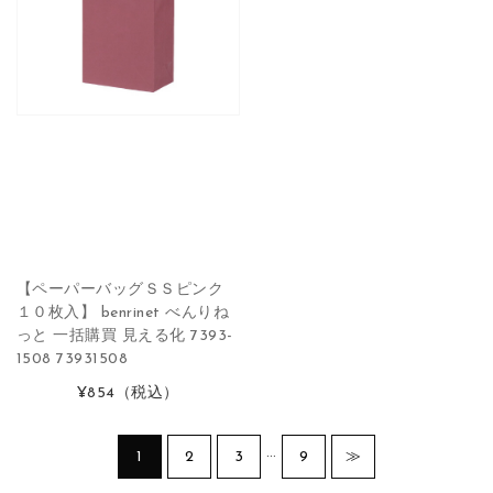
【ペーパーバッグＳＳピンク
１０枚入】 benrinet べんりね
っと 一括購買 見える化 7393-
1508 73931508
¥854
（税込）
…
1
2
3
9
≫