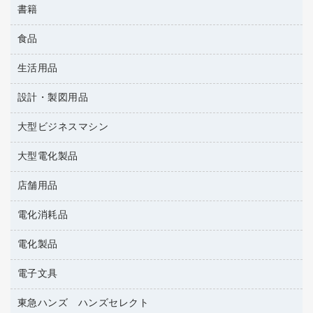
マウスパッド
書籍
その他収納
タイムレコーダー
プレゼン用ファイル
緑茶飲料
各種ケーブル
ロッカー・下駄箱
ラミネータ
食品
パソコンソフト
リングファイル
金庫
ラミネートフィルム
雑誌
レターファイル
生活用品
菓子
保管庫・書庫
レーザーポインター
辞典
持ち出しファイル
食品
設計・製図用品
キッチン用品
大型シュレッダー（共配）
地図
収納保存用品
ゴミ袋
大型ビジネスマシン
設計・製図用品
統一伝票用ファイル
スポーツ・レジャー用品
背幅が伸びるファイル
大型電化製品
プリンタ
スリッパ・サンダル・シューズ
板目表紙・綴込表紙
その他雑貨
店舗用品
テレビ・ＡＶ機器
名刺整理用品
タオル・アメニティ用品
冷蔵庫・キッチン・調理家電
電化消耗品
ＰＯＰ用品
ダストボックス
カウンター／お会計用品
電化製品
アルバム
ティッシュペーパー
サイン・看板用品
デスクライト
トイレットペーパー
電子文具
ＡＶ機器・アクセサリー
ディスプレイ用品
フィルム・カメラ用品
トイレ用洗剤
ＯＡタップ／延長コード
レジ・ポリ袋
東急ハンズ ハンズセレクト
その他電子文具
懐中電灯・ライト