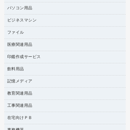
バインダーノート
養生用品
パソコン用品
パーティション
ルーズリーフ
ホワイトボード・黒板
ビジネスマシン
ＨＤＤ／ＳＳＤ
各種用紙
ＬＡＮケーブル
額縁
ファイル
ＵＳＢメモリ
ＯＡエプロン
慶弔用品
インクジェットプリンタ／複合機
医療関連用品
２穴リフィル・２穴インデックス
ＯＡクリーナー／エアダスター
帳簿
コピー機
３０穴リフィル・３０穴インデックス
ＯＡフィルター
印鑑作成サービス
医療関連用品
典礼用品
スキャナー
Ｚ式ファイル
ＵＳＢハブ／ＵＳＢアクセサリー
介護用品
伝票
デジタルカメラ
飲料用品
印鑑作成サービス
カードケース
キーボード／テンキー
感染症対策用品
粘着メモ
パソコン本体
クリップボード
記憶メディア
インスタントコーヒー
スマートフォン／モバイル周辺機器
感染症対策用品（食品・飲料・食添製品）
封筒
ファクシミリ
クリヤーブック（固定式）
お茶備品
セキュリティ用品
管理医療機器
教育関連用品
ＣＤ－Ｒ
プロジェクタ
クリヤーブック（差替式）
コーヒーメーカー・備品
ディスプレイモニター
使い捨て手袋
ＣＤ－ＲＷ
メモリーカード
工事関連用品
教育関連用品
クリヤーホルダー
ソフトドリンク
ネットワーク／ＬＡＮアクセサリー
保健用品
ＤＶＤ
レーザープリンタ／複合機
コンピュータ用ファイル
ミネラルウォーター
在宅向けＰＢ
安全靴（特別販売品）
ネットワーク／ＬＡＮ機器
データカートリッジ
電話機
その他ファイル
ミルク・シュガー
屋外用品
パソコンアクセサリー
ブルーレイディスク