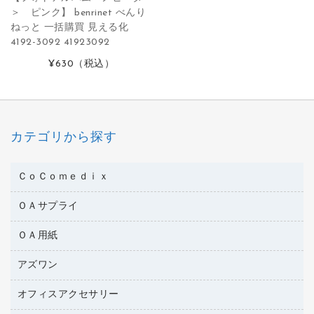
＞ ピンク】 benrinet べんり
ねっと 一括購買 見える化
4192-3092 41923092
¥630
（税込）
カテゴリから探す
ＣｏＣｏｍｅｄｉｘ
ＯＡサプライ
医療・介護用品
管理医療機器
ＯＡ用紙
インクカートリッジ
コピートナー
アズワン
インクジェットプリンタ用紙
トナーカートリッジ
コピー用紙
オフィスアクセサリー
医療・介護用品（食品・飲料・食添製品）
ファクシミリトナー
その他コピー用紙・プリンタ用紙