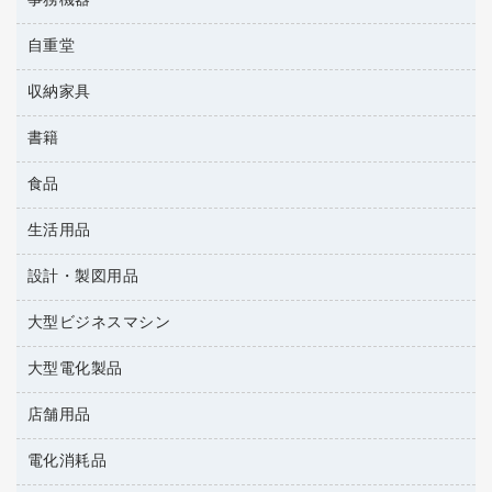
事務機器
その他雑品
パイプ式ファイル
レギュラーコーヒー
工事関連用品
パソコンバッグ／収納用品
メディア収納
家具関連用品
自重堂
ＯＨＰ用品
ファイルボックス
医薬部外品
パソコン周辺機器
メディア収納用品
シュレッダ
フォルダー
紅茶・バラエティ飲料
収納家具
作業服・オフィスウェア
マウス
タイムカード
フラットファイル
茶葉・インスタント
マウスパッド
書籍
その他収納
タイムレコーダー
プレゼン用ファイル
緑茶飲料
各種ケーブル
ロッカー・下駄箱
ラミネータ
食品
パソコンソフト
リングファイル
金庫
ラミネートフィルム
雑誌
レターファイル
生活用品
菓子
保管庫・書庫
レーザーポインター
辞典
持ち出しファイル
食品
設計・製図用品
キッチン用品
大型シュレッダー（共配）
地図
収納保存用品
ゴミ袋
大型ビジネスマシン
設計・製図用品
統一伝票用ファイル
スポーツ・レジャー用品
背幅が伸びるファイル
大型電化製品
プリンタ
スリッパ・サンダル・シューズ
板目表紙・綴込表紙
その他雑貨
店舗用品
テレビ・ＡＶ機器
名刺整理用品
タオル・アメニティ用品
冷蔵庫・キッチン・調理家電
電化消耗品
ＰＯＰ用品
ダストボックス