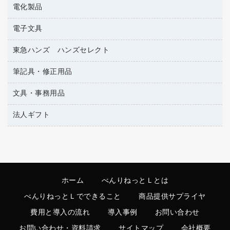
カウンター／お会計用品
電化製品
アルバム
ティッシュペーパー
サイン・看板用品
デスクライト
トイレットペーパー
電子文具
ＡＶ機器・アクセサリー
ディスプレイ用品
フィルム・カメラ用品
トイレ用洗剤
ＯＡタップ／延長コード
レジ・ポリ袋
東急ハンズ ハンズセレクト
その他電子文具
懐中電灯・ライト
トイレ用品
キッチン・調理家電
紙手提げ袋
ラベルテープ
各種テープ
筆記具・修正用品
東急ハンズ
ハンドソープ・石鹸
その他電化製品
陳列什器
ラベルライター
乾電池・充電池
ペーパータオル
空調・季節家電
文具・事務用品
シャープペンシル
店舗運営用品
電卓
電球・蛍光灯
飲食雑貨用品
掃除機・クリーナー
シャープペンシル用替芯
法人ギフト
カッター
飲食用消耗品
ボールペン（ゲルインク）
クリップ
カウネットギフト
殺虫剤
ボールペン（油性）
スティックのり
カウネットギフト（食品・飲料）
消臭・芳香剤
ボールペン用替芯
ステープラー本体
高島屋
食品添加物製品
ホワイトボード用マーカー
ステープル針
ホーム
べんりねっとＬとは
高島屋（食品・飲料）
洗濯用洗剤
マーキングペン（水性）
スプレーのり クリーナー
べんりねっとＬでできること
商品提供サプライヤ
洗濯用品
マーキングペン（油性）
セロハンテープ
費用と導入の流れ
導入事例
お問い合わせ
掃除用洗剤
鉛筆
その他文具
お問い合わせ・資料請求
サイトマップ
会社概要