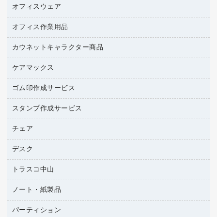
管理医療機器
プリンタ用リボン
オフィスウェア
オフィスアクセサリー
ハガキ用紙
研究・環境管理用品
リサイクルインクカートリッジ
ファクシミリ用紙
オフィス作業用品
アウター
リサイクルトナー（プール方式）
プロッター用紙
アクセサリー・その他
カウネットキャラクター商品
ペット用品
リサイクルトナー（リターン方式）
ラベル用紙
ブラウス・シャツ
園芸用品
ワープロリボン
ケアマックス
カウネットキャラクター商品
ワープロ用紙
医療・介護・ワーキングウェア
結束用品
互換インクカートリッジ
帳票用紙／フォーム用紙
ゴム印作成サービス
医療・介護用品（食品・飲料・食添製品）
工場用品
名刺用紙
管理医療機器
梱包用テープ
スタンプ作成サービス
ゴム印（フリーサイズ印）作成サービス
梱包用品
ゴム印（一行印）作成サービス
チェア
カウネットスタンプ作成サービス
作業用雑貨
ゴム印作成サービス
シヤチハタスタンプ作成サービス
デスク
オフィスチェア
作業用手袋
ミーティングチェア
倉庫収納用品
トラスコ中山
カウンター
応接イス・ベンチ
台車・脚立
デスク
ノート・紙製品
建築・作業用品
防災用備蓄食品・飲料
ミーティングテーブル
研究・環境管理用品
パーティション
ノート
防災用品