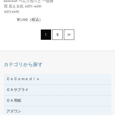
benrinet べんりねっと 一括購
買 見える化 4271-4491
42714491
¥1,100
（税込）
1
2
≫
カテゴリから探す
ＣｏＣｏｍｅｄｉｘ
ＯＡサプライ
医療・介護用品
管理医療機器
ＯＡ用紙
インクカートリッジ
コピートナー
アズワン
インクジェットプリンタ用紙