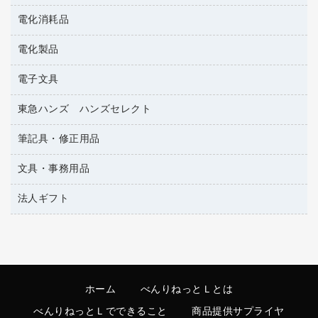
タオル・アメニティ用品
冷蔵庫・キッチン・調理家電
電化消耗品
ＰＯＰ用品
ダストボックス
カウンター／お会計用品
電化製品
アルバム
ティッシュペーパー
サイン・看板用品
デスクライト
トイレットペーパー
電子文具
ＡＶ機器・アクセサリー
ディスプレイ用品
フィルム・カメラ用品
トイレ用洗剤
ＯＡタップ／延長コード
レジ・ポリ袋
東急ハンズ ハンズセレクト
その他電子文具
懐中電灯・ライト
トイレ用品
キッチン・調理家電
紙手提げ袋
ラベルテープ
各種テープ
筆記具・修正用品
東急ハンズ
ハンドソープ・石鹸
その他電化製品
陳列什器
ラベルライター
乾電池・充電池
ペーパータオル
空調・季節家電
文具・事務用品
シャープペンシル
店舗運営用品
電卓
電球・蛍光灯
飲食雑貨用品
掃除機・クリーナー
シャープペンシル用替芯
法人ギフト
カッター
飲食用消耗品
ボールペン（ゲルインク）
クリップ
カウネットギフト
殺虫剤
ボールペン（油性）
スティックのり
カウネットギフト（食品・飲料）
消臭・芳香剤
ボールペン用替芯
ステープラー本体
高島屋
食品添加物製品
ホワイトボード用マーカー
ステープル針
ホーム
べんりねっとＬとは
高島屋（食品・飲料）
洗濯用洗剤
マーキングペン（水性）
スプレーのり クリーナー
べんりねっとＬでできること
商品提供サプライヤ