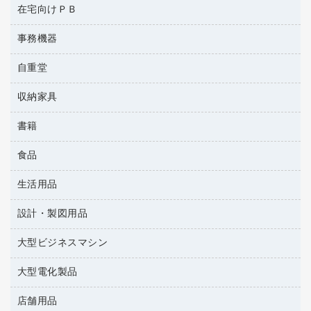
コンピュータ用ファイル
ミネラルウォーター
在宅向けＰＢ
安全靴（特別販売品）
ネットワーク／ＬＡＮ機器
データカートリッジ
電話機
その他ファイル
ミルク・シュガー
屋外用品
パソコンアクセサリー
ブルーレイディスク
事務機器
その他雑品
パイプ式ファイル
レギュラーコーヒー
工事関連用品
パソコンバッグ／収納用品
メディア収納
家具関連用品
自重堂
ＯＨＰ用品
ファイルボックス
医薬部外品
パソコン周辺機器
メディア収納用品
シュレッダ
フォルダー
紅茶・バラエティ飲料
収納家具
作業服・オフィスウェア
マウス
タイムカード
フラットファイル
茶葉・インスタント
マウスパッド
書籍
その他収納
タイムレコーダー
プレゼン用ファイル
緑茶飲料
各種ケーブル
ロッカー・下駄箱
ラミネータ
食品
パソコンソフト
リングファイル
金庫
ラミネートフィルム
雑誌
レターファイル
生活用品
菓子
保管庫・書庫
レーザーポインター
辞典
持ち出しファイル
食品
設計・製図用品
キッチン用品
大型シュレッダー（共配）
地図
収納保存用品
ゴミ袋
大型ビジネスマシン
設計・製図用品
統一伝票用ファイル
スポーツ・レジャー用品
背幅が伸びるファイル
大型電化製品
プリンタ
スリッパ・サンダル・シューズ
板目表紙・綴込表紙
その他雑貨
店舗用品
テレビ・ＡＶ機器
名刺整理用品