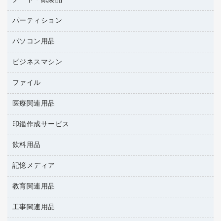
ノート・紙製品
建築・作業用品
防災用備蓄食品・飲料
ミーティングテーブル
研究・環境管理用品
パーティション
ノート
防災用品
バインダーノート
養生用品
パソコン用品
パーティション
ルーズリーフ
ホワイトボード・黒板
ビジネスマシン
ＨＤＤ／ＳＳＤ
各種用紙
ＬＡＮケーブル
額縁
ファイル
ＵＳＢメモリ
ＯＡエプロン
慶弔用品
インクジェットプリンタ／複合機
医療関連用品
２穴リフィル・２穴インデックス
ＯＡクリーナー／エアダスター
帳簿
コピー機
３０穴リフィル・３０穴インデックス
ＯＡフィルター
印鑑作成サービス
医療関連用品
典礼用品
スキャナー
Ｚ式ファイル
ＵＳＢハブ／ＵＳＢアクセサリー
介護用品
伝票
デジタルカメラ
飲料用品
印鑑作成サービス
カードケース
キーボード／テンキー
感染症対策用品
粘着メモ
パソコン本体
クリップボード
記憶メディア
インスタントコーヒー
スマートフォン／モバイル周辺機器
感染症対策用品（食品・飲料・食添製品）
封筒
ファクシミリ
クリヤーブック（固定式）
お茶備品
セキュリティ用品
管理医療機器
教育関連用品
ＣＤ－Ｒ
プロジェクタ
クリヤーブック（差替式）
コーヒーメーカー・備品
ディスプレイモニター
使い捨て手袋
ＣＤ－ＲＷ
メモリーカード
工事関連用品
教育関連用品
クリヤーホルダー
ソフトドリンク
ネットワーク／ＬＡＮアクセサリー
保健用品
ＤＶＤ
レーザープリンタ／複合機