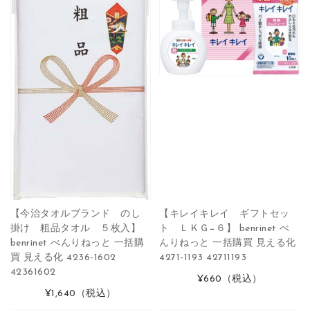
【今治タオルブランド のし
【キレイキレイ ギフトセッ
掛け 粗品タオル ５枚入】
ト ＬＫＧ−６】 benrinet べ
benrinet べんりねっと 一括購
んりねっと 一括購買 見える化
買 見える化 4236-1602
4271-1193 42711193
42361602
¥660
（税込）
¥1,640
（税込）