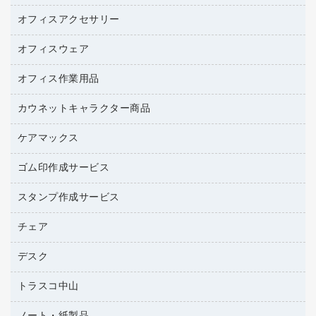
トナーカートリッジ
コピー用紙
オフィスアクセサリー
医療・介護用品（食品・飲料・食添製品）
ファクシミリトナー
その他コピー用紙・プリンタ用紙
管理医療機器
プリンタ用リボン
オフィスウェア
オフィスアクセサリー
ハガキ用紙
研究・環境管理用品
リサイクルインクカートリッジ
ファクシミリ用紙
オフィス作業用品
アウター
リサイクルトナー（プール方式）
プロッター用紙
アクセサリー・その他
カウネットキャラクター商品
ペット用品
リサイクルトナー（リターン方式）
ラベル用紙
ブラウス・シャツ
園芸用品
ワープロリボン
ケアマックス
カウネットキャラクター商品
ワープロ用紙
医療・介護・ワーキングウェア
結束用品
互換インクカートリッジ
帳票用紙／フォーム用紙
ゴム印作成サービス
医療・介護用品（食品・飲料・食添製品）
工場用品
名刺用紙
管理医療機器
梱包用テープ
スタンプ作成サービス
ゴム印（フリーサイズ印）作成サービス
梱包用品
ゴム印（一行印）作成サービス
チェア
カウネットスタンプ作成サービス
作業用雑貨
ゴム印作成サービス
シヤチハタスタンプ作成サービス
デスク
オフィスチェア
作業用手袋
ミーティングチェア
倉庫収納用品
トラスコ中山
カウンター
応接イス・ベンチ
台車・脚立
デスク